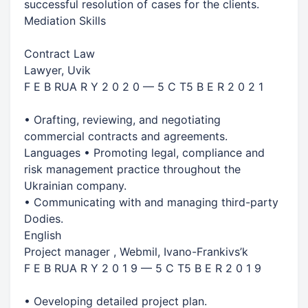
successful resolution of cases for the clients.
Mediation Skills
Contract Law
Lawyer, Uvik
F E B RUA R Y 2 0 2 0 — 5 C T5 B E R 2 0 2 1
• Orafting, reviewing, and negotiating
commercial contracts and agreements.
Languages • Promoting legal, compliance and
risk management practice throughout the
Ukrainian company.
• Communicating with and managing third-party
Dodies.
English
Project manager , Webmil, Ivano-Frankivs’k
F E B RUA R Y 2 0 1 9 — 5 C T5 B E R 2 0 1 9
• Oeveloping detailed project plan.