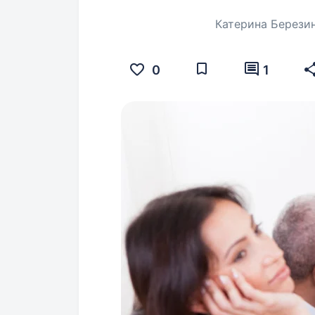
Катерина Берези
0
1