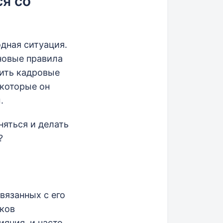
я со
дная ситуация.
новые правила
дить кадровые
 которые он
.
яться и делать
?
связанных с его
ыков
яния, и часто