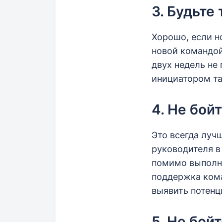
3. Будьте
Хорошо, если н
новой командой
двух недель не
инициатором та
4. Не бой
Это всегда луч
руководителя в
помимо выполне
поддержка ком
выявить потенц
5. Не бой