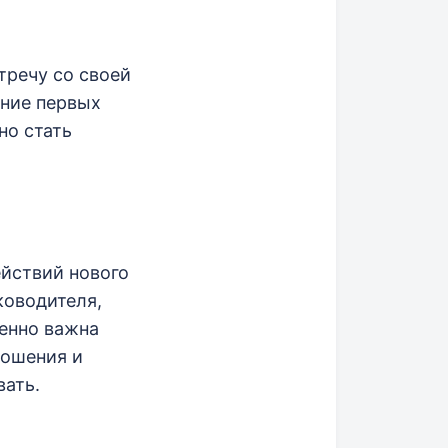
тречу со своей
ение первых
но стать
ействий нового
ководителя,
енно важна
ношения и
вать.