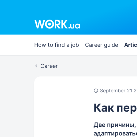
Work.ua
How to find a job
Career guide
Arti
Career
September 21 2
Как пе
Две причины,
адаптировать