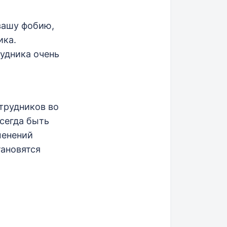
 вашу фобию,
ика.
рудника очень
трудников во
сегда быть
менений
тановятся