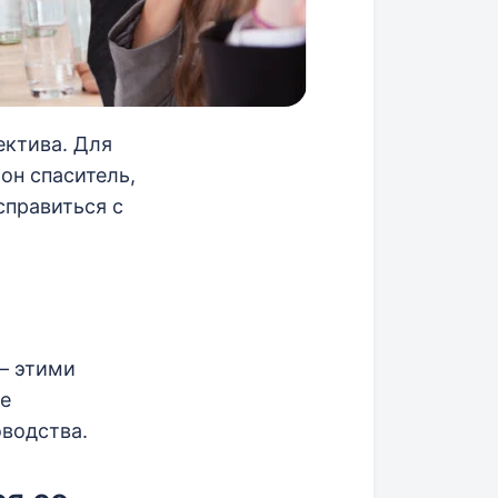
ектива. Для
он спаситель,
справиться с
 этими
е
водства.