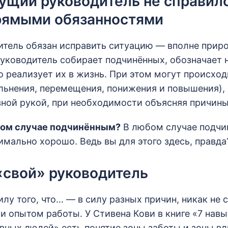
ущий руководитель не справилс
рямыми обязанностями
тель обязан исправить ситуацию — вполне приро
руководитель собирает подчинённых, обозначает 
о реализует их в жизнь. При этом могут происхо
льнения, перемещения, понижения и повышения),
ной рукой, при необходимости объясняя причины
этом случае подчинённым?
В любом случае подчин
имально хорошо. Ведь вы для этого здесь, правда
«свой» руководитель
илу того, что… — в силу разных причин, никак не 
и опытом работы. У Стивена Кови в книге «7 нав
ных людей» есть понятие зоны заботы и зоны вли