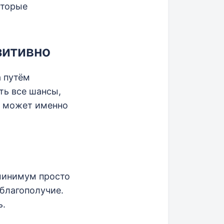
оторые
зитивно
а путём
ть все шансы,
т, может именно
 минимум просто
 благополучие.
ь.