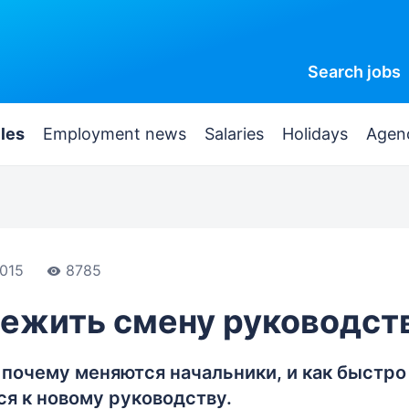
Search
jobs
cles
Employment news
Salaries
Holidays
Agen
015
8785
режить смену руководст
 почему меняются начальники, и как быстро
ся к новому руководству.