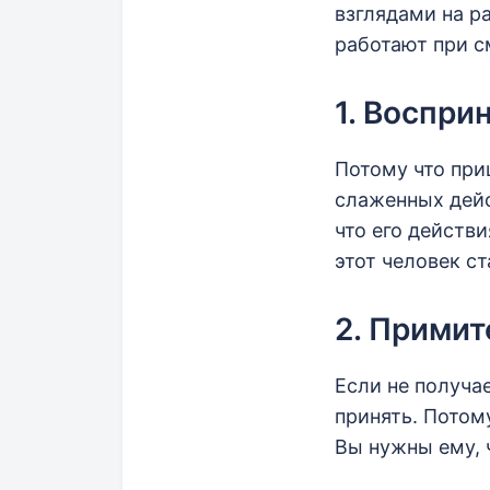
взглядами на р
работают при с
1. Воспри
Потому что при
слаженных дейс
что его действи
этот человек с
2. Примит
Если не получа
принять. Потому
Вы нужны ему, 