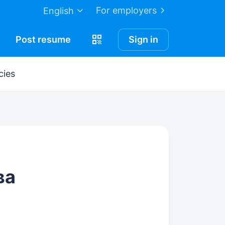
For employers
English
Post
resume
Sign in
cies
ва