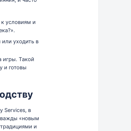
 к условиям и
ека?».
 или уходить в
 игры. Такой
у и готовы
водству
 Services, в
 дважды «новым
 традициями и