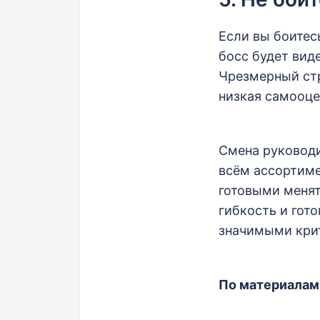
Если вы боитес
босс будет виде
Чрезмерный стр
низкая самооце
Смена руководи
всём ассортиме
готовыми менят
гибкость и гот
значимыми крит
По материалам