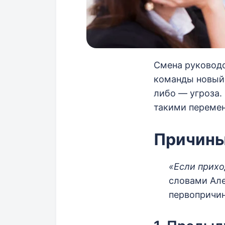
Смена руководс
команды новый 
либо — угроза.
такими переме
Причины
«Если прихо
словами Але
первопричин