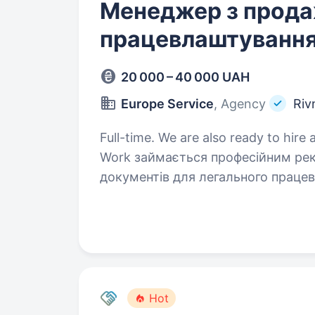
Менеджер з прода
працевлаштування
20 000 – 40 000 UAH
Europe Service
, Agency
Riv
Full-time. We are also ready to hire a student. Вже більше 
Work займається професійним рек
документів для легального праце
легальна та прозора компанія, що
Hot