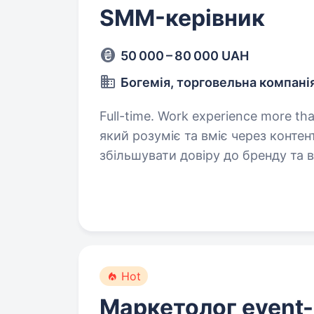
SMM-керівник
50 000 – 80 000 UAH
Богемія, торговельна компані
Full-time. Work experience more than 1 year. Запрошуємо 
який розуміє та вміє через контен
збільшувати довіру до бренду та в
буде відбуватися велика кількіст
Hot
Маркетолог event-