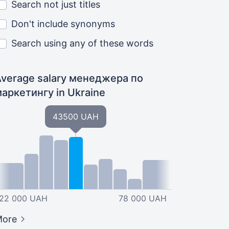
Search not just titles
Don't include synonyms
Search using any of these words
Average salary менеджера по
маркетингу
in Ukraine
43500 UAH
22 000 UAH
78 000 UAH
More