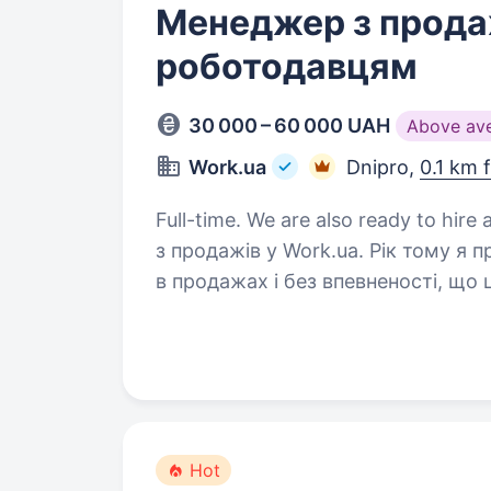
Менеджер з прода
роботодавцям
30 000 – 60 000 UAH
Above av
Work.ua
Dnipro,
0.1 km 
Full-time. We are also ready to hire a student. Привіт! Я
з продажів у Work.ua. Рік тому я 
в продажах і без впевненості, що
Десь на другому-третьому місяці 
Hot