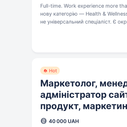
Full-time. Work experience more than 5 years. Ми збираєм
нову категорію — Health & Wellness
не універсальний спеціаліст. Є о
spy-інструментами, ресерчем і 
Hot
Маркетолог, мене
адміністратор сайт
продукт, маркетин
40 000 UAH