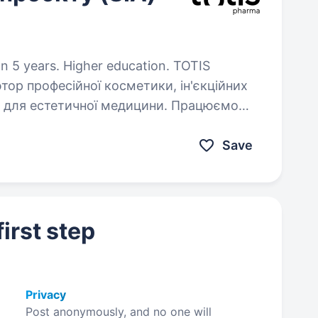
 years. Higher education. TOTIS
ор професійної косметики, ін'єкційних
ь для естетичної медицини. Працюємо
та формуємо стандарти якості, які
Save
irst step
Privacy
Post anonymously, and no one will