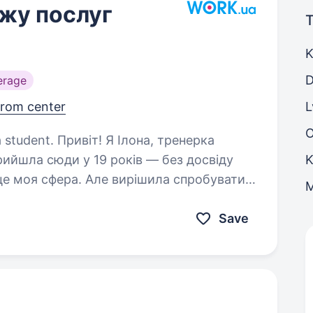
жу послуг
T
K
D
erage
from center
L
 Ілона, тренерка
прийшла сюди у 19 років — без досвіду
K
 це моя сфера. Але вирішила спробувати.
з’явився азарт —…
Save