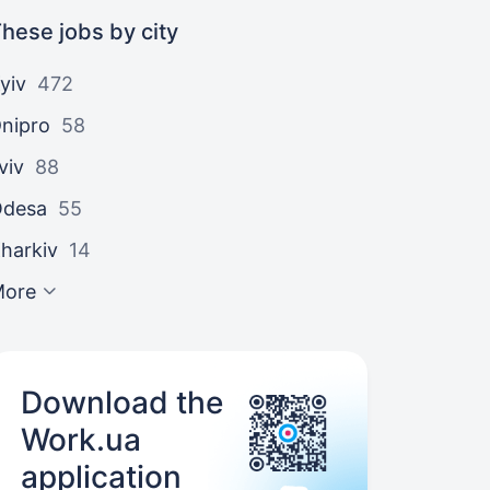
hese jobs by city
yiv
472
nipro
58
viv
88
Odesa
55
harkiv
14
More
Download the
Work.ua
application