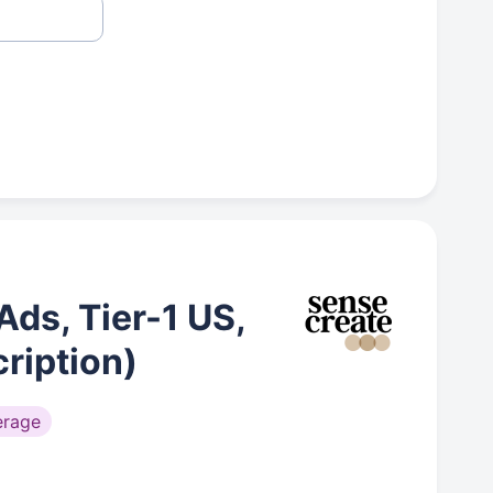
ds, Tier-1 US,
cription)
erage