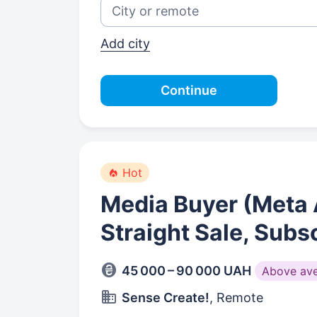
Add city
Continue
Hot
Media Buyer (Meta A
Straight Sale, Subs
45 000 – 90 000 UAH
Above av
Sense Create!
, Remote