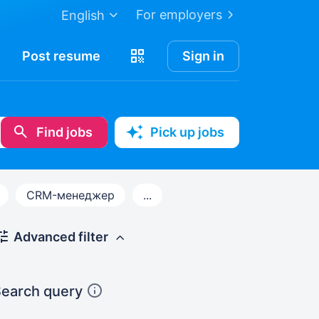
For employers
English
Post
resume
Sign in
Find jobs
Pick up jobs
CRM-менеджер
...
Advanced filter
earch query