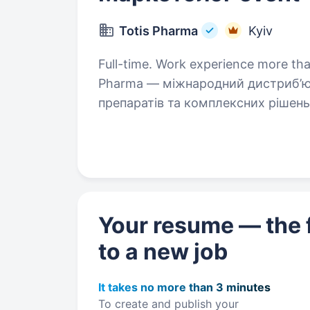
Totis Pharma
Kyiv
Full-time. Work experience more than 5
Pharma — міжнародний дистриб’ют
препаратів та комплексних рішен
лише з брендами світового рівня 
задають…
Your resume — the f
to a new job
It takes no more than 3 minutes
To create and publish your