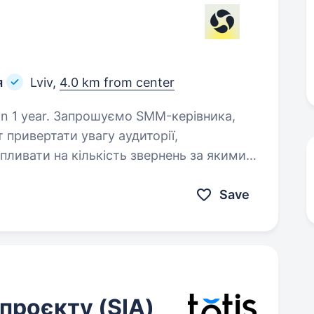
я
Lviv,
4.0 km from center
SMM-керівника,
т привертати увагу аудиторії,
пливати на кількість звернень за якими
ь продаж. Який вміє…
Save
проєкту (SIA)