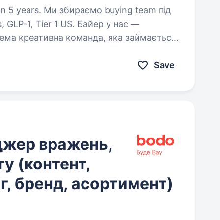
о buying team під
, GLP-1, Tier 1 US. Байер у нас —
крема креативна команда, яка займається
виробництвом…
Save
джер вражень,
у (контент,
г, бренд, асортимент)