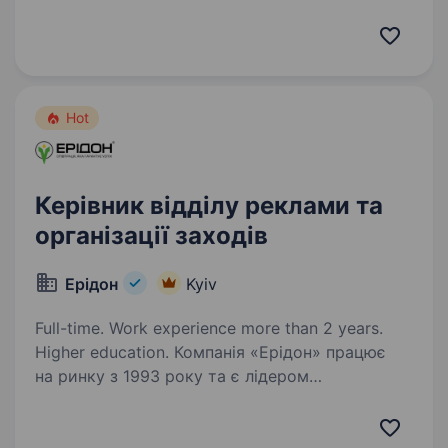
забезпеченні сільськогосподарських
підприємств України. Ми пропонуємо широкий
асортимент продукції провідних світових
брендів: насіння польових…
Hot
Керівник відділу реклами та
організації заходів
Ерідон
Kyiv
Full-time. Work experience more than 2 years.
Higher education. Компанія «Ерідон» працює
на ринку з 1993 року та є лідером
у комплексному забезпеченні
сільськогосподарських підприємств України.