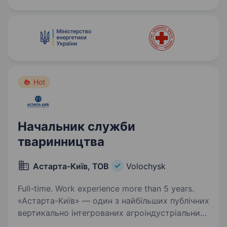
Ми пропонуємо широкий асортимент
продукції провідних світових брендів: насіння
польових…
Hot
Начальник служби
тваринництва
Астарта-Київ, ТОВ
Volochysk
Full-time. Work experience more than 5 years.
«Астарта-Київ» — один з найбільших публічних
вертикально інтегрованих агроіндустріальних
холдингів в Україні, заснований у 1993 році.