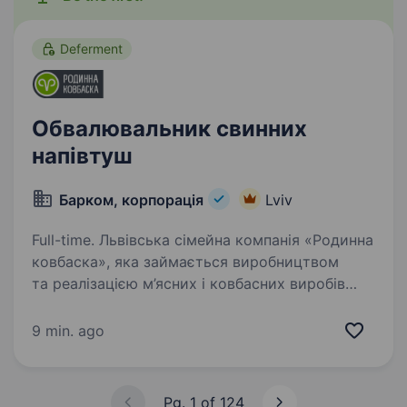
Deferment
Обвалювальник свинних
напівтуш
Барком, корпорація
Lviv
Full-time. Львівська сімейна компанія «Родинна
ковбаска», яка займається виробництвом
та реалізацією м’ясних і ковбасних виробів
запрошує у свою команду обвалювальника
свинних напівтуш (робота на конвеєрі). Місце
9 min. ago
роботи: с…
Pg. 1 of 124