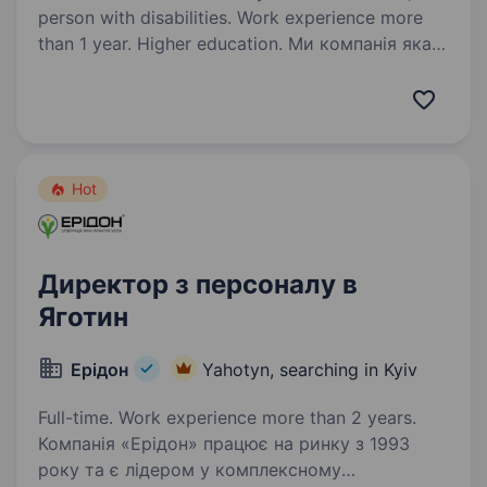
person with disabilities. Work experience more
than 1 year. Higher education. Ми компанія яка
інтегрована в галузі аграрної, енергетичної
та харчової промисловості. Шукаємо
в команду комунікабельних спеціалістів
з аналітичним складом розуму з досвідом
роботи та великим бажанням до досягення…
Hot
Директор з персоналу в
Яготин
Ерідон
Yahotyn, searching in Kyiv
Full-time. Work experience more than 2 years.
Компанія «Ерідон» працює на ринку з 1993
року та є лідером у комплексному