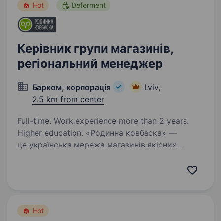
Hot
Deferment
Керівник групи магазинів,
регіональний менеджер
Барком, корпорація
Lviv,
2.5 km from center
Full-time. Work experience more than 2 years.
Higher education. «Родинна ковбаска» —
це українська мережа магазинів якісних
м’ясних виробів, що поєднує традиції,
стабільність і сучасний підхід до управління.
У зв’язку з розвитком мережі запрошуємо
до команди Керівника групи…
Hot