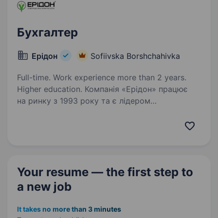
Бухгалтер
Ерідон
Sofiivska Borshchahivka
Full-time. Work experience more than 2 years.
Higher education. Компанія «Ерідон» працює
на ринку з 1993 року та є лідером
у комплексному забезпеченні
сільськогосподарських підприємств України.
Ми пропонуємо широкий асортимент
продукції провідних світових брендів: насіння
польових…
Your resume — the first step
to
a new job
It takes no more than 3 minutes