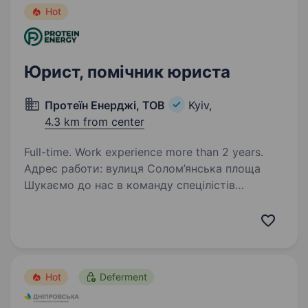
Hot
Юрист, помічник юриста
Протеїн Енерджі, ТОВ
Kyiv,
4.3 km from center
Full-time. Work experience more than 2 years.
Адрес работи: вулиця Солом’янська площа
Шукаємо до нас в команду спецілістів
на напрямок юридичної справи. Основні задачі
та функціонал, який необхідний в даний
момент: Взаємодія з державними органами,
особливо:…
Hot
Deferment