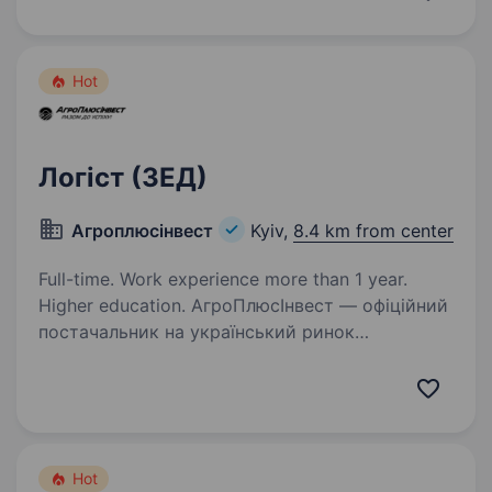
Ми амбітні та активно розвиваємось.
Запрошуємо приєднатися до нашої команди…
Hot
Логіст (ЗЕД)
Агроплюсінвест
Kyiv,
8.4 km from center
Full-time. Work experience more than 1 year.
Higher education. АгроПлюсІнвест — офіційний
постачальник на український ринок
ефективних інноваційних кормів, кормових
добавок, дезінфектантів, обладнання від
провідних європейських виробників. Наша
мета — допомагати клієнтам досягати…
Hot