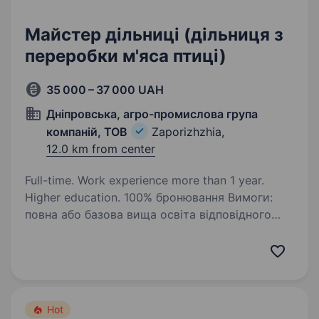
Майстер дільниці (дільниця з
переробки м'яса птиці)
35 000 – 37 000 UAH
Дніпровська, агро-промислова група
компаній, ТОВ
Zaporizhzhia,
12.0 km from center
Full-time. Work experience more than 1 year.
Higher education. 100% бронювання Вимоги:
повна або базова вища освіта відповідного
напрямку підготовки (магістр, спеціаліст,
бакалавр), стаж роботи на виробництві
не менше 1 року Обов’язки: організація
технологічних процесів…
Hot