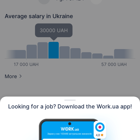
Average salary
in Ukraine
30000 UAH
17 000 UAH
57 000 UAH
More
Looking for a job? Download the Work.ua app!
English