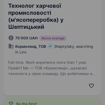
Технолог харчової
промисловості
(м'ясопереробка) у
Шептицький
70 000 UAH
Above average
Кормоленд, ТОВ
Sheptytsky, searching
in Lviv
Full-time. Work experience more than 1 year.
Привіт! Ми — ТОВ «Кормоленд», шукаємо
технолога у свою команду. Що робитимеш на
цій посаді: Контролюватимеш технологічні
процеси виробництва м’ясних продуктів.
Забезпечуватимеш дотримання стандартів
якості та санітарних…
Be the first!