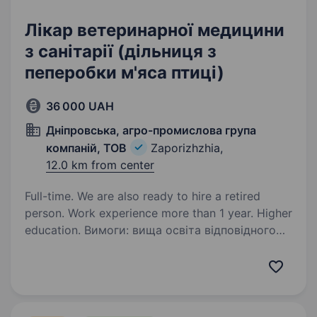
Лікар ветеринарної медицини
з санітарії (дільниця з
пеперобки м'яса птиці)
36 000 UAH
Дніпровська, агро-промислова група
компаній, ТОВ
Zaporizhzhia,
12.0 km from center
Full-time. We are also ready to hire a retired
person. Work experience more than 1 year. Higher
education. Вимоги: вища освіта відповідного
напрямку (ветеринарна або зоотехнічна).
Стаж роботи за профілем — не менше 1-го
року Умови роботи: 5-денний робочий
тиждень з 8.00 до 17.00, вихідні: субота, неділя
Обов’язки: …