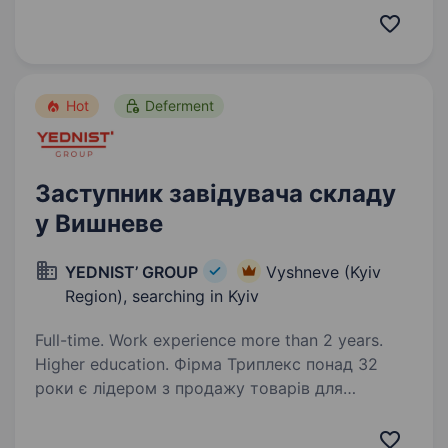
З 2006 року акції компанії розміщені
на Варшавській фондовій біржі. Наша
компанія…
Hot
Deferment
Заступник завідувача складу
у Вишневе
YEDNIST’ GROUP
Vyshneve (Kyiv
Region), searching in Kyiv
Full-time. Work experience more than 2 years.
Higher education. Фірма Триплекс понад 32
роки є лідером з продажу товарів для
домашніх тварин та входить до складу
торгово-виробничої компанії YEDNIST' GROUP.