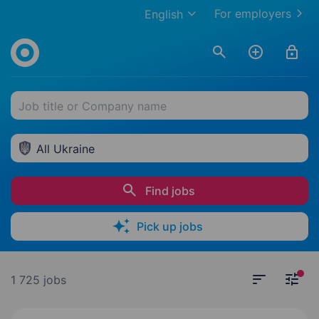
For employers
English
Job title or Company name
All Ukraine
Find jobs
Pick up jobs
1 725 jobs