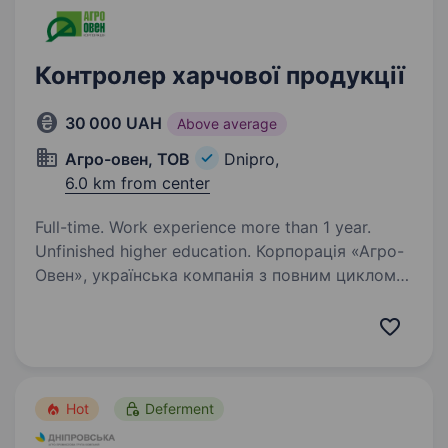
Контролер харчової продукції
30 000 UAH
Above average
Агро-овен, ТОВ
Dnipro,
6.0 km from center
Full-time. Work experience more than 1 year.
Unfinished higher education. Корпорація «Агро-
Овен», українська компанія з повним циклом
виробництва в агропромисловості. Наша
команда розвиває птахівництво,
тваринництво, рослинництво та логістику,
поєднуючи традиції з інноваціями для
стабільної…
Hot
Deferment