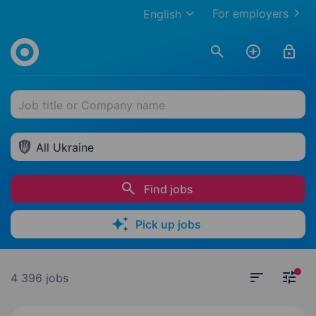
For employers
English
Job title or Company name
All Ukraine
Find jobs
Pick up jobs
4 396 jobs