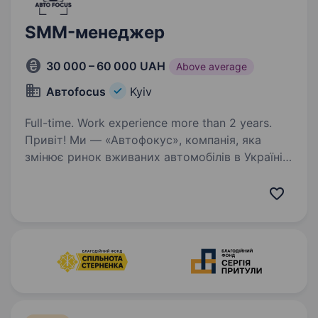
SMM-менеджер
30 000 – 60 000 UAH
Above average
Автоfocus
Kyiv
Full-time. Work experience more than 2 years.
Привіт! Ми — «Автофокус», компанія, яка
змінює ринок вживаних автомобілів в Україні,
роблячи його прозорим, вигідним і безпечним
для кожного клієнта. Якщо тобі близька ідея
чесної роботи, ти любиш соціальні мережі…