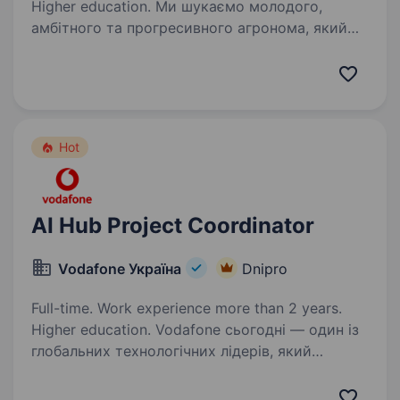
Higher education. Ми шукаємо молодого,
амбітного та прогресивного агронома, який
любить технології не менше, ніж рослини.
Людину, яка хоче будувати сучасне ягідне
господарство європейського рівня, постійно
навчається, тестує нові…
Hot
AI Hub Project Coordinator
Vodafone Україна
Dnipro
Full-time. Work experience more than 2 years.
Higher education. Vodafone сьогодні — один із
глобальних технологічних лідерів, який
створює цифрову інфраструктуру
майбутнього та впроваджує інновації