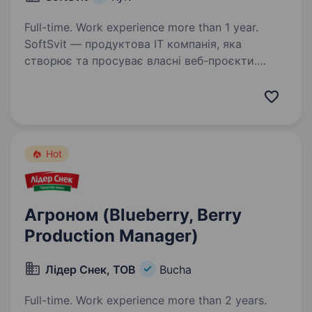
Full-time. Work experience more than 1 year.
SoftSvit — продуктова IT компанія, яка
створює та просуває власні веб-проєкти.
Шукаємо Promo Manager (Trainee): якщо
ти на старті кар'єри й хочеш рости поруч із
досвідченими спеціалістами — ця позиція для
тебе.…
Hot
Агроном (Blueberry, Berry
Production Manager)
Лідер Снек, ТОВ
Bucha
Full-time. Work experience more than 2 years.