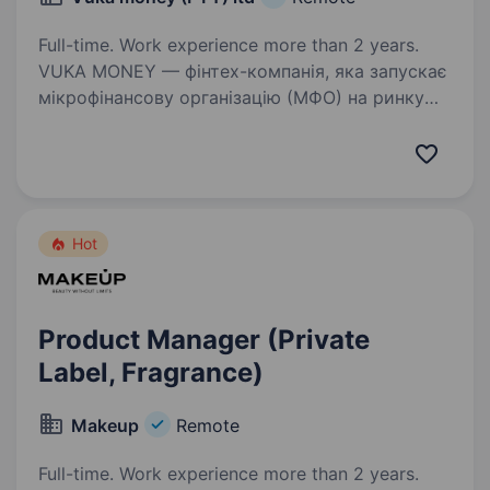
Full-time. Work experience more than 2 years.
VUKA MONEY — фінтех-компанія, яка запускає
мікрофінансову організацію (МФО) на ринку
Південної Африки. Власник бізнесу —
громадянин України, і ми свідомо формуємо
україномовну команду. У зв’язку
з розширенням шукаємо…
Hot
Product Manager (Private
Label, Fragrance)
Makeup
Remote
Full-time. Work experience more than 2 years.