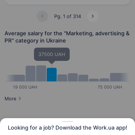
Pg. 1 of 314
Average salary for the "Marketing, advertising &
PR" category
in Ukraine
37500 UAH
19 000 UAH
75 000 UAH
More
Looking for a job? Download the Work.ua app!