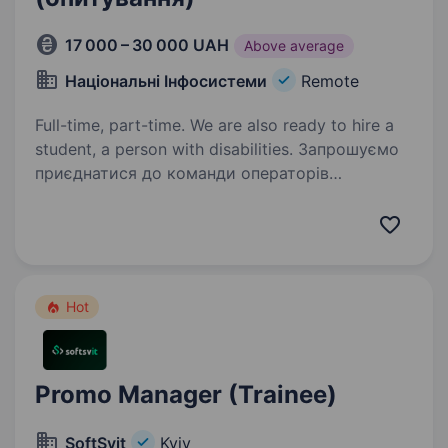
17 000 – 30 000 UAH
Above average
Національні Інфосистеми
Remote
Full-time, part-time. We are also ready to hire a
student, a person with disabilities. Запрошуємо
приєднатися до команди операторів
на суспільно корисні соціологічні опитування!
Проєкт працюватиме до 24.08 (по завершенню
проєкта є можливість перейти на постійні).
Шукаєте роботу з гнучким графіком…
Hot
Promo Manager (Trainee)
SoftSvit
Kyiv