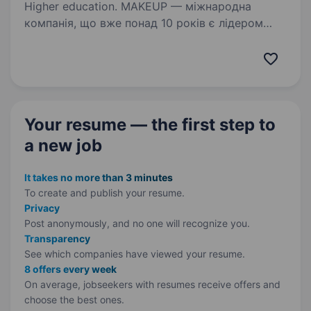
Higher education. MAKEUP — міжнародна
компанія, що вже понад 10 років є лідером
онлайн-ритейлу у сфері краси та догляду.
Ми представлені у 38 країнах світу та щодня
надихаємо мільйони клієнтів якісним
сервісом, кращими брендами та сучасним…
Your resume — the first step
to
a new job
It takes no more than 3 minutes
To create and publish your
resume.
Privacy
Post anonymously, and no one will recognize you.
Transparency
See which companies have viewed your resume.
8 offers every week
On average, jobseekers with resumes receive offers and
choose the best ones.