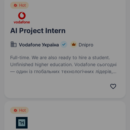
Hot
AI Project Intern
Vodafone Україна
Dnipro
Full-time. We are also ready to hire a student.
Unfinished higher education. Vodafone сьогодні
— один із глобальних технологічних лідерів,
який створює цифрову інфраструктуру
майбутнього та впроваджує інновації
світового рівня. Ми реалізуємо міжнародні
проєкти, що змінюють технологічний…
Hot