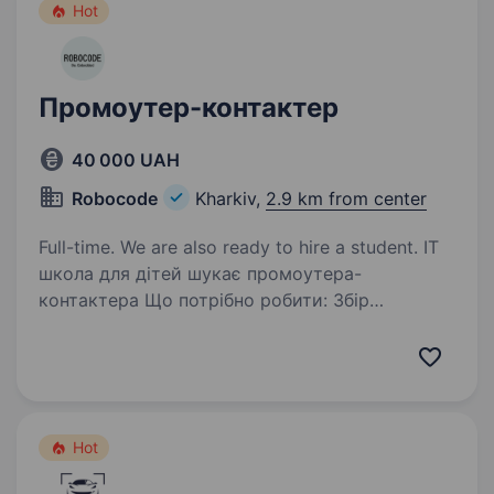
Hot
Промоутер-контактер
40 000 UAH
Robocode
Kharkiv,
2.9 km from center
Full-time. We are also ready to hire a student. ІТ
школа для дітей шукає промоутера-
контактера Що потрібно робити: Збір
контактів потенційних клієнтів в людних
місцях Чим більше контактів, тим вища
заробітна плата. Ми пропонуємо гнучкий
графік роботи, який…
Hot