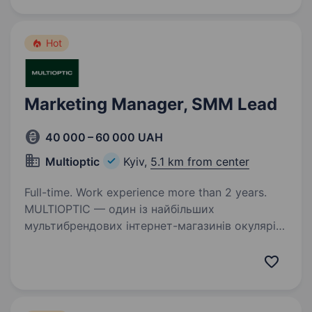
Hot
Marketing Manager, SMM Lead
40 000 – 60 000 UAH
Multioptic
Kyiv,
5.1 km from center
Full-time. Work experience more than 2 years.
MULTIOPTIC — один із найбільших
мультибрендових інтернет-магазинів окулярів
в Україні. Соціальні мережі для нас —
не просто майданчик для комунікації, а один
із ключових каналів залучення клієнтів і
продажів. Саме…