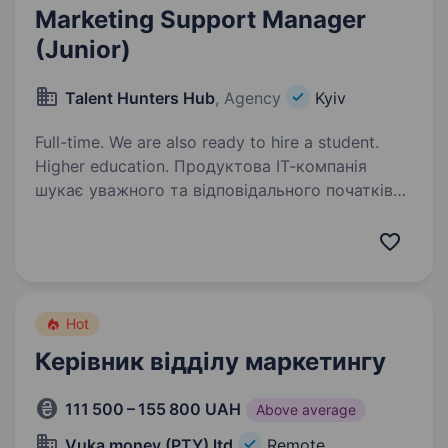
Marketing Support Manager
(Junior)
Talent Hunters Hub
, Agency
Kyiv
Full-time. We are also ready to hire a student.
Higher education. Продуктова ІТ-компанія
шукає уважного та відповідального початківця
у відділ інтернет-маркетингу на посаду
Marketing Support Manager (Junior). Досвід
у digital не обов’язковий — головне
це бажання розвиватися та навчатися!…
Hot
Керівник відділу маркетингу
111 500 – 155 800 UAH
Above average
Vuka money (PTY) ltd
Remote