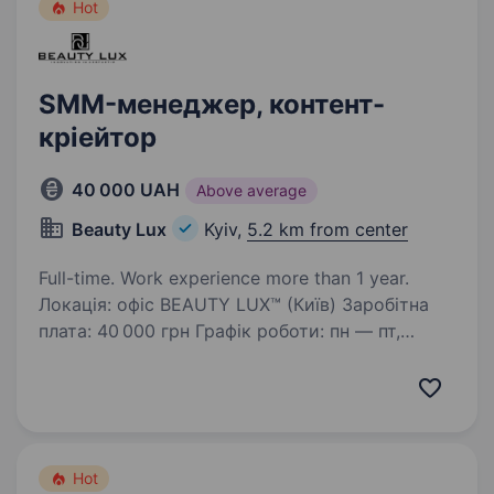
Hot
SMM-менеджер, контент-
кріейтор
40 000 UAH
Above average
Beauty Lux
Kyiv,
5.2 km from center
Full-time. Work experience more than 1 year.
Локація: офіс BEAUTY LUX™ (Київ) Заробітна
плата: 40 000 грн Графік роботи: пн — пт,
09:00 — 18:00 УВАГА: Вакансія передбачає
повний робочий день в ОФІСІ в Києві.
Віддалений формат, freelance або part-time —
НЕ розглядаються…
Hot