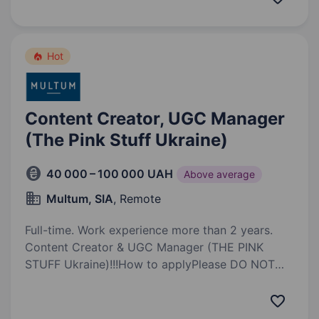
світового рівня. Ми реалізуємо міжнародні
проєкти, що змінюють технологічний…
Hot
Content Creator, UGC Manager
(The Pink Stuff Ukraine)
40 000 – 100 000 UAH
Above average
Multum, SIA
, Remote
Full-time. Work experience more than 2 years.
Content Creator & UGC Manager (THE PINK
STUFF Ukraine)!!!How to applyPlease DO NOT
send applications in CV format. Candidates will
be evaluated based on submitted video
materials. Please send 2 videos: 1. «Before…