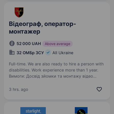
світовими кіностудіями: HBO, Universal, BBC,…
Відеограф, оператор-
монтажер
52 000 UAH
Above average
32 ОМБр ЗСУ
All Ukraine
Full-time. We are also ready to hire a person with
disabilities. Work experience more than 1 year.
Вимоги: Досвід зйомки та монтажу відео
Вміння працювати з камерами (Sony / Canon /
Panasonic або ін.) Володіння програмами
3 hrs. ago
монтажу (Adobe Premiere Pro / DaVinci Resolve
/ Final Cut або ін.) Розуміння композиції,…