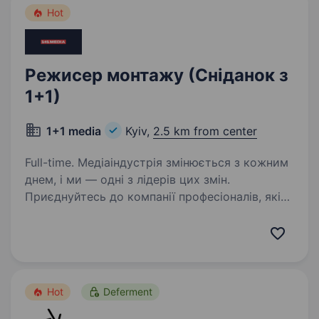
Hot
Режисер монтажу (Сніданок з
1+1)
1+1 media
Kyiv,
2.5 km from center
Full-time. Медіаіндустрія змінюється з кожним
днем, і ми — одні з лідерів цих змін.
Приєднуйтесь до компанії професіоналів, які
встановлюють стандарти галузі й творять
майбутнє медіа в Україні. Шукаємо
креативного режисера…
Hot
Deferment