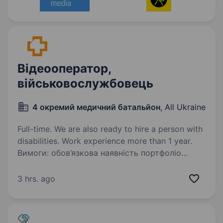
Відеооператор,
військовослужбовець
4 окремий медичний батальйон
, All Ukraine
Full-time. We are also ready to hire a person with
disabilities. Work experience more than 1 year.
Вимоги: обов’язкова наявність портфоліо
з прикладами робіт; розуміння роботи зі
світлом та звуком; вільне володіння Adobe
3 hrs. ago
Premiere Pro або інших програм для монтажу і
обробки відео; вміння швидко і якісно…