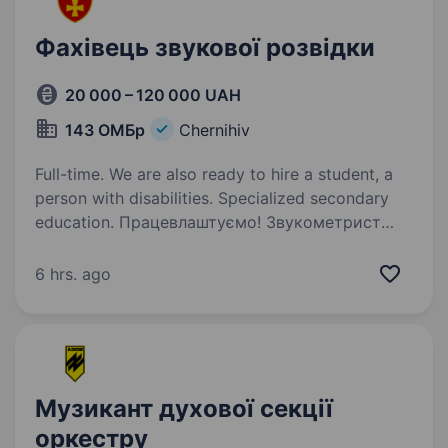
Фахівець звукової розвідки
20 000 – 120 000 UAH
143 ОМБр
Chernihiv
Full-time. We are also ready to hire a student, a
person with disabilities. Specialized secondary
education. Працевлаштуємо! Звукометрист
в арилерію (це розвідка) Задача —
визначенням місцезнаходження джерел звуку
6 hrs. ago
для розвідувальних цілей, обробка та аналіз
отриманих даних. Навчаємо! Але базово треба
навички роботи…
Музикант духової секції
оркестру