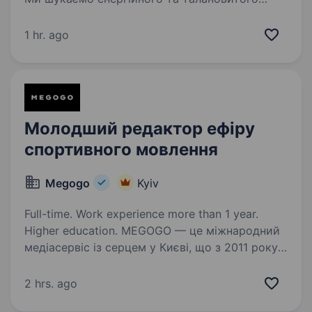
викладача хореографії, спеціаліста
у сучасному танці, для роботи у мережі
1 hr. ago
освітніх закладів «Академія школяра».
Часткова зайнятість, розклад узгоджується.
Вимоги: Досвід…
Молодший редактор ефіру
спортивного мовлення
Megogo
Kyiv
Full-time. Work experience more than 1 year.
Higher education. MEGOGO — це міжнародний
медіасервіс із серцем у Києві, що з 2011 року
будує екосистему контенту. Ми працюємо
з провідними українськими
2 hrs. ago
кінодистриб'юторами та найбільшими