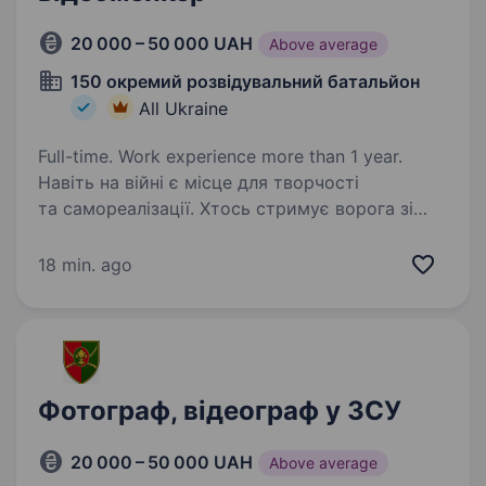
20 000 – 50 000 UAH
Above average
150 окремий розвідувальний батальйон
All Ukraine
Full-time. Work experience more than 1 year.
Навіть на війні є місце для творчості
та самореалізації. Хтось стримує ворога зі
зброєю в руках. А хтось робить це з камерою,
смартфоном та комп’ютером, допомагаючи
18 min. ago
висвітлювати важливі події та новини задля
перемоги…
Фотограф, відеограф у ЗСУ
20 000 – 50 000 UAH
Above average