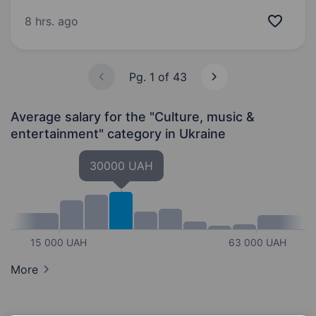
та винахідливість; готовність працювати
як в тилу так, і в зоні бойових дій; придатність
8 hrs. ago
до військової служби за станом здоров’я…
Pg. 1 of 43
Average salary for the "Culture, music &
entertainment" category
in Ukraine
30000 UAH
15 000 UAH
63 000 UAH
More