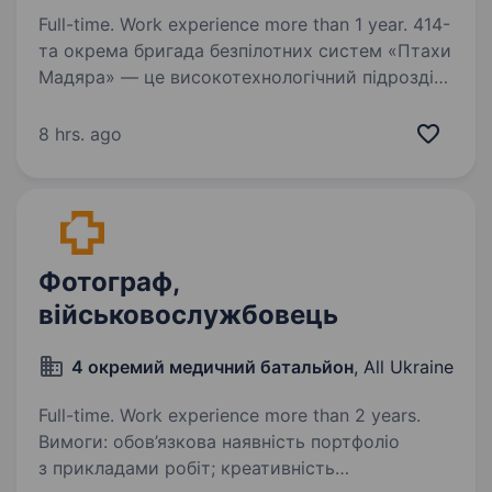
Full-time. Work experience more than 1 year. 414-
та окрема бригада безпілотних систем «Птахи
Мадяра» — це високотехнологічний підрозділ
у складі Сил безпілотних систем Збройних
Сил України, що спеціалізується
8 hrs. ago
на застосуванні ударних, розвідувальних
безпілотних…
Фотограф,
військовослужбовець
4 окремий медичний батальйон
, All Ukraine
Full-time. Work experience more than 2 years.
Вимоги: обов’язкова наявність портфоліо
з прикладами робіт; креативність