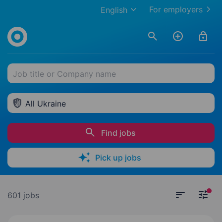
For employers
English
Job title or Company name
All Ukraine
Find jobs
Pick up jobs
601 jobs