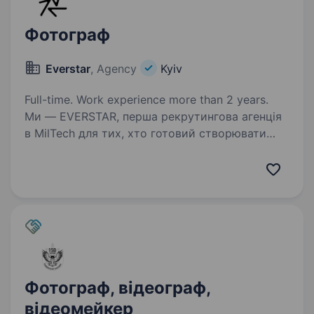
Фотограф
Everstar
, Agency
Kyiv
Full-time. Work experience more than 2 years.
Ми — EVERSTAR, перша рекрутингова агенція
в MilTech для тих, хто готовий створювати
технологічне майбутнє. Але досить про нас,
розказуємо про вакансію.
Фотограф, відеограф,
відеомейкер