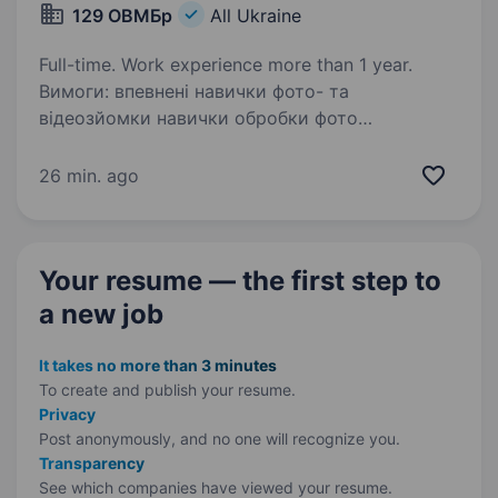
129 ОВМБр
All Ukraine
Full-time. Work experience more than 1 year.
Вимоги: впевнені навички фото- та
відеозйомки навички обробки фото
(Lightroom/Photoshop/аналог) та монтажу
відео (DaVinci Resolve/Adobe Premiere Pro/Final
26 min. ago
Cut Pro/аналог) креативність, відповідальність,
дисциплінованість,…
Your resume — the first step
to
a new job
It takes no more than 3 minutes
To create and publish your
resume.
Privacy
Post anonymously, and no one will recognize you.
Transparency
See which companies have viewed your resume.