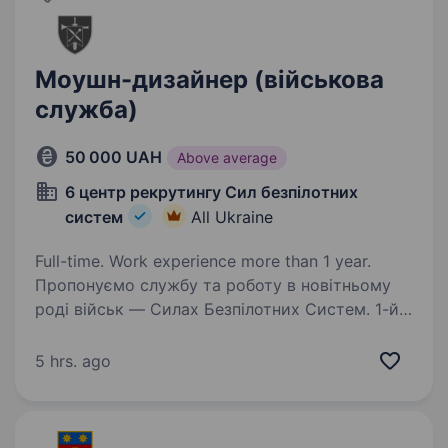
Моушн-дизайнер (військова
служба)
50 000 UAH
Above average
6 центр рекрутингу Сил безпілотних
систем
All Ukraine
Full-time. Work experience more than 1 year.
Пропонуємо службу та роботу в новітньому
роді військ — Силах Безпілотних Систем. 1-й
Окремий Центр БпС — це перший у світі
підрозділ «технологічного спецпризначення».
5 hrs. ago
Ми формуємо команду професіоналів
та пропонуємо…