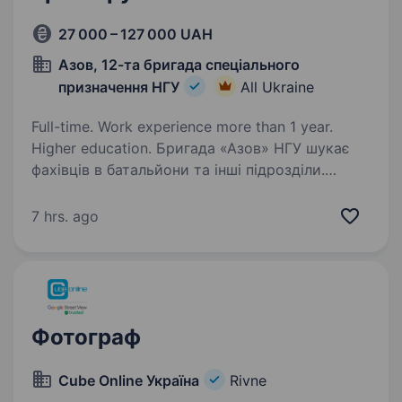
27 000 – 127 000 UAH
Азов, 12-та бригада спеціального
призначення НГУ
All Ukraine
Full-time. Work experience more than 1 year.
Higher education. Бригада «Азов» НГУ шукає
фахівців в батальйони та інші підрозділи.
Обов’язки: участь у регулярних репетиціях
оркестру для підготовки музичних програм;
7 hrs. ago
виступи на концертах, фестивалях, урочистих
заходах та офіційних…
Фотограф
Cube Online Україна
Rivne