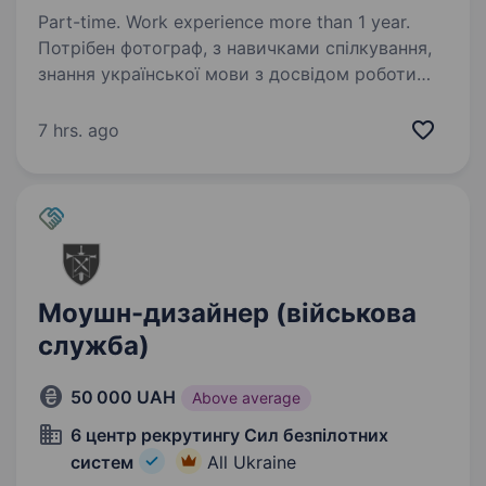
Part-time. Work experience more than 1 year.
Потрібен фотограф, з навичками спілкування,
знання української мови з досвідом роботи
не менше 1 року. Обов’язки: Зйомки по місту
та області. Сортування та передача знятого
7 hrs. ago
матеріалу. Ведення звітності про…
Моушн-дизайнер (військова
служба)
50 000 UAH
Above average
6 центр рекрутингу Сил безпілотних
систем
All Ukraine