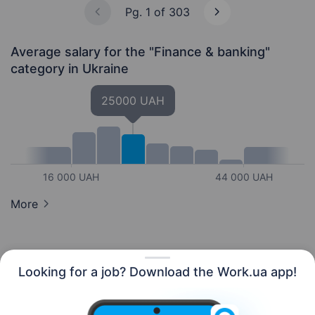
Pg. 1 of 303
Average salary for the "Finance & banking"
category
in Ukraine
25000 UAH
16 000 UAH
44 000 UAH
More
Looking for a job? Download the Work.ua app!
English