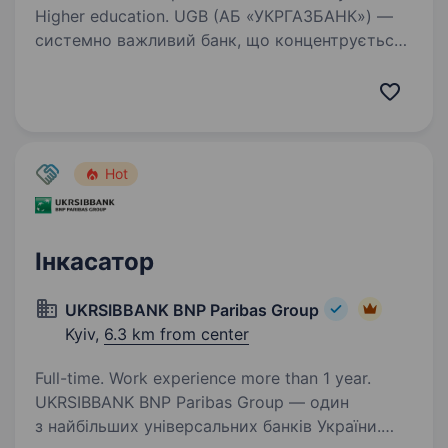
Higher education. UGB (АБ «УКРГАЗБАНК») —
системно важливий банк, що концентрується
на фінансуванні сталого розвитку та входить
до п’ятірки найбільших банків країни
за обсягом активів. Має стратегічне значення
для української економіки,…
Hot
Інкасатор
UKRSIBBANK BNP Paribas Group
Kyiv,
6.3 km from center
Full-time. Work experience more than 1 year.
UKRSIBBANK BNP Paribas Group — один
з найбільших універсальних банків України.