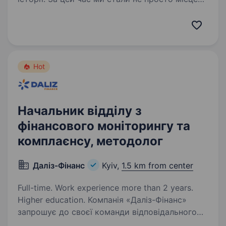
для роботи, а спільнотою з 4000 людей,
де кожен присвячений місії — створювати
сенси, щоб здійснювались мрії українців.
Шукаємо…
Hot
Начальник відділу з
фінансового моніторингу та
комплаєнсу, методолог
Даліз-Фінанс
Kyiv,
1.5 km from center
Full-time. Work experience more than 2 years.
Higher education. Компанія «Даліз-Фінанс»
запрошує до своєї команди відповідального
та висококваліфікованого фахівця, який