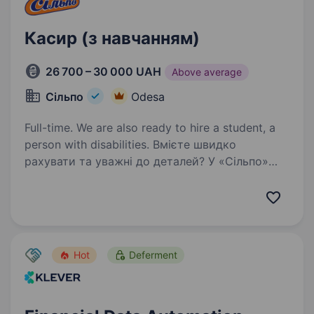
Касир (з навчанням)
26 700 – 30 000 UAH
Above average
Сільпо
Odesa
Full-time. We are also ready to hire a student, a
person with disabilities. Вмієте швидко
рахувати та уважні до деталей? У «Сільпо»
касир — це той, хто завершує купівлі наших
Гостей з усмішкою. Що потрібно робити
Обслуговувати Гостей на касі Пильнувати
ладу на касовій зоні Ми всього…
Hot
Deferment