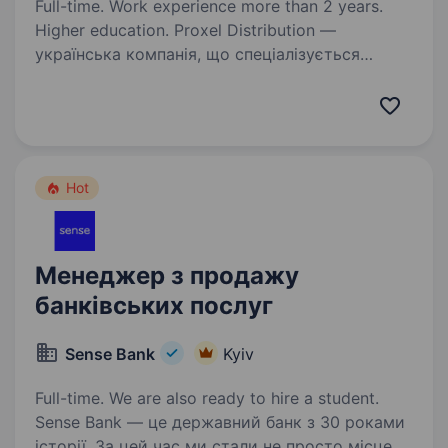
Full-time. Work experience more than 2 years.
Higher education. Proxel Distribution —
українська компанія, що спеціалізується
на дистрибуції електроніки та технологічних
рішень. Ми поєднуємо технології, логістику
та аналітику, щоб забезпечити ефективне
постачання смартфонів,…
Hot
Менеджер з продажу
банківських послуг
Sense Bank
Kyiv
Full-time. We are also ready to hire a student.
Sense Bank — це державний банк з 30 роками
історії. За цей час ми стали не просто місцем