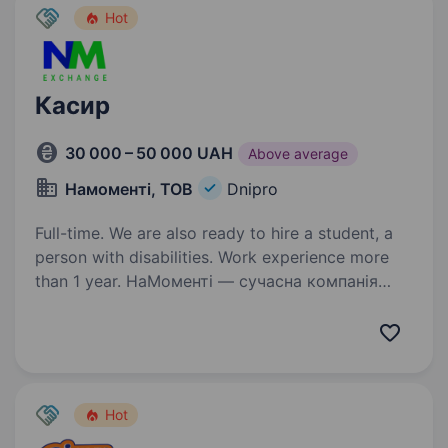
Hot
Касир
30 000 – 50 000 UAH
Above average
Намоменті, ТОВ
Dnipro
Full-time. We are also ready to hire a student, a
person with disabilities. Work experience more
than 1 year. НаМоменті — сучасна компанія
з обміну валют та криптовалют. Уже відкрили
85 відділень по Україні й активно
розвиваємось. Що пропонуємо: Офіційне
працевлаштування, прозорі умови. Зарплата =
ставка + бонуси (чим…
Hot