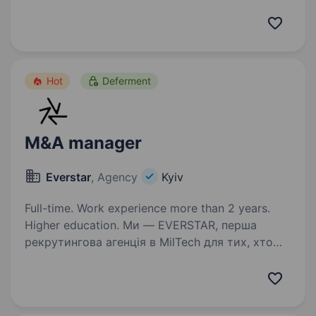
до відділу стягнення заборгованості —
людину, яка візьме на себе управління
командою операторів, допоможе їй досягти
стабільних показників…
Hot
Deferment
M&A manager
Everstar
, Agency
Kyiv
Full-time. Work experience more than 2 years.
Higher education. Ми — EVERSTAR, перша
рекрутингова агенція в MilTech для тих, хто
готовий створювати технологічне майбутнє.
Але досить про нас, розказуємо пророль.
Ми шукаємо M&A manager в MilTech-команду,
яка створює рішення, про…