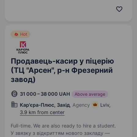
Ми об'єднуємо досвід та креативність у своїй
команді, створюючи відкрите та інклюзивне
середовище для розвитку кожного
працівника. …
Hot
Продавець-касир у піцерію
(ТЦ "Арсен", р-н Фрезерний
завод)
31 000 – 38 000 UAH
Above average
Кар'єра-Плюс, Захід
, Agency
Lviv,
3.9 km from center
Full-time. We are also ready to hire a student.
У звязку з відкриттям нового закладу —