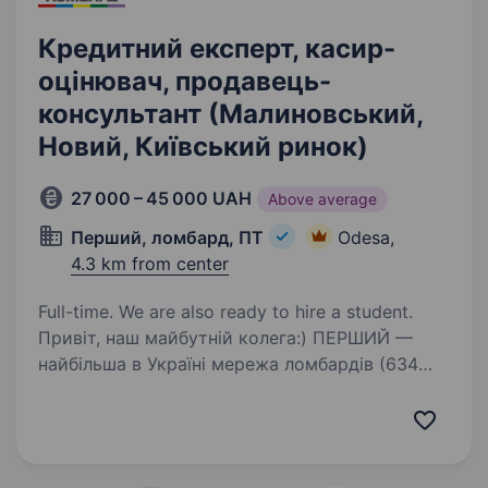
Кредитний експерт, касир-
оцінювач, продавець-
консультант (Малиновський,
Новий, Київський ринок)
27 000 – 45 000 UAH
Above average
Перший, ломбард, ПТ
Odesa,
4.3 km from center
Full-time. We are also ready to hire a student.
Привіт, наш майбутній колега:) ПЕРШИЙ —
найбільша в Україні мережа ломбардів (634
у всіх регіонах), величезна фінансова компанія,
де можна отримати різні фінансові послуги
та купити ювелірні прикраси, техніку.…