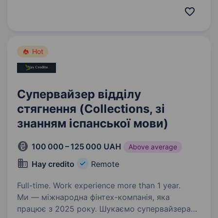
очолить напрямок методологічного
супроводження системи ПВК/ФТ. Наш
ідеальний кандидат має: Освіту: вищу…
Hot
Супервайзер відділу
стягнення (Collections, зі
знанням іспанської мови)
100 000 – 125 000 UAH
Above average
Hay credito
Remote
Full-time. Work experience more than 1 year.
Ми — міжнародна фінтех-компанія, яка
працює з 2025 року. Шукаємо супервайзера