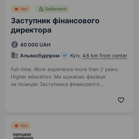
Hot
Deferment
Заступник фінансового
директора
40 000 UAH
Альянсбудпром
Kyiv,
4.6 km from center
Full-time. Work experience more than 2 years.
Higher education. Ми шукаємо фахівця
на позицію Заступника фінансового
директора, який допоможе у систематизації
фінансових процесів, контролі операційної
діяльності та забезпеченні фінансової
звітності. Ваші основні завдання: …
Hot