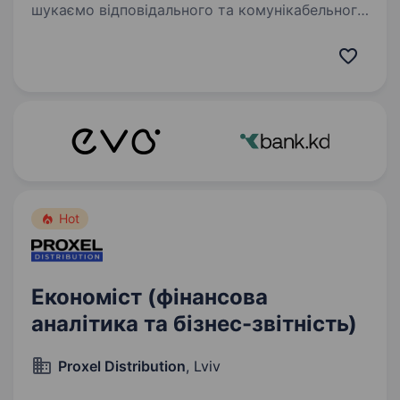
шукаємо відповідального та комунікабельного
Продавця-касира команду піцерії IQ Pizza!
Доступна якість, теплий сервіс — усе
починається з тебе. Обов’язки: Приймати
замовлення…
Hot
Економіст (фінансова
аналітика та бізнес-звітність)
Proxel Distribution
, Lviv