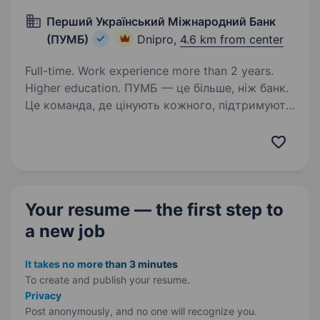
Перший Український Міжнародний Банк
(ПУМБ)
Dnipro,
4.6 km from center
Full-time. Work experience more than 2 years.
Higher education. ПУМБ — це більше, ніж банк.
Це команда, де цінують кожного, підтримують
у складні моменти й відкривають двері для
професійного та особистого зростання. У нас
Ви не просто виконуєте завдання —
Ви розкриваєте свій…
Your resume — the first step
to
a new job
It takes no more than 3 minutes
To create and publish your
resume.
Privacy
Post anonymously, and no one will recognize you.