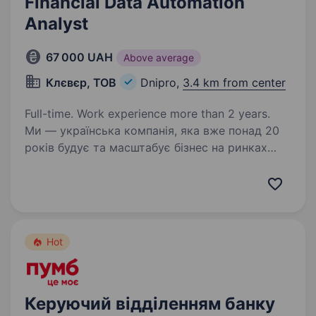
Financial Data Automation
Analyst
67 000 UAH
Above average
Клєвєр, ТОВ
Dnipro,
3.4 km from center
Full-time. Work experience more than 2 years.
Ми — українська компанія, яка вже понад 20
років будує та масштабує бізнес на ринках
України та Європи. Наші проєкти щодня
обробляють тисячі транзакцій через
міжнародні платіжні системи
та маркетплейси. Ми постійно…
Hot
Керуючий відділенням банку