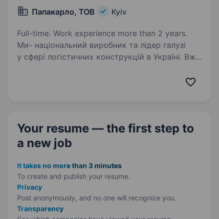
Папакарло, ТОВ
Kyiv
Full-time. Work experience more than 2 years.
Ми- національний виробник та лідер галузі
у сфері логістичних конструкцій в Україні. Вже
понад 10 років ми забезпечуємо найбільші
підприємства країни надійними рішеннями для
транспортування та зберігання продукції…
Your resume — the first step
to
a new job
It takes no more than 3 minutes
To create and publish your
resume.
Privacy
Post anonymously, and no one will recognize you.
Transparency