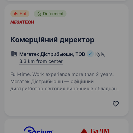
та активно масштабуємо мережу по всій…
Hot
Deferment
Комерційний директор
Мегатек Дістрибьюшн, ТОВ
Kyiv,
3.3 km from center
Full-time. Work experience more than 2 years.
Мегатек Дістрибьюшн — офіційний
дистриб’ютор світових виробників обладнання
та програмного забезпечення для IoT-рішень.
Наші основні напрями діяльності — мережеве
обладнання, GPS-трекери, пристрої живлення
та мікрокомп'ютери…