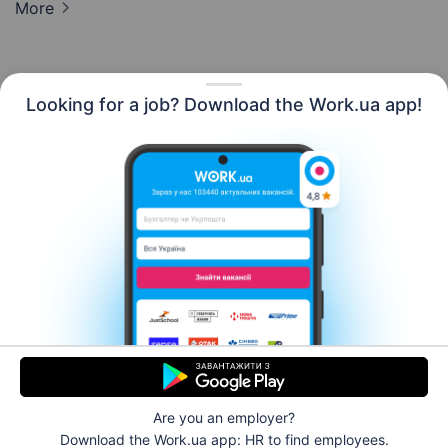
More
Looking for a job? Download the Work.ua app!
English
Resources
Contact us
About us
Сareer
Work.ua news
Help
Terms of use
For employers
Are you an employer?
© 2006–2026 Work.ua. Ukraine's #1 job service.
Download the Work.ua app: HR
to find employees.