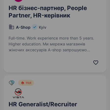
HR бізнес-партнер, People
Partner, HR-керівник
A-Shop
Kyiv
Full-time. Work experience more than 5 years.
Higher education. Ми мережа магазинів
жіночих аксесуарів A-shop запрошуємо
приєднатися до команди HR Partner
(з акцентом на розвиток талантів
та комунікацію) Наш стильний простір
сьогодні це: 250 молодих та амбіційних
співробітників…
Hot
HR Generalist/Recruiter