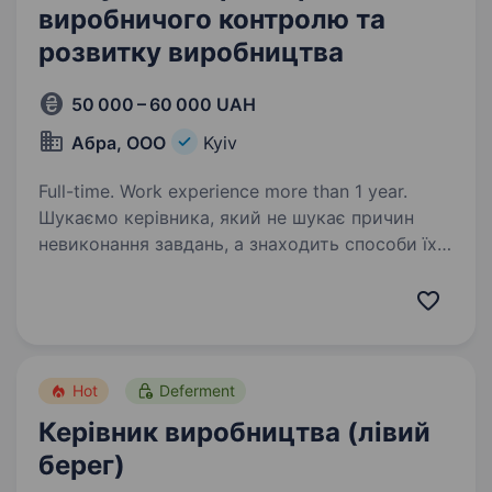
виробничого контролю та
розвитку виробництва
50 000 – 60 000 UAH
Абра, ООО
Kyiv
Full-time. Work experience more than 1 year.
Шукаємо керівника, який не шукає причин
невиконання завдань, а знаходить способи їх
виконання. Виробниче підприємство,
що спеціалізується на виготовленні металевих
стелажних систем, запрошує в команду
керівника,…
Hot
Deferment
Керівник виробництва (лівий
берег)