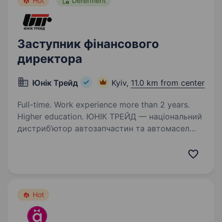
Hot
Deferment
Заступник фінансового
директора
Юнiк Трейд
Kyiv,
11.0 km from center
Full-time. Work experience more than 2 years.
Higher education. ЮНІК ТРЕЙД — національний
дистриб’ютор автозапчастин та автомасел
в Україні запрошує до співпраці Заступника
фінансового директора Основні завдання:
Участь у формуванні фінансової стратегії
компанії відповідно…
Hot