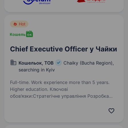
Hot
Chief Executive Officer у Чайки
Кошельок, ТОВ
Chaiky (Bucha Region),
searching in Kyiv
Full-time. Work experience more than 5 years.
Higher education. Ключові
обов’язки:Стратегічне управління Розробка
та реалізація стратегії розвитку МФО
(роздрібне кредитування, онлайн-сервіси та
інш.). Формування фінансових и бізнес-цілей,
KPI, контроль їх виконання. Впровадження…