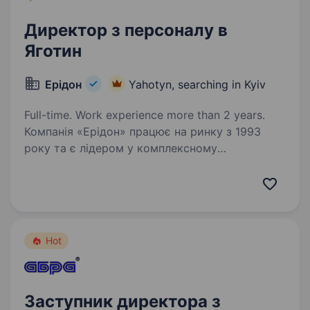
Директор з персоналу в
Яготин
Ерідон
Yahotyn, searching in Kyiv
Full-time. Work experience more than 2 years.
Компанія «Ерідон» працює на ринку з 1993
року та є лідером у комплексному
забезпеченні сільськогосподарських
підприємств України. Ми пропонуємо широкий
асортимент продукції провідних світових
брендів: насіння польових…
Hot
Заступник директора з