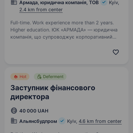
Армада, юридична компанія, ТОВ
Kyiv,
2.4 km from center
Full-time. Work experience more than 2 years.
Higher education. ЮК «АРМАДА» — юридична
компанія, що супроводжує корпоративний
бізнес у стратегічно важливих правових
питаннях. Ми працюємо з великими
корпоративними клієнтами, серед яких МХП,
lifecell, METRO Cash&Carry, MTI та багато…
Hot
Deferment
Заступник фінансового
директора
40 000 UAH
Альянсбудпром
Kyiv,
4.6 km from center