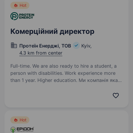
Hot
Комерційний директор
Протеїн Енерджі, ТОВ
Kyiv,
4.3 km from center
Full-time. We are also ready to hire a student, a
person with disabilities. Work experience more
than 1 year. Higher education. Ми компанія яка
інтегрована в галузі аграрної, енергетичної
та харчової промисловості. Шукаємо
в команду комунікабельних спеціалістів
з аналітичним складом розуму з досвідом
роботи та великим бажанням до досягення…
Hot