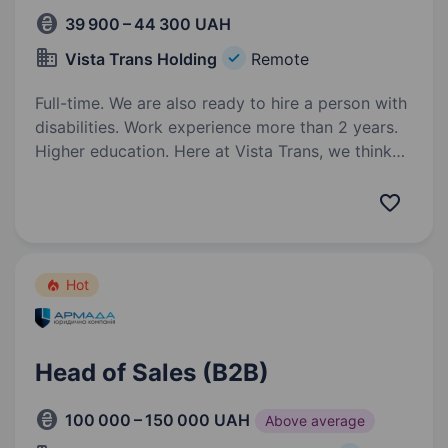
39 900 – 44 300 UAH
Vista Trans Holding
Remote
Full-time. We are also ready to hire a person with
disabilities. Work experience more than 2 years.
Higher education. Here at Vista Trans, we think
one can become the best logistics company only
by delivering the right product to the right place
in the right condition and at the right time.
We offer reliable cargo transportation…
Hot
Head of Sales (B2B)
100 000 – 150 000 UAH
Above average