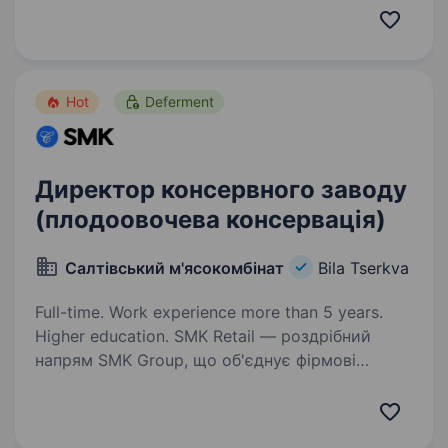
менеджера, який допоможе удосконалити
та завершити будування ефективної системи
управління,…
Hot
Deferment
Директор консервного заводу
(плодоовочева консервація)
Салтівський м'ясокомбінат
Bila Tserkva
Full-time. Work experience more than 5 years.
Higher education. SMK Retail — роздрібний
напрям SMK Group, що об'єднує фірмові
магазини м’ясокомбінатів, супермаркети
«Рулька» та мінімаркети «Щедрик».
Ми розвиваємо сучасні формати торгівлі