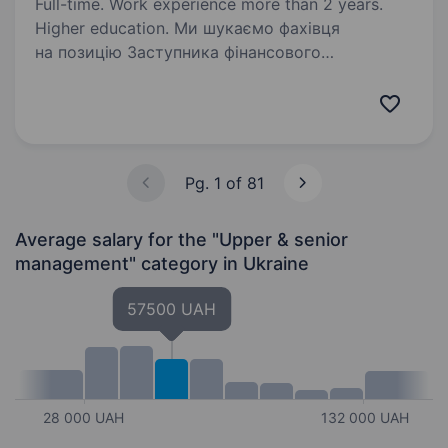
Full-time. Work experience more than 2 years.
Higher education. Ми шукаємо фахівця
на позицію Заступника фінансового
директора, який допоможе у систематизації
фінансових процесів, контролі операційної
діяльності та забезпеченні фінансової
звітності. Ваші основні завдання: …
Pg. 1 of 81
Average salary for the "Upper & senior
management" category
in Ukraine
57500 UAH
28 000 UAH
132 000 UAH