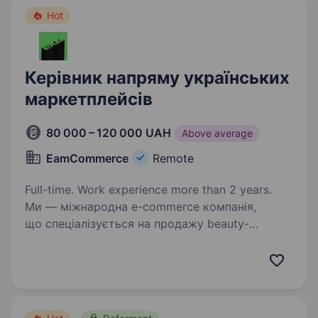
Hot
Керівник напряму українських
маркетплейсів
80 000 – 120 000 UAH
Above average
EamCommerce
Remote
Full-time. Work experience more than 2 years.
Ми — міжнародна e-commerce компанія,
що спеціалізується на продажу beauty-
продукції, косметики та парфумерії на ринку
США.Маємо доступ до великого асортименту
товарів, налагоджені відносини
з постачальниками, досвід…