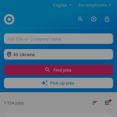
For employers
English
Job title or Company name
All Ukraine
Find jobs
Pick up jobs
1 134 jobs