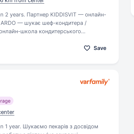
.6 km from center
DDISVIT — онлайн-
 ARDO — шукає шеф-кондитера /
 онлайн-школа кондитерського
сійні навчальні курси, за якими
Save
rage
center
арів з досвідом