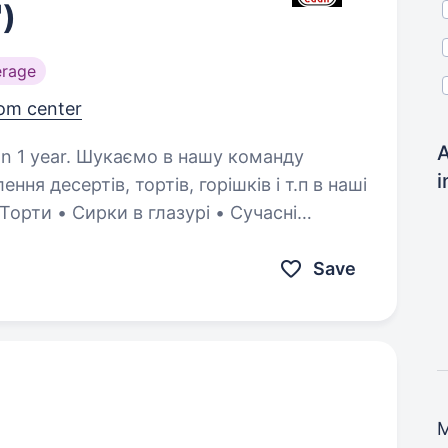
)
erage
rom center
A
в нашу команду
i
ння десертів, тортів, горішків і т.п в наші
орти • Сирки в глазурі • Сучасні
рі, пиріжки,…
Save