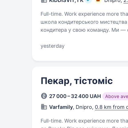
KIDDISVIT, ГК
Dnipro,
2
Full-time. Work experience more than 2 years. Партнер KI
школа кондитерського мистецтва
кондитера у свою команду. Ми —
мистецтва ARDO. Створюємо профе
вчаться…
yesterday
Пекар, тістоміс
27 000 – 32 400 UAH
Above ave
Varfamily
, Dnipro,
0.8 km from 
Full-time. Work experience more than 1 year. Шукаємо пек