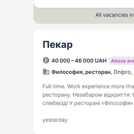
All vacancies 
Пекар
40 000 – 46 000 UAH
Above av
Философия, ресторан
, Dnipro,
Full-time. Work experience more than 1 year. Опис вакансіїК
ресторану. Незабаром відкриття:
співбесід! У ресторані «Філософія
Ми створюємо спогади, об'єднує
yesterday