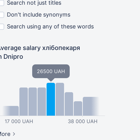
Search not just titles
Don't include synonyms
Search using any of these words
verage salary хлібопекаря
n Dnipro
26500 UAH
17 000 UAH
38 000 UAH
More