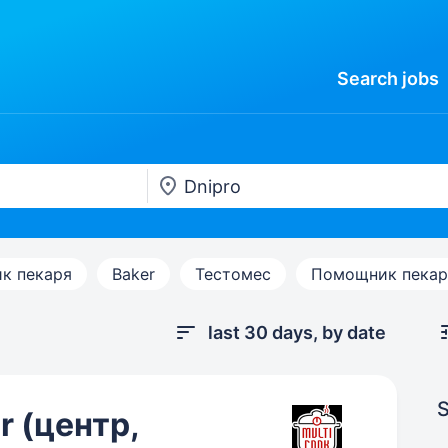
Search
jobs
к пекаря
Baker
Тестомес
Помощник пекар
last 30 days, by date
S
r (центр,