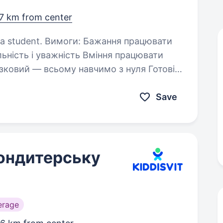
.7 km from center
Бажання працювати
роботи:…
Save
ондитерську
erage