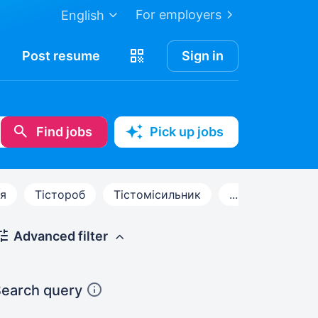
For employers
English
Post
resume
Sign in
Find jobs
Pick up jobs
я
Тістороб
Тістомісильник
...
Advanced filter
earch query