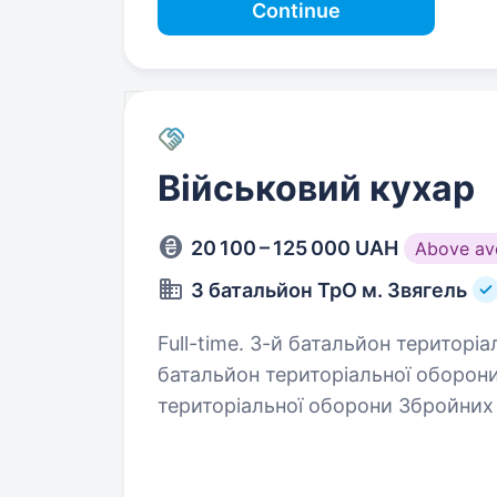
Continue
Військовий кухар
20 100 – 125 000 UAH
Above av
3 батальйон ТрО м. Звягель
Full-time. 3-й батальйон територіальної оборони (раніше — 140-й окремий
батальйон територіальної оборон
територіальної оборони Збройних 
бригади територіальної…