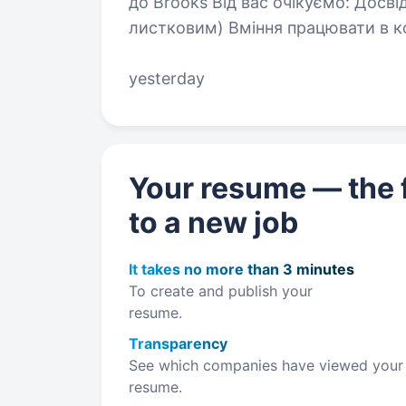
до Brooks Від вас очікуємо: Досвід роботи з тістом (на заквасці,
листковим) Вміння працювати в команді Бажання розвивати свої навички
Ми пропонуємо: Заробітну п
yesterday
Your resume — the f
to a new job
It takes no more than 3 minutes
To create and publish your
resume.
Transparency
See which companies have viewed your
resume.