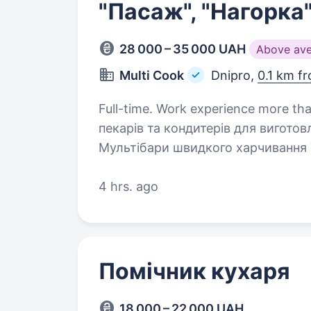
"Пасаж", "Нагорка"
28 000 – 35 000 UAH
Above av
Multi Cook
Dnipro,
0.1 km f
Full-time. Work experience more than 1 year. Шукаємо 
пекарів та кондитерів для виготовле
Мультібари швидкого харчивання Т
десерти Пекарі — бургери, хачапу
4 hrs. ago
Помічник кухаря
18 000 – 22 000 UAH