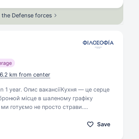
in the Defense
forces
erage
6.2 km from center
ухня — це серце
 бронюй місце в шаленому графіку
» ми готуємо не просто страви.
мо родини та знайомимо…
Save