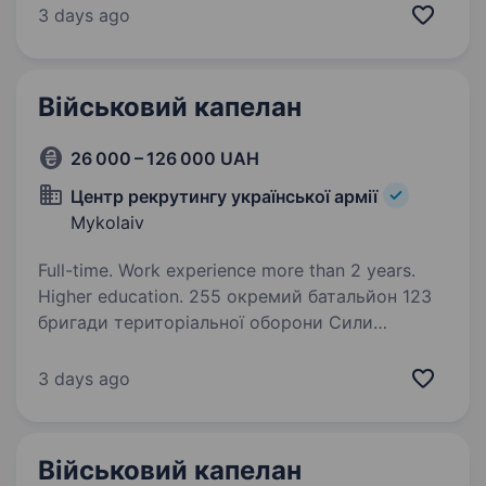
на застосуванні дронів для розвідки,
3 days ago
коригування вогню та ударних операцій.
Оператори БПЛА виконують…
Військовий капелан
26 000 – 126 000 UAH
Центр рекрутингу української армії
Mykolaiv
Full-time. Work experience more than 2 years.
Higher education. 255 окремий батальйон 123
бригади територіальної оборони Сили
територіальної оборони є одним із найбільш
прогресивних родів військ ЗСУ. Розуміючи
3 days ago
потребу в якісній підготовці бійців,
ми продовжуємо розвивати наші…
Військовий капелан