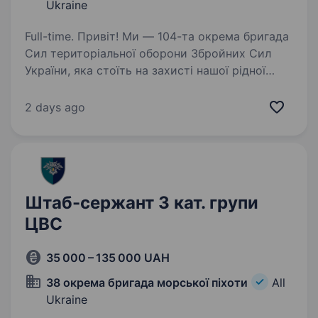
Ukraine
Full-time. Привіт! Ми — 104-та окрема бригада
Сил територіальної оборони Збройних Сил
України, яка стоїть на захисті нашої рідної
землі. Наша місія — оборона регіону,
підтримка бойового духу та захист
2 days ago
територіальної цілісності…
Штаб-сержант 3 кат. групи
ЦВС
35 000 – 135 000 UAH
38 окрема бригада морської піхоти
All
Ukraine