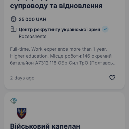
супроводу та відновлення
25 000 UAH
Центр рекрутингу української армії
Rozsoshentsi
Full-time. Work experience more than 1 year.
Higher education. Місце роботи:146 окремий
батальйон А7312 116 ОБр Сил ТрО (Полтавська
обл.) Військова частина територіальної
оборони Збройних Сил України.Особовий
2 days ago
склад виконує завдання з охорони та оборони
у визначеному секторі…
Військовий капелан