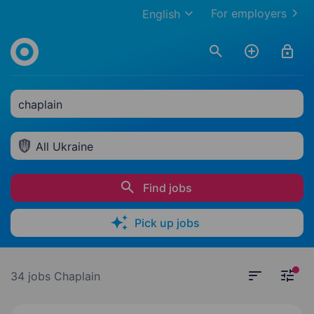
For employers
English
chaplain
All Ukraine
Find jobs
Pick up jobs
34 jobs
Chaplain