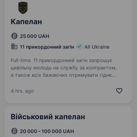
Капелан
25 000 UAH
11 прикордонний загін
All Ukraine
Full-time. 11 прикордонний загін запрошує
цивільну молодь на службу за контрактом,
а також всіх бажаючих отримувати гідне
грошове забезпечення, гідні умови служби
за фахом, та в подальшому можливість вступу
4 hrs. ago
до Національної…
Військовий капелан
20 000 – 100 000 UAH