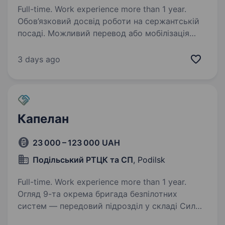
Full-time. Work experience more than 1 year.
Обов’язковий досвід роботи на сержантській
посаді. Можливий перевод або мобілізація
за наявності відповідного військового звання.
38-ма окрема бригада морської піхоти —
3 days ago
елітний підрозділ у складі Військово-
Морських…
Капелан
23 000 – 123 000 UAH
Подільський РТЦК та СП
, Podilsk
Full-time. Work experience more than 1 year.
Огляд 9-та окрема бригада безпілотних
систем — передовий підрозділ у складі Сил
Безпілотних Систем, що спеціалізується