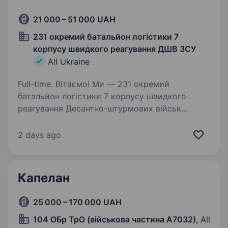
21 000 – 51 000 UAH
231 окремий батальйон логістики 7
корпусу швидкого реагування ДШВ ЗСУ
All Ukraine
Full-time. Вітаємо! Ми — 231 окремий
батальйон логістики 7 корпусу швидкого
реагування Десантно-штурмових військ
Збройних Сил України. Наша місія —
забезпечувати бойові підрозділи всім
2 days ago
необхідним для успішного виконання завдань,
…
Капелан
25 000 – 170 000 UAH
104 ОБр ТрО (військова частина А7032)
, All