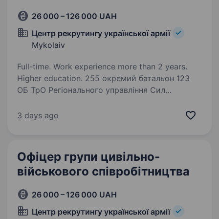
26 000 – 126 000 UAH
Центр рекрутингу української армії
Mykolaiv
Full-time. Work experience more than 2 years.
Higher education. 255 окремий батальон 123
ОБ ТрО Регіонального управління Сил
ТрО«Південь» Збройних Сил України. Сили
територіальної оборони є одним із найбільш
3 days ago
прогресивних родів військ ЗСУ. Розуміючи
потребу в якісній підготовці…
Офіцер групи цивільно-
військового співробітництва
26 000 – 126 000 UAH
Центр рекрутингу української армії