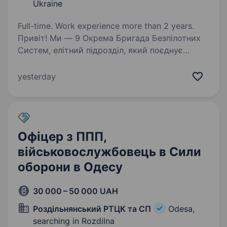
Ukraine
Full-time. Work experience more than 2 years.
Привіт! Ми — 9 Окрема Бригада Безпілотних
Систем, елітний підрозділ, який поєднує
бойовий досвід із найсучаснішими
технологіями безпілотної авіації. Наша місія —
yesterday
забезпечувати точну розвідку, коригувати
вогонь і…
Офіцер з ППП,
військовослужбовець в Сили
оборони в Одесу
30 000 – 50 000 UAH
Роздільнянський РТЦК та СП
Odesa,
searching in Rozdilna