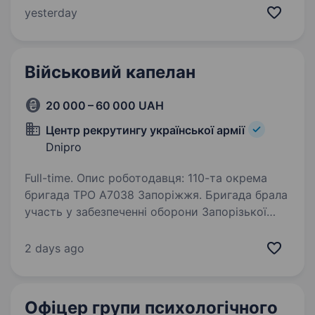
набір на військову службу на посаду у відділ
yesterday
цивільно-військового співробітництва. Служба
створена…
Військовий капелан
20 000 – 60 000 UAH
Центр рекрутингу української армії
Dnipro
Full-time. Опис роботодавця: 110-та окрема
бригада ТРО А7038 Запоріжжя. Бригада брала
участь у забезпеченні оборони Запорізької
та Донецької областей та надалі продовжує
виконувати бойові завдання і стабілізаційні
2 days ago
заходи…
Офіцер групи психологічного