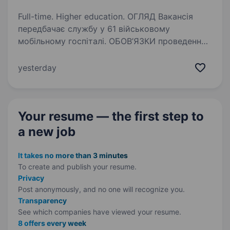
Full-time. Higher education. ОГЛЯД Вакансія
передбачає службу у 61 військовому
мобільному госпіталі. ОБОВ’ЯЗКИ проведення
заходів психологічного супроводу у підрозділі
підвищення психологічної витривалості
yesterday
військовослужбовців під час виконання…
Your resume — the first step
to
a new job
It takes no more than 3 minutes
To create and publish your
resume.
Privacy
Post anonymously, and no one will recognize you.
Transparency
See which companies have viewed your resume.
8 offers every week