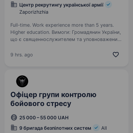
Центр рекрутингу української армії
Zaporizhzhia
Full-time. Work experience more than 5 years.
Higher education. Вимоги: Громадянин України,
що є священнослужителем та уповноважений
релігійною громадою на виконання служіння
військового капелана; Наявність вищої
9 hrs. ago
духовної освіти, досвід служіння в релігійній
громаді від…
Офіцер групи контролю
бойового стресу
25 000 – 55 000 UAH
9 бригада безпілотних систем
All