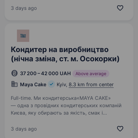
на виготовлення тортів, тістечок, кексів,
3 days ago
мармеладу, пастили, зефіру, печива та вафель,
а також коробкових цукерок «Київ Вечірній»…
Кондитер на виробництво
(нічна зміна, ст. м. Осокорки)
37 200 – 42 000 UAH
Above average
Maya Cake
Kyiv,
8.3 km from center
Full-time. Ми кондитерська«MAYA CAKE»
— одна з провідних кондитерських компаній
Києва, яку обирають за якість, смак і
професіоналізм. Наші вироби люблять, нам
довіряють, і ми постійно вдосконалюємось,
3 days ago
щоб відповідати очікуванням…