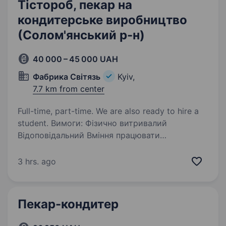
Тістороб, пекар на
кондитерське виробництво
(Солом'янський р-н)
40 000 – 45 000 UAH
Фабрика Світязь
Kyiv,
7.7 km from center
Full-time, part-time. We are also ready to hire a
student. Вимоги: Фізично витривалий
Відоповідальний Вміння працювати
в колективі плюсом Медична книжка
Пунктуальність Умови роботи: Офіційне
3 hrs. ago
працевлаштування після тестового періоду
Графік пн — пт 7.00 —…
Пекар-кондитер