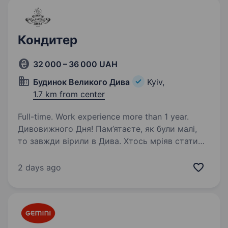
Кондитер
32 000 – 36 000 UAH
Будинок Великого Дива
Kyiv,
1.7 km from center
Full-time. Work experience more than 1 year.
Дивовижного Дня! Пам’ятаєте, як були малі,
то завжди вірили в Дива. Хтось мріяв стати
русалкою, хтось квітку папороті в лісах шукав,
а інші хотіли, щоб від поцілунку чарівного
2 days ago
принца оживали красуні. А у дорослому…