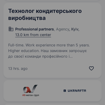
стандартів якості згідно ТК…
Технолог кондитерського
виробництва
Professional partners
, Agency
, Kyiv,
13.0 km from center
Full-time. Work experience more than 5 years.
Higher education. Наш замовник запрошує
до своєї команди професійного і
підготовленого технолога кондитерського
виробництва, який відповідатиме
13 hrs. ago
за стабільність технологічних процесів,
контроль якості продукції та розвиток
професійних…