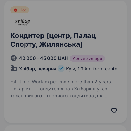
Hot
Кондитер (центр, Палац
Спорту, Жилянська)
40 000 – 45 000 UAH
Above average
Хлібар, пекарня
Kyiv,
1.3 km from center
Full-time. Work experience more than 2 years.
Пекарня — кондитерська «Хлібар» шукає
талановитого і творчого кондитера для
приєднання до нашої команди. Якщо ви маєте
досвід у кондитерському мистецтві
та бажаєте працювати в сучасному
середовищі з авторськими…