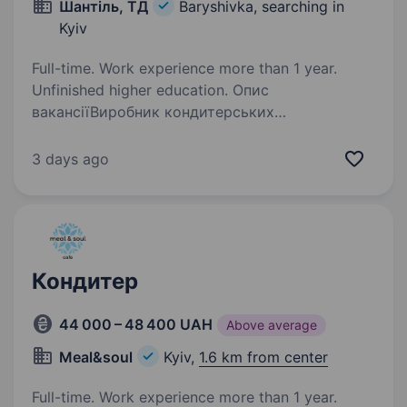
Шантіль, ТД
Baryshivka, searching in
Kyiv
Full-time. Work experience more than 1 year.
Unfinished higher education. Опис
вакансіїВиробник кондитерських
та хлібобулочних виробів ТОВ «Торговий Дім
«Шантиль» (селище Баришівка) у пошуках
3 days ago
технолога кондитерського виробництва.
Вимоги до кандидата: Досвід роботи
на посадах технолога,…
Кондитер
44 000 – 48 400 UAH
Above average
Meal&soul
Kyiv,
1.6 km from center
Full-time. Work experience more than 1 year.