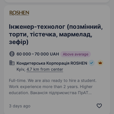
Інженер-технолог (позмінний,
торти, тістечка, мармелад,
зефір)
60 000 – 70 000 UAH
Above average
Кондитерська Корпорація ROSHEN
Kyiv,
4.7 km from center
Full-time. We are also ready to hire a student.
Work experience more than 2 years. Higher
education. Вакансія підприємства ПрАТ
«Київська кондитерська фабрика «РОШЕН"».
ПрАТ «Київська кондитерська фабрика
3 days ago
«Рошен» — це сучасне виробництво