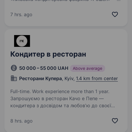
це сучасне виробництво орієнтоване
на виготовлення тортів, тістечок, кексів,
7 hrs. ago
мармеладу, пастили, зефіру, печива та вафель,
а також коробкових цукерок «Київ Вечірній»…
Кондитер в ресторан
50 000 – 55 000 UAH
Above average
Ресторани Купера
, Kyiv,
1.4 km from center
Full-time. Work experience more than 1 year.
Запрошуємо в ресторан Качо е Пепе —
кондитера з досвідом та любовʼю до своєї
справи. Обов’язки: Приготування
та оформлення кондитерських виробів
8 hrs. ago
Виконання замовлень з дотриманням