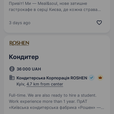
Привіт! Ми — Meal&soul, нове затишне
гастрокафе в серці Києва, де кожна страва
створюється з любов’ю та душею. Якщо
ти захоплюєшся кулінарією, любиш творити і
3 days ago
хочеш працювати в дружній команді,
ми будемо раді бачити…
Кондитер
36 000 UAH
Кондитерська Корпорація ROSHEN
Kyiv,
4.7 km from center
Full-time. We are also ready to hire a student.
Work experience more than 1 year. ПрАТ
«Київська кондитерська фабрика «Рошен» —
це сучасне виробництво орієнтоване