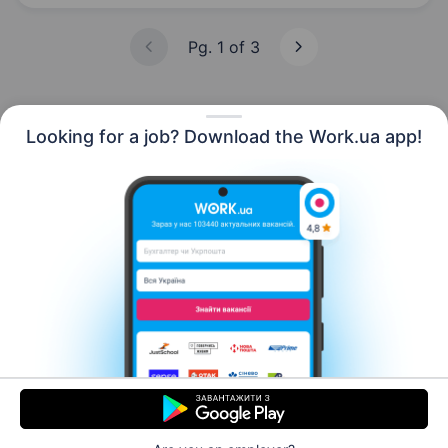
орієнтоване на виготовлення тортів, тістечок,
кексів, мармеладу, пастили,…
Pg. 1 of 3
Looking for a job? Download the Work.ua app!
English
Resources
Contact us
About us
Сareer
Work.ua news
Help
Terms of use
For employers