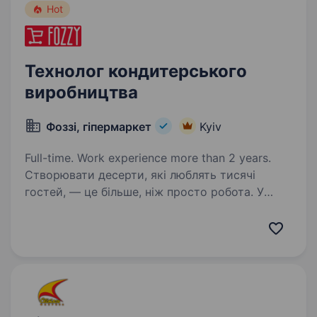
Hot
Технолог кондитерського
виробництва
Фоззі, гіпермаркет
Kyiv
Full-time. Work experience more than 2 years.
Створювати десерти, які люблять тисячі
гостей, — це більше, ніж просто робота. У
FOZZY ми постійно розвиваємо власне
виробництво, експериментуємо зі смаками
та вдосконалюємо асортимент. Зараз
шукаємо Технолога кондитерського…