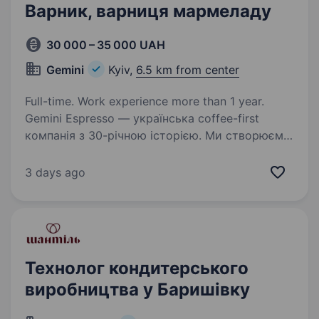
Варник, варниця мармеладу
30 000 – 35 000 UAH
Gemini
Kyiv,
6.5 km from center
Full-time. Work experience more than 1 year.
Gemini Espresso — українська coffee-first
компанія з 30-річною історією. Ми створюємо
каву, чай та мармелад, розвиваючи культуру
якісного продукту в Україні. Забезпечуємо
3 days ago
бізнес професійним обладнанням, сервісом…
Технолог кондитерського
виробництва у Баришівку