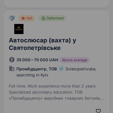
ви креативні, маєте досвід у розробці
рекламних…
Hot
Deferment
Автослюсар (вахта) у
Святопетрівське
35 000 – 70 000 UAH
Above average
Промбудцентр, ТОВ
Sviatopetrivske,
searching in Kyiv
Full-time. Work experience more than 2 years.
Specialized secondary education. ТОВ
«Промбудцентр» виробник товарних бетонів,
розчинів і виробів з бетону запрошує
на постійну роботу автослюсаря на вахтовий