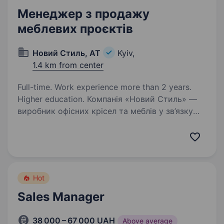
Менеджер з продажу
меблевих проєктів
Новий Стиль, АТ
Kyiv,
1.4 km from center
Full-time. Work experience more than 2 years.
Higher education. Компанія «Новий Стиль» —
виробник офісних крісел та меблів у зв’язку
з розширенням штату запрошує на роботу
менеджера з продажу меблевих проєктів.
Основні обов’язки: Пошук та залучення нових
клієнтів Відновлення…
Hot
Sales Manager
38 000 – 67 000 UAH
Above average