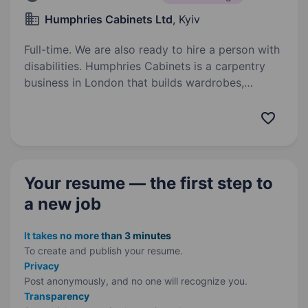
Humphries Cabinets Ltd
, Kyiv
Full-time. We are also ready to hire a person with
disabilities. Humphries Cabinets is a carpentry
business in London that builds wardrobes,
cupboards, and shelves in people’s houses.
Instagram: humphries.cabinets We are looking for
a confident communicator with strong sales…
Your resume — the first step
to
a new job
It takes no more than 3 minutes
To create and publish your
resume.
Privacy
Post anonymously, and no one will recognize you.
Transparency