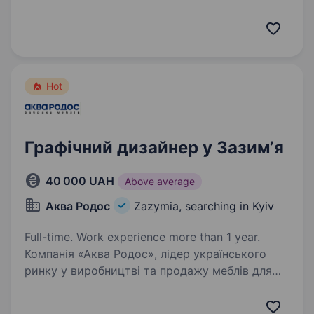
потрібен монтажник-складальник алюмінієвих
конструкцій (вікна, двері, офісні та скляні
перегородки). Ми шукаємо…
Hot
Графічний дизайнер у Зазимʼя
40 000 UAH
Above average
Аква Родос
Zazymia, searching in Kyiv
Full-time. Work experience more than 1 year.
Компанія «Аква Родос», лідер українського
ринку у виробництві та продажу меблів для
ванних кімнат та корпусних меблів, запрошує
в команду Графічного дизайнера Якщо