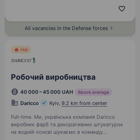
спеціалістів в батальйон. Вимоги: вік від 18
до 50 років; готовність працювати в зоні
активних бойових…
All vacancies in the Defense
forces
Hot
Робочий виробництва
40 000 – 45 000 UAH
Above average
Daricco
Kyiv,
9.2 km from center
Full-time. Ми, українська компанія Daricco
виробник фарб та декоративних штукатурок
на водній основі шукаємо в команду
відповідального та міцного тілом і духом