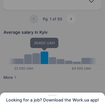
бетону побудовано безліч будівель та споруд
в Києві та Київській…
Pg. 1 of 50
Average salary
in Kyiv
36400 UAH
22 000 UAH
64 000 UAH
More
Looking for a job? Download the Work.ua app!