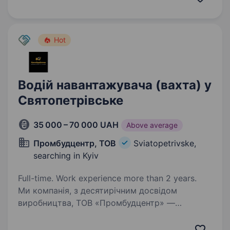
напівпричепа перевезення: щебінь, пісок.
вахтовим методом. Адреса: Київська обл., с.
Святопетрівське…
Hot
Водій навантажувача (вахта) у
Святопетрівське
35 000 – 70 000 UAH
Above average
Промбудцентр, ТОВ
Sviatopetrivske,
searching in Kyiv
Full-time. Work experience more than 2 years.
Ми компанія, з десятирічним досвідом
виробництва, ТОВ «Промбудцентр» —
провідний виробник бетону і сумішей в Києві
та Київській області. За цей час з нашого