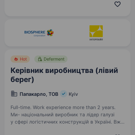
часто саме дизайнер стає людиною, яка
допомагає цій мрії здійснитися…
Hot
Deferment
Керівник виробництва (лівий
берег)
Папакарло, ТОВ
Kyiv
Full-time. Work experience more than 2 years.
Ми- національний виробник та лідер галузі
у сфері логістичних конструкцій в Україні. Вже
понад 10 років ми забезпечуємо найбільші