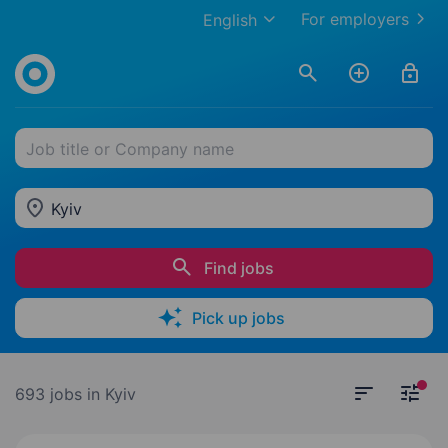
For employers
English
Job title or Company name
Kyiv
Find jobs
Pick up jobs
693 jobs
in Kyiv