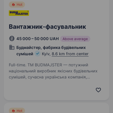
Hot
Вантажник-фасувальник
45 000 – 50 000 UAH
Above average
Будмайстер, фабрика будівельних
сумішей
Kyiv,
8.6 km from center
Full-time. ТМ BUDMAJSTER — потужний
національний виробник якісних будівельних
сумішей, сучасна українська компанія,
в зв’язку з розширенням виробництва
запрошує до роботи відповідальних
та працьовитих співробітників. Відкриті…
Hot