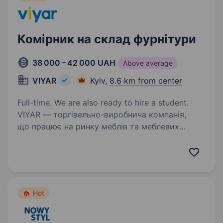
Комірник на склад фурнітури
38 000 – 42 000 UAH
Above average
VIYAR
Kyiv,
8.6 km from center
Full-time. We are also ready to hire a student.
VIYAR — торгівельно-виробнича компанія,
що працює на ринку меблів та меблевих
комплектуючих з 2002 року та створює
якісний український продукт. Наша команда
в зв’язку з розширенням запрошує на роботу
Комірника на склад…
Hot