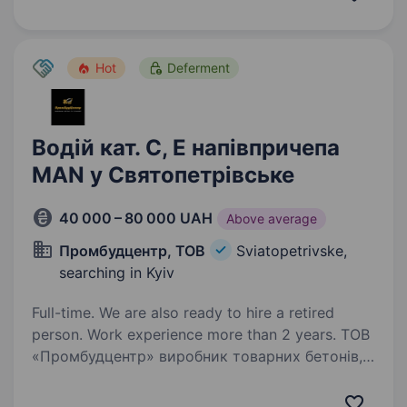
метод роботи (Київська обл., с.
Святопетрівське) Вимоги: досвід роботи
за фахом не менше…
Hot
Deferment
Водій кат. С, Е напівпричепа
MAN у Святопетрівське
40 000 – 80 000 UAH
Above average
Промбудцентр, ТОВ
Sviatopetrivske,
searching in Kyiv
Full-time. We are also ready to hire a retired
person. Work experience more than 2 years. ТОВ
«Промбудцентр» виробник товарних бетонів,
запрошує на постійну роботу водія категорії
«С, Е» на тягачі MAN, SCANIA, DAF