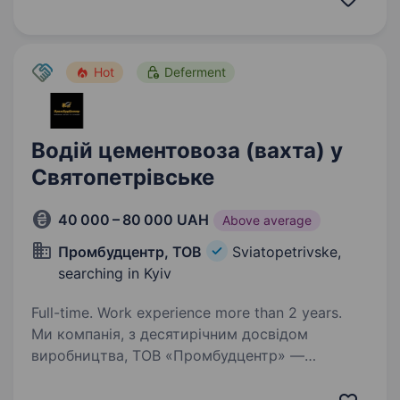
бетону побудовано безліч будівель та споруд
в Києві та Київській…
Hot
Deferment
Водій цементовоза (вахта) у
Святопетрівське
40 000 – 80 000 UAH
Above average
Промбудцентр, ТОВ
Sviatopetrivske,
searching in Kyiv
Full-time. Work experience more than 2 years.
Ми компанія, з десятирічним досвідом
виробництва, ТОВ «Промбудцентр» —
провідний виробник бетону і сумішей в Києві
та Київській області. За цей час з нашого