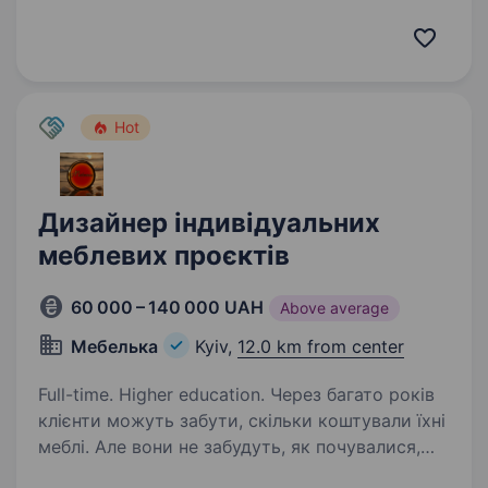
комплектуючих вже понад 24 роки
та створює якісний український продукт.
https://www.facebook.com/viyar.robota/videos/1
450662315087547/…
Hot
Дизайнер індивідуальних
меблевих проєктів
60 000 – 140 000 UAH
Above average
Мебелька
Kyiv,
12.0 km from center
Full-time. Higher education. Через багато років
клієнти можуть забути, скільки коштували їхні
меблі. Але вони не забудуть, як почувалися,
коли вперше побачили дім своєї мрії. І дуже