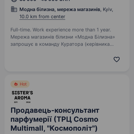
Модна білизна, мережа магазинів
, Kyiv,
10.0 km from center
Full-time. Work experience more than 1 year.
Мережа магазинів білизни «Модна Білизна»
запрошує в команду Куратора (керівника
групи магазинів) — управлінця, який вміє
працювати з цифрами, персоналом і
результатом. На зараз маємо: 14 років
успішної роботи, 31…
Hot
Продавець-консультант
парфумерії (ТРЦ Cosmo
Multimall, "Космополіт")