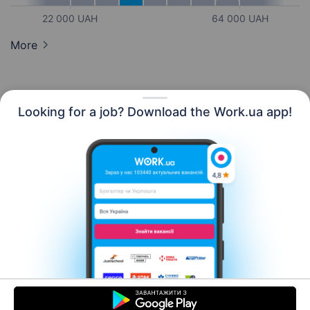
22 000 UAH
64 000 UAH
More
Looking for a job? Download the Work.ua app!
English
Resources
Contact us
About us
Сareer
Work.ua news
Help
Terms of use
For employers