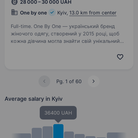
28 000 – 30 000 UAH
One by one
Kyiv,
13.0 km from center
Full-time. One By One — український бренд
жіночого одягу, створений у 2015 році, щоб
кожна дівчина могла знайти свій унікальний
стиль та відчути впевненість у собі.
Ми розширюємося, оновлюємо колекції
щотижня, адаптуємось…
Pg. 1 of 60
Average salary
in Kyiv
36400 UAH