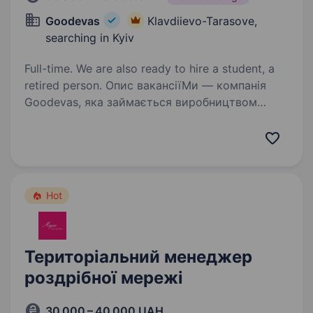
Goodevas
Klavdiievo-Tarasove,
searching in Kyiv
Full-time. We are also ready to hire a student, a
retired person. Опис вакансіїМи — компанія
Goodevas, яка займається виробництвом
дитячих товарів з натурального дерева. Наша
продукція продається у багатьох країнах
світу. У зв’язку з розширенням запрошуємо
до команди шліфувальників…
Hot
Територіальний менеджер
роздрібної мережі
30 000 – 40 000 UAH