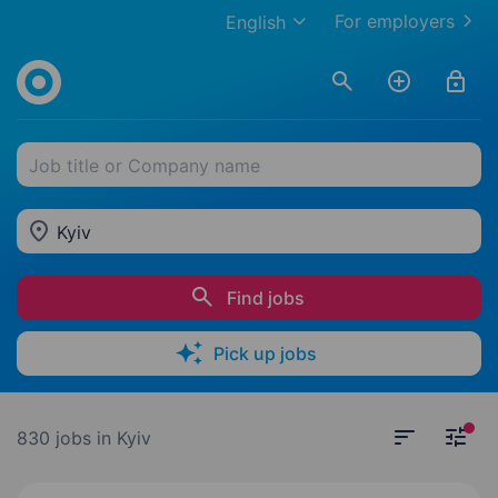
For employers
English
Job title or Company name
Kyiv
Find jobs
Pick up jobs
830 jobs
in Kyiv