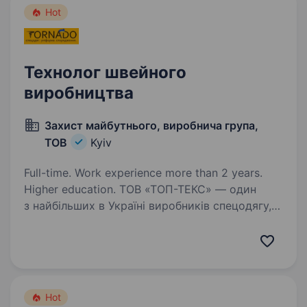
Hot
Технолог швейного
виробництва
Захист майбутнього, виробнича група,
ТОВ
Kyiv
Full-time. Work experience more than 2 years.
Higher education. ТОВ «ТОП-ТЕКС» — один
з найбільших в Україні виробників спецодягу,
військового одягу та бойових комплектів
(сумки, підсумки, рюкзаки) запрошує
на роботу технолога швейного виробництва.
наш сайт: http://tornado.kiev.ua/…
Hot