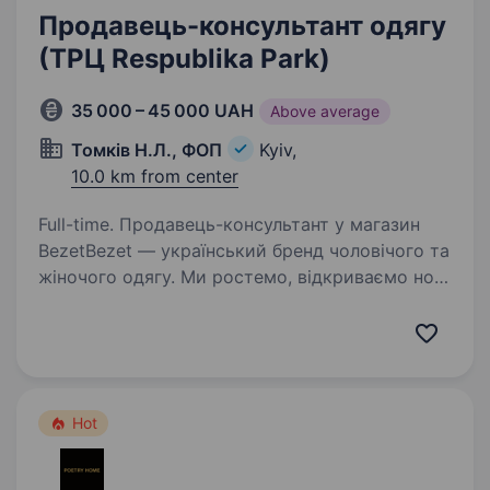
Продавець-консультант одягу
(ТРЦ Respublika Park)
35 000 – 45 000 UAH
Above average
Томків Н.Л., ФОП
Kyiv,
10.0 km from center
Full-time. Продавець-консультант у магазин
BezetBezet — український бренд чоловічого та
жіночого одягу. Ми ростемо, відкриваємо нові
магазини та шукаємо у команду продавця-
консультанта, який любить спілкування
з людьми та хоче…
Hot