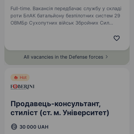
Full-time. Вакансія передбачає службу у складі
роти БпАК батальйону безпілотних систем 29
ОВМБр Сухопутних військ Збройних Сил
України. Новостворений підрозділ безпілотних
систем шукає кандидатів на посаду оператора
БПЛА.…
All vacancies in the Defense
forces
Hot
Продавець-консультант,
стиліст (ст. м. Університет)
30 000 UAH