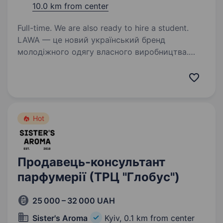
10.0 km from center
Full-time. We are also ready to hire a student.
LAWA — це новий український бренд
молодіжного одягу власного виробництва.
Ми створюємо одяг для тих, хто любить бути
собою, знаходити свій стиль та не боїться
проявляти індивідуальність. Зараз ми
відкриваємо наш…
Hot
Продавець-консультант
парфумерії (ТРЦ "Глобус")
25 000 – 32 000 UAH
Sister's Aroma
Kyiv,
0.1 km from center