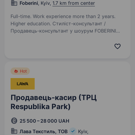
Foberini
, Kyiv,
1.7 km from center
Full-time. Work experience more than 2 years.
Higher education. Стиліст-консультант /
Продавець-консультант у шоурум FOBERINI
Любиш моду, стиль та спілкування з людьми?
Хочеш працювати не просто в магазині,
а в українському fashion-бренді, який створює
дизайнерський одяг та сучасні…
Hot
Продавець-касир (ТРЦ
Respublika Park)
25 500 – 28 000 UAH
Лава Текстиль, ТОВ
Kyiv,