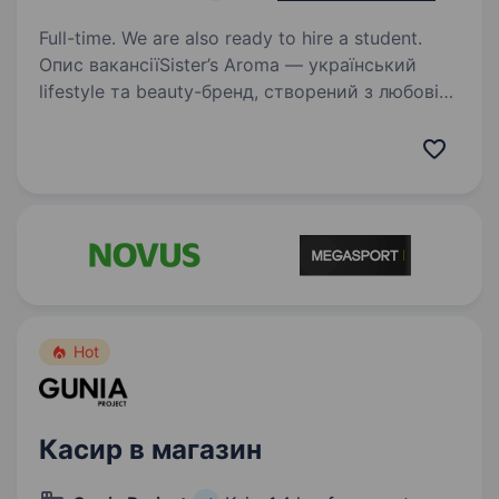
Full-time. We are also ready to hire a student.
Опис вакансіїSister’s Aroma — український
lifestyle та beauty-бренд, створений з любові
до себе, впевненості та краси в кожній деталі.
Ми транслюємо сучасні цінності, надихаємо
жінок і створюємо технологічні продукти,…
Hot
Касир в магазин