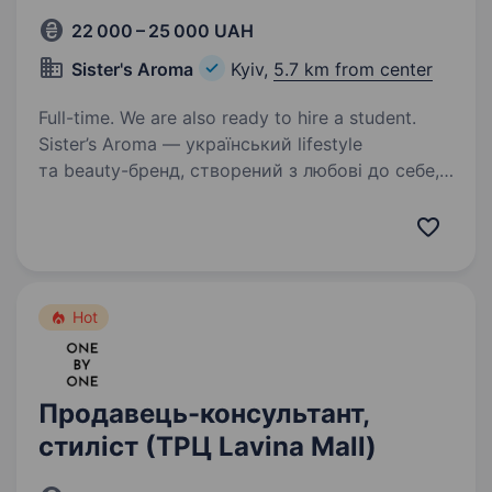
22 000 – 25 000 UAH
Sister's Aroma
Kyiv,
5.7 km from center
Full-time. We are also ready to hire a student.
Sister’s Aroma — український lifestyle
та beauty-бренд, створений з любові до себе,
впевненості та краси в кожній деталі.
Ми транслюємо сучасні цінності, надихаємо
жінок і створюємо технологічні продукти, які
вже…
Hot
Продавець-консультант,
стиліст (ТРЦ Lavina Mall)