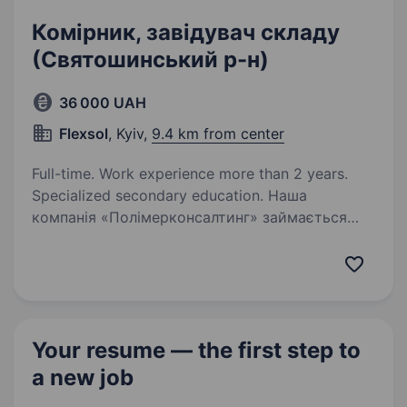
Комірник, завідувач складу
(Святошинський р-н)
36 000 UAH
Flexsol
, Kyiv,
9.4 km from center
Full-time. Work experience more than 2 years.
Specialized secondary education. Наша
компанія «Полімерконсалтинг» займається
імпортом та оптовою торгівлею технічним
текстильом. Докладніше про нас можете
дізнатися на нашому сайті
https://polymerconsulting.com.ua/ Шукаємо
в наш колектив відповідального…
Your resume — the first step
to
a new job