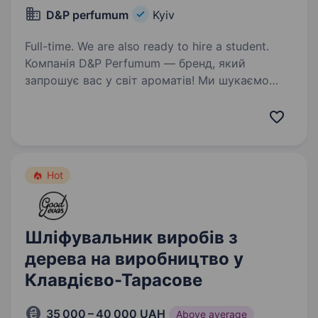
D&Р perfumum
Kyiv
Full-time. We are also ready to hire a student.
Компанія D&P Perfumum — бренд, який
запрошує вас у світ ароматів! Ми шукаємо
продавця-консультанта з подальшим
кар'єрним ростом! Не маєш досвіду?
— Ми навчимо! Головне — бажання
розвиватися і любити людей. Твої…
Hot
Шліфувальник виробів з
дерева на виробництво у
Клавдієво-Тарасове
35 000 – 40 000 UAH
Above average