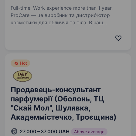
Full-time. Work experience more than 1 year.
ProCare — це виробник та дистриб’ютор
косметики для обличчя та тіла. В наш
портфель входять 12 власних брендів та сотні
брендів private label. Ми створюємо
високоякісну косметику, яка є ефективною,
дієвою та відповідає…
Hot
Продавець-консультант
парфумерії (Оболонь, ТЦ
"Скай Мол", Шулявка,
Академмістечко, Троєщина)
27 000 – 37 000 UAH
Above average