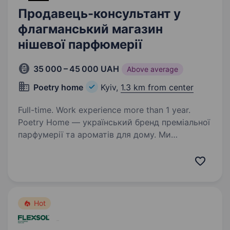
Продавець-консультант у
флагманський магазин
нішевої парфюмерії
35 000 – 45 000 UAH
Above average
Poetry home
Kyiv,
1.3 km from center
Full-time. Work experience more than 1 year.
Poetry Home — український бренд преміальної
парфумерії та ароматів для дому. Ми
відкриваємо новий флагманський магазин
у самому серці Києва — простір, де аромати,
дизайн та сервіс створюють особливу
атмосферу для…
Hot