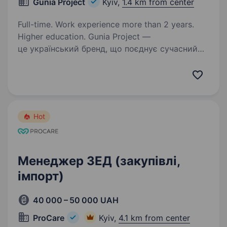
Gunia Project
Kyiv,
1.4 km from center
Full-time. Work experience more than 2 years.
Higher education. Gunia Project —
це український бренд, що поєднує сучасний
дизайн і глибоку повагу до традицій.
Ми створюємо вироби з душею, натхнені
культурною спадщиною України. Якщо тобі
близьке поєднання естетики, ручної праці…
Hot
Менеджер ЗЕД (закупівлі,
імпорт)
40 000 – 50 000 UAH
ProCare
Kyiv,
4.1 km from center