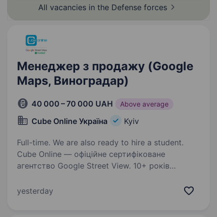
All vacancies in the Defense
forces
Менеджер з продажу (Google
Maps, Виноградар)
40 000 – 70 000 UAH
Above average
Cube Online Україна
Kyiv
Full-time. We are also ready to hire a student.
Cube Online — офіційне сертифіковане
агентство Google Street View. 10+ років
досвіду в digital-позиціонуванні бізнесів
по всьому світу. Сотні нових клієнтів
yesterday
щомісяця, десятки тисяч партнерів, співпраця
з Google…