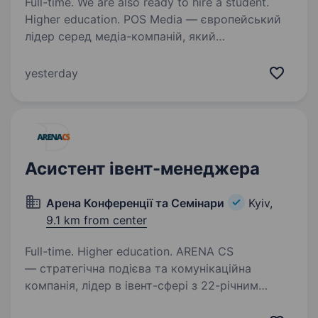
Full-time. We are also ready to hire a student.
Higher education. POS Media — європейський
лідер серед медіа-компаній, який
спеціалізується на створенні та реалізації
рекламних рішень для просування продуктів
yesterday
та послуг у місцях продажу. Ми допомагаємо
брендам впливати на вибір…
Асистент івент-менеджера
Арена Конференції та Семінари
Kyiv,
9.1 km from center
Full-time. Higher education. ARENA CS
— стратегічна подієва та комунікаційна
компанія, лідер в івент-сфері з 22-річним
досвідом. Ми створюємо бізнес-, ділові,