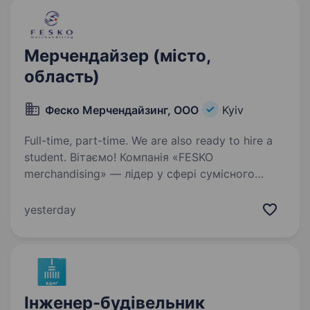
Мерчендайзер (місто,
область)
Феско Мерчендайзинг, ООО
Kyiv
Full-time, part-time. We are also ready to hire a
student. Вітаємо! Компанія «FESKO
merchandising» — лідер у сфері сумісного
мерчендайзингу в Україні з 2008 року.
Ми стабільно працюємо на ринку більше 17
yesterday
років та успішно співпрацюємо з найбільшими
виробниками та постачальниками…
Інженер-будівельник