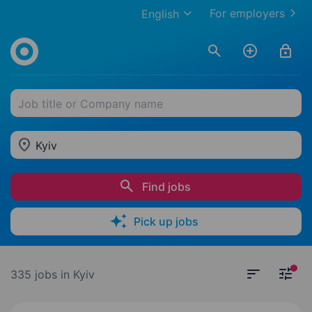
For employers
English
Job title or Company name
Kyiv
Find jobs
Pick up jobs
335 jobs
in Kyiv