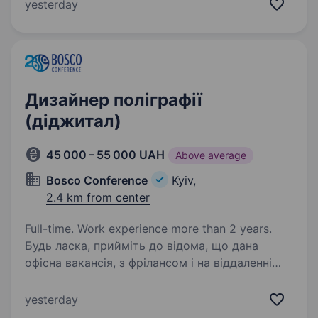
навчальні та корпоративні події в Україні
yesterday
та за кордоном. Працюємо з бізнесом, NGO…
Дизайнер поліграфії
(діджитал)
45 000 – 55 000 UAH
Above average
Bosco Conference
Kyiv,
2.4 km from center
Full-time. Work experience more than 2 years.
Будь ласка, прийміть до відома, що дана
офісна вакансія, з фрілансом і на віддаленні
ми не співпрацюємо! Ми, компанія з 20-річною
історією успіху в організації міжнародних
yesterday
бізнес-конференцій, запрошуємо у команду…