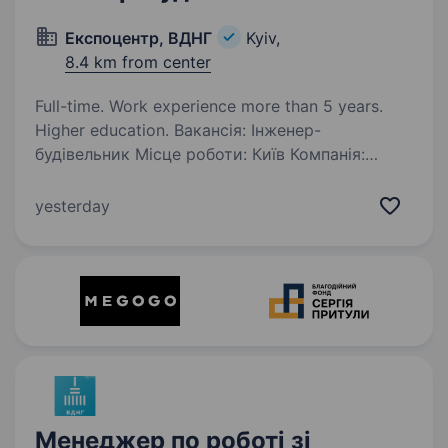
Експоцентр, ВДНГ
Kyiv,
8.4 km from center
Full-time. Work experience more than 5 years.
Higher education. Вакансія: Інженер-
будівельник Місце роботи: Київ Компанія:
Експоцентр, ВДНГ Вимоги: Вища освіта
в галузі будівництва Досвід роботи
yesterday
у будівництві на аналогічній посаді; Знання
будівельних технологій та процесів;…
Менеджер по роботі зі