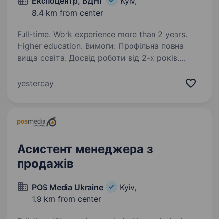
Експоцентр, ВДНГ
Kyiv,
8.4 km from center
Full-time. Work experience more than 2 years.
Higher education. Вимоги: Профільна повна
вища освіта. Досвід роботи від 2-х років.
Комунікабельність. Відповідальність. Умови
роботи: 5-ти денний робочий тиждень. Графік
yesterday
роботи з 9.00 до 18.00. Соціальні гарантії…
Асистент менеджера з
продажів
POS Media Ukraine
Kyiv,
1.9 km from center