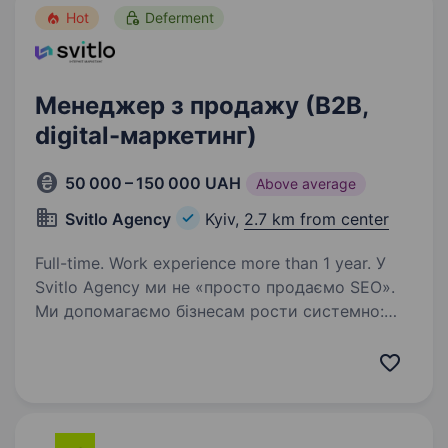
Hot
Deferment
Менеджер з продажу (В2В,
digital-маркетинг)
50 000 – 150 000 UAH
Above average
Svitlo Agency
Kyiv,
2.7 km from center
Full-time. Work experience more than 1 year. У
Svitlo Agency ми не «просто продаємо SEO».
Ми допомагаємо бізнесам рости системно:
виходити в топ, масштабувати продажі
й будувати сильну присутність онлайн.
Працюємо з підприємцями та компаніями, для
яких результат…