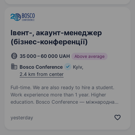
Івент-, акаунт-менеджер
(бізнес-конференції)
35 000 – 60 000 UAH
Above average
Bosco Conference
Kyiv,
2.4 km from center
Full-time. We are also ready to hire a student.
Work experience more than 1 year. Higher
education. Bosco Conference — міжнародна
компанія з успішним, більш ніж 20-річним
досвідом, у організації міжнародних
yesterday
конференцій для середнього та великого
бізнесу по всьому світу. Мета нашого