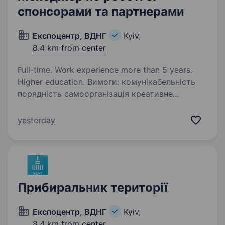
спонсорами та партнерами
Експоцентр, ВДНГ
Kyiv,
8.4 km from center
Full-time. Work experience more than 5 years.
Higher education. Вимоги: комунікабельність
порядність самоорганізація креативне
мислення доcвід роботи у івент- маркетингу
та кліент сервісі навики та вміння робити
yesterday
якісті презентації вміння працювати
з документами…
Прибиральник території
Експоцентр, ВДНГ
Kyiv,
8.4 km from center