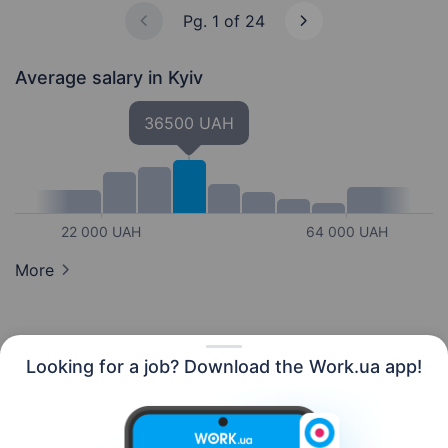
бізнесу — створення цікавих…
Pg. 1 of 24
Average salary
in Kyiv
36500 UAH
22 000 UAH
64 000 UAH
More
Looking for a job? Download the Work.ua app!
English