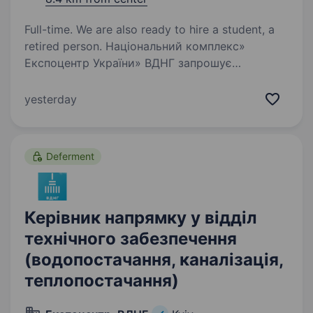
Full-time. We are also ready to hire a student, a
retired person. Національний комплекс»
Експоцентр України» ВДНГ запрошує
приєднатися до дружньої команди на посаду
прибиральника території. Що входить у твої
yesterday
обов’язки: Турбота про чистоту та порядок
на території ВДНГ. Прибирання…
Deferment
Керівник напрямку у відділ
технічного забезпечення
(водопостачання, каналізація,
теплопостачання)