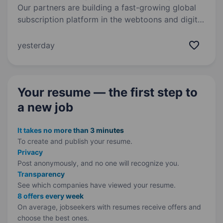
Our partners are building a fast-growing global
subscription platform in the webtoons and digital
comics niche, focused primarily on the US
market. The product is actively scaling its user
yesterday
base and investing heavily…
Your resume — the first step
to
a new job
It takes no more than 3 minutes
To create and publish your
resume.
Privacy
Post anonymously, and no one will recognize you.
Transparency
See which companies have viewed your resume.
8 offers every week
On average, jobseekers with resumes receive offers and
choose the best ones.