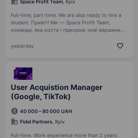
Space Profit Team
, Kyiv
Full-time, part-time. We are also ready to hire a
student. Привіт! Ми — Space Profit Team,
команда, яка росте і підкорює нові вершини
в digital, і щоб наші цифри завжди співали
в унісон, шукаємо Помічника фінансового
yesterday
менеджера. Якщо тобі подобається
впорядковувати хаос…
User Acquistion Manager
(Google, TikTok)
40 000 – 80 000 UAH
Fidel Partners
, Kyiv
Full-time. Work experience more than 2 years.