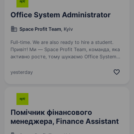
Office System Administrator
Space Profit Team
, Kyiv
Full-time. We are also ready to hire a student.
Привіт! Ми — Space Profit Team, команда, яка
активно росте, тому шукаємо Office System
Administrator — людину, яка допоможе
забезпечити стабільну роботу офісної
yesterday
інфраструктури та стане першою точкою
контакту для…
Помічник фінансового
менеджера, Finance Assistant