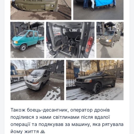
Також боець-десантник, оператор дронів
поділився з нами світлинами після вдалої
операції та подякував за машину, яка рятувала
йому життя 🙏