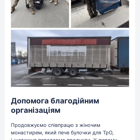
Допомога благодійним
організаціям
Продовжуємо співпрацю з жіночим
монастирем, який пече булочки для ТрО,
і щотижня передаємо продукти. У лютому