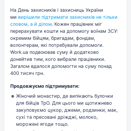
На День захисників і захисниць України
ми
вирішили підтримати захисників не тільки
словом, а й ділом
. Кожен працівник міг
перерахувати кошти на допомогу воїнам ЗСУ:
окремим бійцям, бригадам, фондам,
волонтерам, які потребували допомоги.
Work.ua подвоював суму й додатково
донейтив тим, кого вибрали працівники.
Загалом вдалося допомогти на суму понад
400 тисяч грн.
Продовжуємо підтримувати:
Жіночий монастир, де випікають булочки
для бійців ТрО. Для цього ми щотижнево
закуповуємо цукор, джеми, родзинки, мак,
сухі та пресовані дріжджі, молоко,
морожені ягоди тощо.