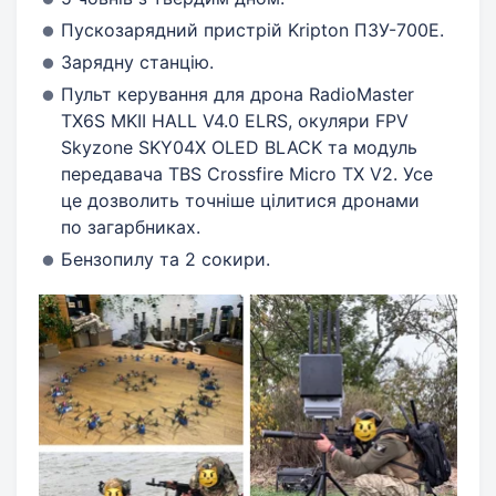
Пускозарядний пристрій Kripton ПЗУ-700Е.
Зарядну станцію.
Пульт керування для дрона RadioMaster
TX6S MKII HALL V4.0 ELRS, окуляри FPV
Skyzone SKY04X OLED BLACK та модуль
передавача TBS Crossfire Micro TX V2. Усе
це дозволить точніше цілитися дронами
по загарбниках.
Бензопилу та 2 сокири.