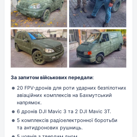
За запитом військових передали
:
20 FPV-дронів для роти ударних безпілотних
авіаційних комплексів на Бахмутський
напрямок.
6 дронів DJI Mavic 3 та 2 DJI Mavic 3T.
5 комплексів радіоелектронної боротьби
та антидронових рушниць.
5 човнів з твердим дном.