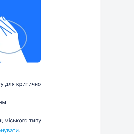
гу для критично
шим
 міського типу.
онувати
.