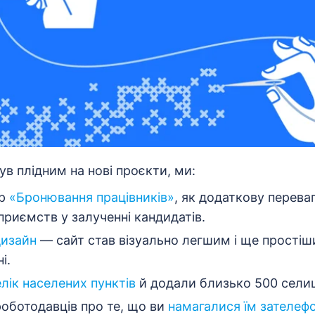
ув плідним на нові проєкти, ми:
тр
«Бронювання працівників»
, як додаткову перева
риємств у залученні кандидатів.
дизайн
— сайт став візуально легшим і ще прості
і.
лік населених пунктів
й додали близько 500 селищ
оботодавців про те, що ви
намагалися їм зателеф