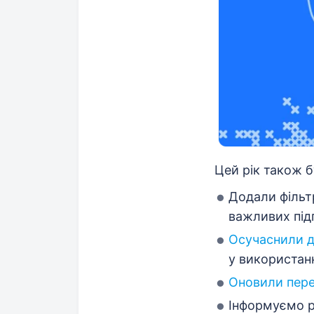
Цей рік також б
Додали філь
важливих підп
Осучаснили 
у використанн
Оновили пере
Інформуємо р