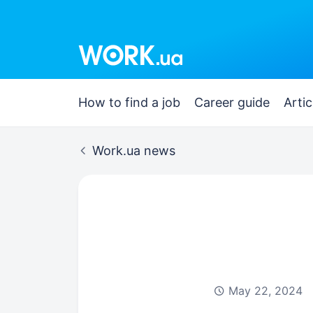
Work.ua
How to find a job
Career guide
Artic
Work.ua news
May 22, 2024