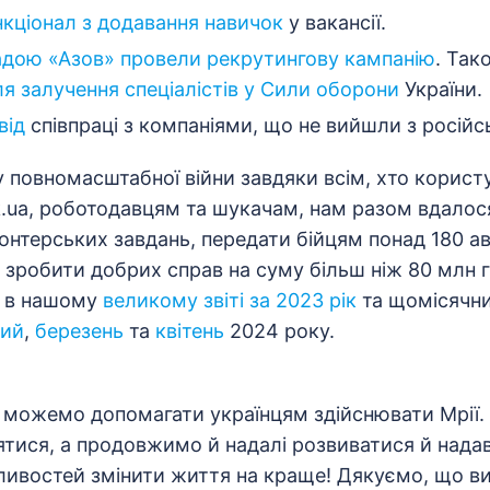
кціонал з додавання навичок
у вакансії.
адою «Азов» провели рекрутингову кампанію
. Так
я залучення спеціалістів у Сили оборони
України.
від
співпраці з компаніями, що не вийшли з російс
 повномасштабної війни завдяки всім, хто корист
.ua, роботодавцям та шукачам, нам разом вдалос
онтерських завдань, передати бійцям понад 180 авт
зробити добрих справ на суму більш ніж 80 млн г
я в нашому
великому звіті за 2023 рік
та щомісячни
тий
,
березень
та
квітень
2024 року.
 можемо допомагати українцям здійснювати Мрії. 
ятися, а продовжимо й надалі розвиватися й нада
ивостей змінити життя на краще! Дякуємо, що ви