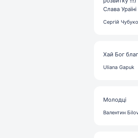
розвитку !!!)
Слава Ураїні
Сергій Чубук
Хай Бог благ
Uliana Gapuk
Молодці
Валентин Бilo