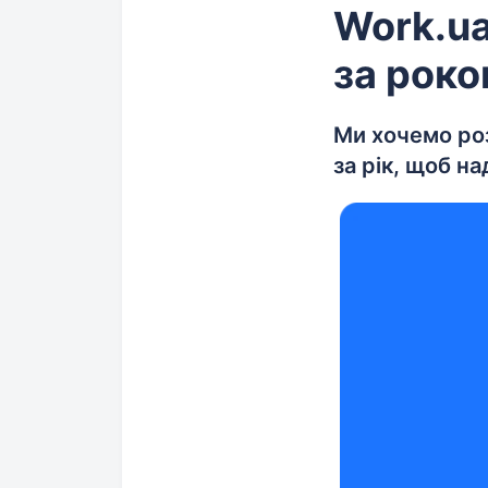
Work.ua
за роко
Ми хочемо роз
за рік, щоб н