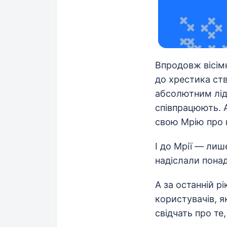
Впродовж вісім
до хрестика ств
абсолютним ліде
співпрацюють. А
свою Мрію про 
І до Мрії — лише
надіслали понад
А за останній р
користувачів, я
свідчать про те