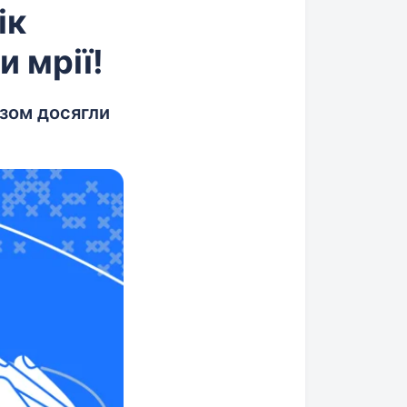
ік
 мрії!
азом досягли