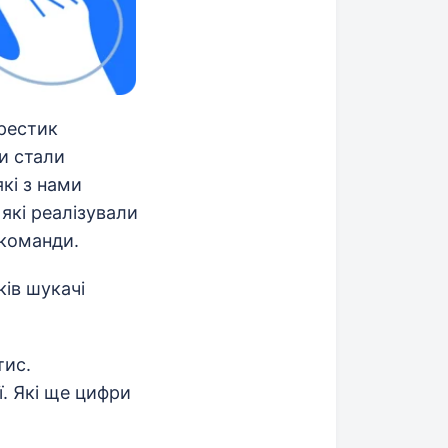
хрестик
и стали
кі з нами
які реалізували
 команди.
ків шукачі
тис.
ї. Які ще цифри