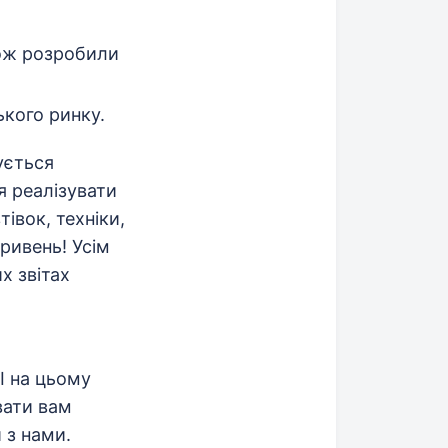
ож розробили
ького ринку.
ується
я реалізувати
івок, техніки,
ривень! Усім
х звітах
І на цьому
вати вам
 з нами.