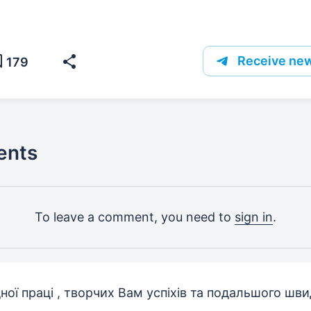
Receive new
179
ents
To leave a comment, you need to
sign in
.
ідної праці , творчих Вам успіхів та подальшого шв