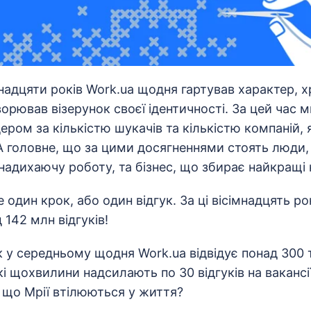
надцяти років Work.ua щодня гартував характер, 
орював візерунок своєї ідентичності. За цей час м
ром за кількістю шукачів та кількістю компаній, я
 головне, що за цими досягненнями стоять люди, 
надихаючу роботу, та бізнес, що збирає найкращі
 один крок, або один відгук. За ці вісімнадцять ро
 142 млн відгуків!
ік у середньому щодня Work.ua відвідує понад 300 
кі щохвилини надсилають по 30 відгуків на вакансі
, що Мрії втілюються у життя?