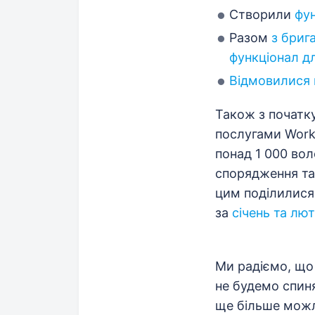
Створили
фун
Разом
з бриг
функціонал дл
Відмовилися 
Також з початку
послугами Work
понад 1 000 вол
спорядження та 
цим поділилис
за
січень та лю
Ми радіємо, що
не будемо спин
ще більше можл