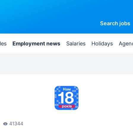
Search
jobs
les
Employment news
Salaries
Holidays
Agen
41344