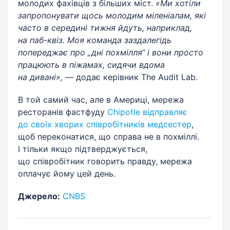
молодих фахівців з більших міст.
«Ми хотіли
запропонувати щось молодим міленіалам, які
часто в середині тижня йдуть, наприклад,
на паб-квіз. Моя команда заздалегідь
попереджає про „дні похмілля“ і вони просто
працюють в піжамах, сидячи вдома
на дивані»,
— додає керівник The Audit Lab.
В той самий час, але в Америці, мережа
ресторанів фастфуду
Chipotle відправляє
до своїх хворих співробітникiв медсестер
,
щоб переконатися, що справа не в похміллі.
І тільки якщо підтверджується,
що співробітник говорить правду, мережа
оплачує йому цей день.
Джерело:
СNВS