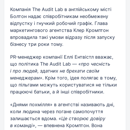
Компанія The Audit Lab в англійському місті
Болтон надає співробітникам необмежену
відпустку і гнучкий робочий графік. Глава
маркетингового агентства Клер Кромптон
впровадила такі умови відразу після запуску
бізнесу три роки тому.
PR-менеджер компанії Еллі Ентвістл вважає,
що політика The Audit Lab —
«про чесність
і про людей, здатних не брехати своїм
менеджерам»
. Крім того, ідея полягає в тому,
що пільгами можуть користуватися не тільки
працюючі батьки, а й інші співробітники.
«Днями похмілля» в агентстві називають дні,
коли людина через погане самопочуття
залишається вдома.
«Це створює довіру
в команді»
, — впевнена Кромптон. Вона