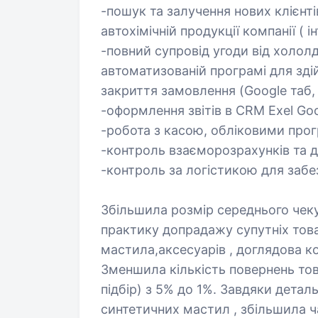
-пошук та залучення нових клієнті
автохімічній продукції компанії (
-повний супровід угоди від холол
автоматизованій програмі для здійс
закриття замовлення (Google таб,
-оформлення звітів в СRМ Exel Go
-робота з касою, обліковими прог
-контроль взаєморозрахунків та д
-контроль за логістикою для забе
Збільшила розмір середнього чеку
практику допрадажу супутніх това
мастила,аксесуарів , доглядова к
Зменшила кількість повернень то
підбір) з 5% до 1%. Завдяки детал
синтетичних мастил , збільшила ч