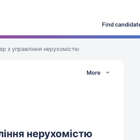
Find candidat
р з управління нерухомістю
More
ління нерухомістю