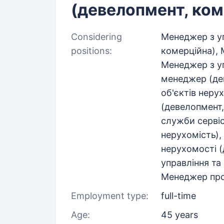
(девелопмент, ком
Considering
Менеджер з у
positions:
комерційна), 
Менеджер з уп
менеджер (де
об'єктів неру
(девелопмент
служби сервіс
нерухомість),
нерухомості (
управління та
Менеджер про
Employment type:
full-time
Age:
45 years