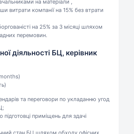
ачальниками на матеріали ,
вши витрати компанії на 15% без втрати
оргованісті на 25% за 3 місяці шляхом
ладних перемовин.
ої діяльності БЦ, керівник
 months)
ть)
ендарів та переговори по укладанню угод
Ц;
 підготовці приміщень для здачі
ічний стан БЦ шляхом обходу офісних