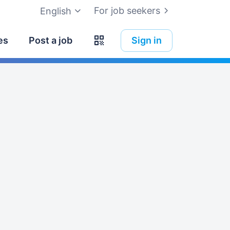
For job seekers
English
es
Post a job
Sign in