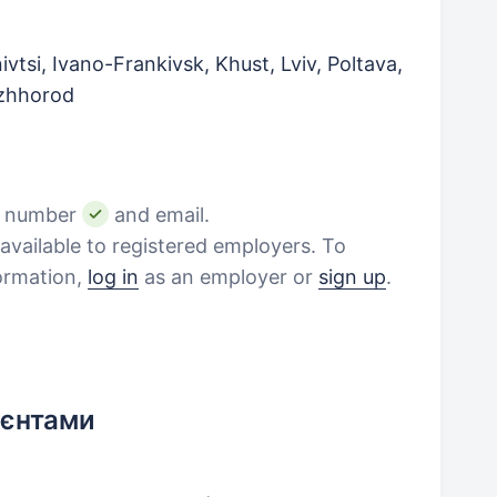
vtsi, Ivano-Frankivsk, Khust, Lviv, Poltava,
Uzhhorod
e number
and email.
vailable to registered employers. To
formation,
log in
as an employer or
sign up
.
ієнтами
)