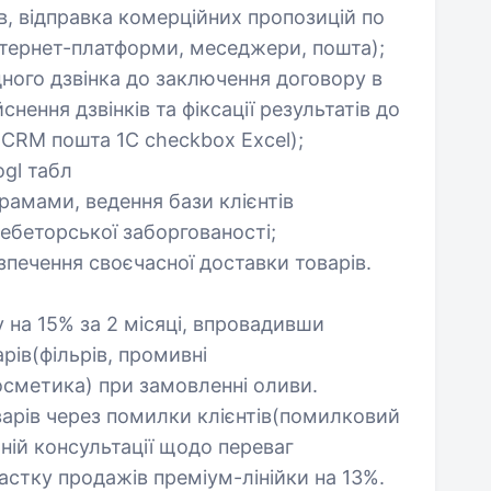
в, відправка комерційних пропозицій по
 інтернет-платформи, меседжери, пошта);
дного дзвінка до заключення договору в
нення дзвінків та фіксації результатів до
 CRM пошта 1C checkbox Excel);
ogl табл
рамами, ведення бази клієнтів
ебеторської заборгованості;
зпечення своєчасної доставки товарів.
 на 15% за 2 місяці, впровадивши
рів(фільрів, промивні
осметика) при замовленні оливи.
варів через помилки клієнтів(помилковий
ьній консультації щодо переваг
астку продажів преміум-лінійки на 13%.