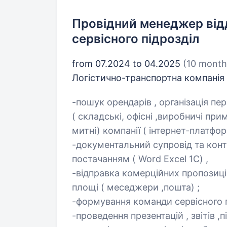
Провідний менеджер відд
сервісного підрозділ
from 07.2024 to 04.2025
(10 month
Логістично-транспортна компанія
-пошук орендарів , організація пе
( складські, офісні ,виробничі при
митні) компанії ( інтернет-платфо
-документальний супровід та кон
постачанням ( Word Excel 1C) ,
-відправка комерційних пропозицій
площі ( меседжери ,пошта) ;
-формування команди сервісного п
-проведення презентацій , звітів ,п