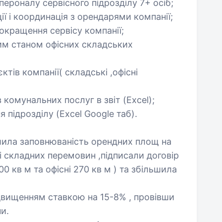
пероналу сервісного підрозділу 7+ осіб;
ії і координація з орендарями компанії;
окращення сервісу компанії;
ним станом офісних складських
ктів компанії( складські ,офісні
 комунальних послуг в звіт (Excel);
підрозділу (Exсel Google таб).
шила заповнюваність орендних площ на
ті складних перемовин ,підписали договір
0 кв м та офісні 270 кв м ) та збільшила
двищенням ставкою на 15-8% , провівши
и.