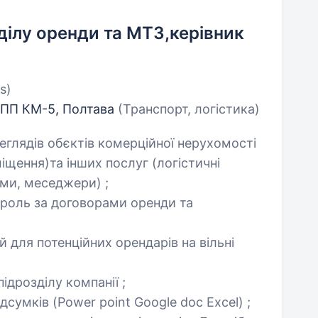
ілу оренди та МТЗ,керівник
s)
 ПП КМ-5, Полтава
(Транспорт, логістика)
реглядів обєктів комерційної нерухомості
міщення)та інших послуг (логістичні
рми, меседжери) ;
троль за договорами оренди та
 для потенційних орендарів на вільні
ідрозділу компанії ;
ідсумків (Power point Google doc Excel) ;