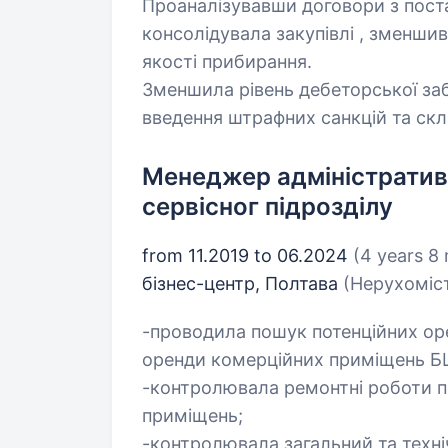
Проаналізувавши договори з пост
консолідувала закупівлі , зменши
якості прибирання.
Зменшила рівень дебеторської заб
введення штрафних санкцій та ск
Менеджер адміністративн
сервісног підрозділу
from 11.2019 to 06.2024
(4 years 8
бізнес-центр, Полтава
(Нерухоміс
-проводила пошук потенційних ор
оренди комерційних приміщень Б
-контролювала ремонтні роботи по
приміщень;
-контролювала загальний та техн