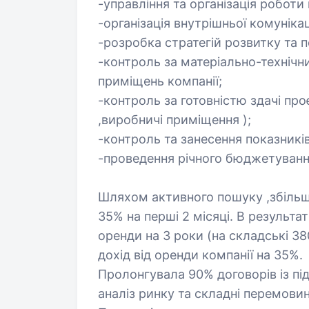
-управління та організація роботи 
-організація внутрішньої комунікац
-розробка стратегій розвитку та п
-контроль за матеріально-техніч
приміщень компанії;
-контроль за готовністю здачі проє
,виробничі приміщення );
-контроль та занесення показників
-проведення річного бюджетування 
Шляхом активного пошуку ,збіль
35% на перші 2 місяці. В результа
оренди на 3 роки (на складські 380
дохід від оренди компанії на 35%.
Пролонгувала 90% договорів із пі
аналіз ринку та складні перемовин