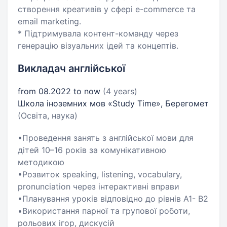
створення креативів у сфері e-commerce та
email marketing.
* Підтримувала контент-команду через
генерацію візуальних ідей та концептів.
Викладач англійської
from 08.2022 to now
(4 years)
Школа іноземних мов «Study Time», Берегомет
(Освіта, наука)
•Проведення занять з англійської мови для
дітей 10–16 років за комунікативною
методикою
•Розвиток speaking, listening, vocabulary,
pronunciation через інтерактивні вправи
•Планування уроків відповідно до рівнів A1- B2
•Використання парної та групової роботи,
рольових ігор, дискусій