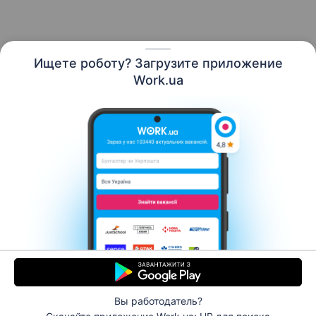
Ищете роботу? Загрузите приложение
Русский
Work.ua
Ресурсы
Контакты
О нас
Карьера
Новости Work.ua
Помощь
Условия использования
Работодателю
Вы работодатель?
© 2006–2026 Work.ua. Сервис поиска работы №1 в