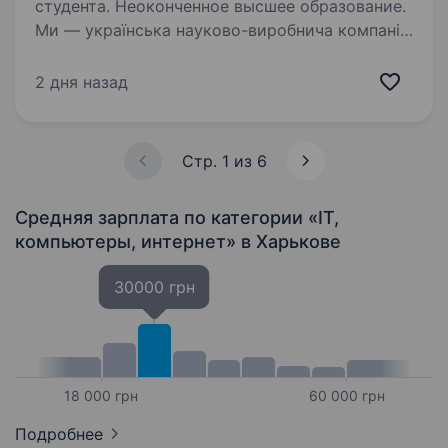
студента. Неоконченное высшее образование.
Ми — українська науково-виробнича компанія,
яка розробляє та тестує інноваційне технічне
обладнання. Спеціалізуємося на розробці
2 дня назад
програмно-апаратних комплексів у сфері
VR та проекційних технологій. Шукаємо
людину,…
Стр. 1 из 6
Средняя зарплата по категории «IT,
компьютеры, интернет»
в Харькове
30000 грн
18 000 грн
60 000 грн
Подробнее