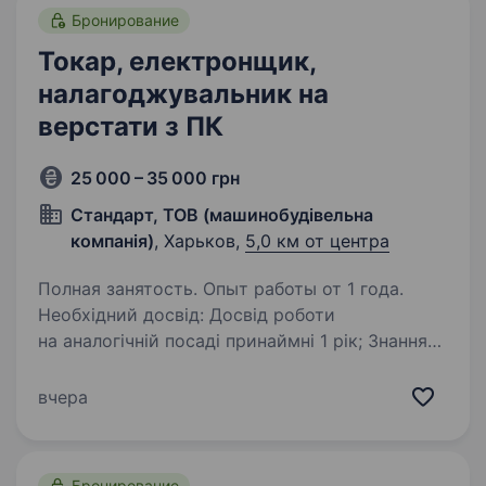
Бронирование
Токар, електронщик,
налагоджувальник на
верстати з ПК
25 000 – 35 000 грн
Стандарт, ТОВ (машинобудівельна
компанія)
, Харьков,
5,0 км от центра
Полная занятость. Опыт работы от 1 года.
Необхідний досвід: Досвід роботи
на аналогічній посаді принаймні 1 рік; Знання
технологій та методів шліфування металевих
виробів; Вміння працювати з різними типами
вчера
шліфувального обладнання; Уважність…
Бронирование