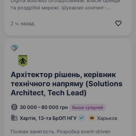
Digma Business Groupрозвиває власні бренди
та роздрібні мережі. Шукаємо контент-
менеджера, який допоможе підтримувати
соціальні мережі, сайт і digital-канали компанії
2 ч. назад
в актуальному стані. Це НЕ вакансія лише
для…
Архітектор рішень, керівник
технічного напряму (Solutions
Architect, Tech Lead)
30 000 – 80 000 грн
Выше средней
Хартія, 13-та БрОП НГУ
Харьков
Полная занятость. Розробка event-driven