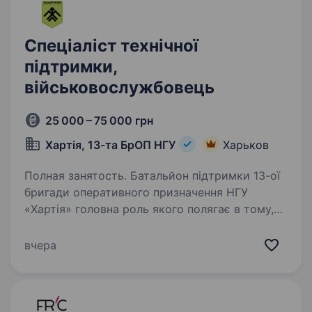
Спеціаліст технічної
підтримки,
військовослужбовець
25 000 – 75 000 грн
Хартія, 13-та БрОП НГУ
Харьков
Полная занятость. Батальйон підтримки 13-ої
бригади оперативного призначення НГУ
«Хартія» головна роль якого полягає в тому,
щоб підрозділи на передовій могли
безперервно вести бойові дії, маючи необхідні
вчера
ресурси, справну техніку…