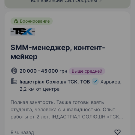
Все вакансии Сил
Обороны
Бронирование
SMM-менеджер, контент-
мейкер
20 000 – 45 000 грн
Выше средней
Індастріал Солюшн ТСК, ТОВ
Харьков,
2,2 км от центра
Полная занятость. Также готовы взять
студента, человека с инвалидностью. Опыт
работы от 2 лет. ІНДАСТРІАЛ СОЛЮШН «ТСК»
понад 17 років є надійним постачальником
промислового обладнання для підприємств
8 ч. назад