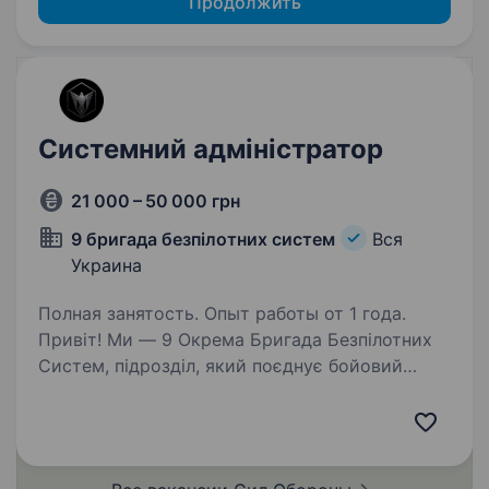
Продолжить
Системний адміністратор
21 000 – 50 000 грн
9 бригада безпілотних систем
Вся
Украина
Полная занятость. Опыт работы от 1 года.
Привіт! Ми — 9 Окрема Бригада Безпілотних
Систем, підрозділ, який поєднує бойовий
досвід із сучасними технологіями безпілотної
авіації. Наша місія — забезпечувати точну
розвідку та ефективні удари по ворогу,
використовуючи…