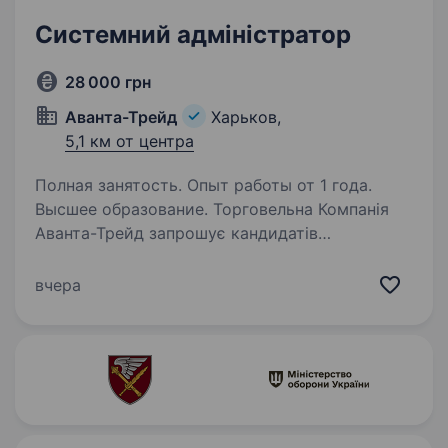
Системний адміністратор
28 000 грн
Аванта-Трейд
Харьков,
5,1 км от центра
Полная занятость. Опыт работы от 1 года.
Высшее образование. Торговельна Компанія
Аванта-Трейд запрошує кандидатів
на вакансію системного адміністратора в м.
Харків. Вимоги до посади: Технічна освіта
вчера
(вища). Досвід роботи системним
адміністратором від 1 року. Впевнені…