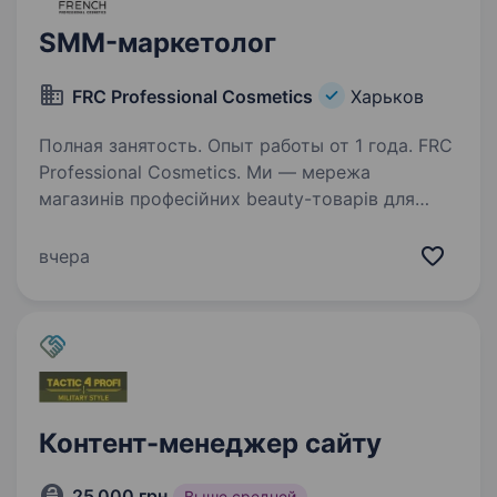
SMM-маркетолог
FRC Professional Cosmetics
Харьков
Полная занятость. Опыт работы от 1 года. FRC
Professional Cosmetics. Ми — мережа
магазинів професійних beauty-товарів для
майстрів та салонів, яка більше 15 років задає
стандарти в індустрії. Вимоги: Знання основ
вчера
SMM або digital-маркетингу та соціальних…
Контент-менеджер сайту
25 000 грн
Выше средней