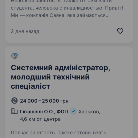
Неполная занятость. Также готовы взять
студента, человека с инвалидностью. Привіт!
Ми — компанія Саяна, яка займається
відшивом і продажем одягу. Наша команда
шукає контент-менеджера для заповнення
2 дня назад
карток товару на сайті. Якщо ти уважна
до деталей, любиш порядок і хочеш
працювати у зручному…
Системний адміністратор,
молодший технічний
спеціаліст
24 000 – 25 000 грн
Гігіашвілі О.О., ФОП
Харьков,
4,6 км от центра
Полная занятость. Также готовы взять