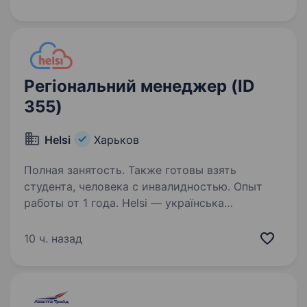
різних галузей. Ми спеціалізуємось
на продажу, запуску та сервісному
обслуговуванні компресорної техніки,…
Регіональний менеджер (ID
355)
Helsi
Харьков
Полная занятость. Также готовы взять
студента, человека с инвалидностью. Опыт
работы от 1 года. Helsi — українська
продуктова IT компанія, на ринку з 2016-го
року. Мета Helsi — це доступ до здоров’я
10 ч. назад
в одному інтерфейсі. Сервіс дозволяє
пацієнтам швидко та зручно записуватись
на прийом до лікаря, а медичним…