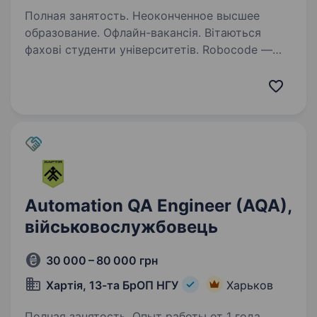
Полная занятость. Неоконченное высшее
образование. Офлайн-вакансія. Вітаються
фахові студенти університетів. Robocode —
це школа справжнього програмування
та робототехніки.Це місце зустрічі коду, заліза
та креативного розуму. Ми навчаємо
розумників від 6 до 16 років…
Automation QA Engineer (AQA),
військовослужбовець
30 000 – 80 000 грн
Хартія, 13-та БрОП НГУ
Харьков
Полная занятость. Опыт работы от 1 года.