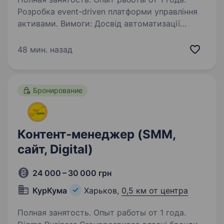
Розробка event-driven платформи управління
активами. Вимоги: Досвід автоматизації
в Enterprise системах; API testing;
UI automation; CI/CD інтеграція; Робота
48 мин. назад
з тестовими фреймворками в складних
доменах;…
Бронирование
Контент-менеджер (SMM,
сайт, Digital)
24 000 – 30 000 грн
КурКума
Харьков,
0,5 км от центра
Полная занятость. Опыт работы от 1 года.