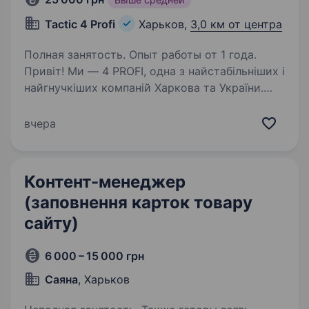
Tactic 4 Profi
Харьков,
3,0 км от центра
Полная занятость. Опыт работы от 1 года.
Привіт! Ми — 4 PROFI, одна з найстабільніших і
найгнучкіших компаній Харкова та України.
Незважаючи на виклики часу, ми не просто
працюємо — ми допомагаємо людям
вчера
та розвиваємося, адаптуючись до нових
реалій. Наш…
Контент-менеджер
(заповнення карток товару
сайту)
6 000 – 15 000 грн
Саяна
, Харьков