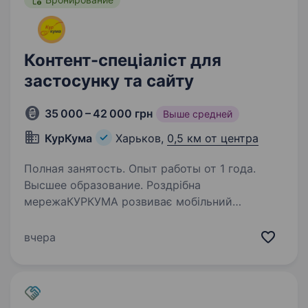
Контент-спеціаліст для
застосунку та сайту
35 000 – 42 000 грн
Выше средней
КурКума
Харьков,
0,5 км от центра
Полная занятость. Опыт работы от 1 года.
Высшее образование. Роздрібна
мережаКУРКУМА розвиває мобільний
застосунок та сайт і шукає контент-
спеціаліста, людину, яка вміє перетворювати
вчера
хаос із таблиць, фото та даних у зрозумілий,
акуратний і корисний контент для
застосунку…