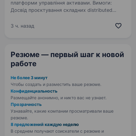
платформи управління активами. Вимоги:
Досвід проєктування складних distributed
systems; Архітектура event-driven систем;
Робота з cloud / Kubernetes; Лідерство
3 ч. назад
технічної команди;…
Резюме — первый шаг
к новой
работе
Не более 3 минут
Чтобы создать и разместить ваше
резюме.
Конфиденциальность
Размещайте анонимно, и никто вас не узнает.
Прозрачность
Узнавайте, какие компании просматривали ваше
резюме.
8 предложений каждую неделю
В среднем получают соискатели с резюме и