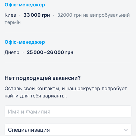
Офіс-менеджер
Киев
33 000 грн
32000 грн на випробувальний
термін
Офіс-менеджер
Днепр
25 000 – 26 000 грн
Менеджеры по продажам
По телефону продают услуги сайта Work.ua
зарегистрированным работодателям.
Нет подходящей вакансии?
Консультируют клиентов, выставляют им счета и
Оставь свои контакты, и наш рекрутер попробует
заключают договоры.
найти для тебя варианты.
Модераторы
Следят, чтобы на Work.ua были только
проверенные работодатели и вакансии.
Помогают пользователям Work.ua решить любые