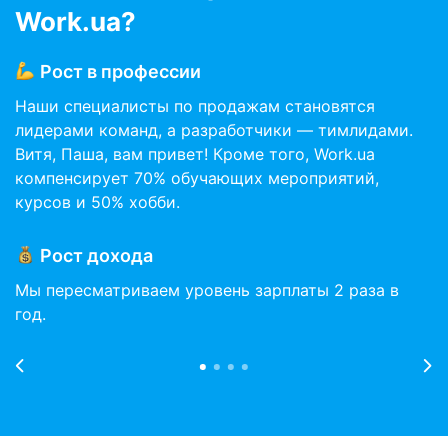
Work.ua?
Рост в профессии
ы
Наши специалисты по продажам становятся
О
лидерами команд, а разработчики — тимлидами.
б
Витя, Паша, вам привет! Кроме того, Work.ua
в
ия
компенсирует 70% обучающих мероприятий,
курсов и 50% хобби.
М
Рост дохода
о
Мы пересматриваем уровень зарплаты 2 раза в
б
год.
г
к
д