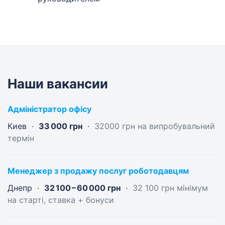
ловить уток! Кто первым поймал — берет себе
счет от нового клиента.
Станут твоими друзьями.
Просто посмотри эти фотографии!
Наши вакансии
Адміністратор офісу
Киев
33 000 грн
32000 грн на випробувальний
термін
Менеджер з продажу послуг роботодавцям
Днепр
32 100 – 60 000 грн
32 100 грн мінімум
на старті, ставка + бонуси