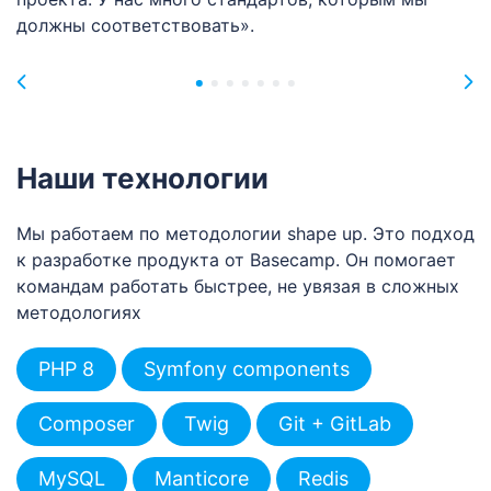
должны соответствовать».
п
Наши технологии
Мы работаем по методологии shape up. Это подход
к разработке продукта от Basecamp. Он помогает
командам работать быстрее, не увязая в сложных
методологиях
PHP 8
Symfony components
Composer
Twig
Git + GitLab
MySQL
Manticore
Redis