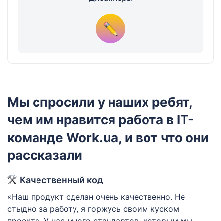
Мы спросили у наших ребят,
чем им нравится работа в IT-
команде Work.ua, и вот что они
рассказали
Качественный код
«Наш продукт сделан очень качественно. Не
«
».
стыдно за работу, я горжусь своим куском
н
проекта. У нас много стандартов, которым мы
д