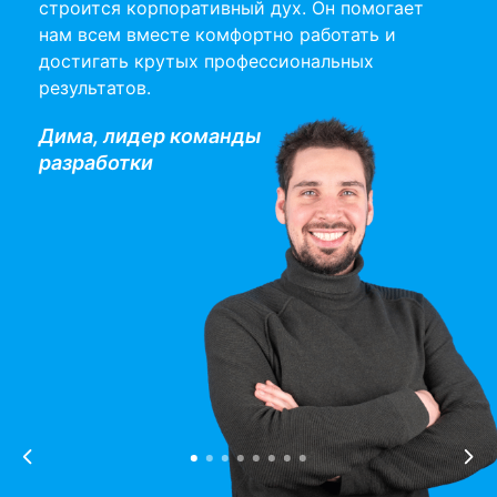
Сомбреро
Комета
строится корпоративный дух. Он помогает
нам всем вместе комфортно работать и
достигать крутых профессиональных
результатов.
Дима, лидер команды
4 созвездия,
4 созвездия,
разработки
20+ менеджеров
20+ менеджеров
Фейерверк
Галилей
4 созвездия,
Психологиня
20+ менеджеров