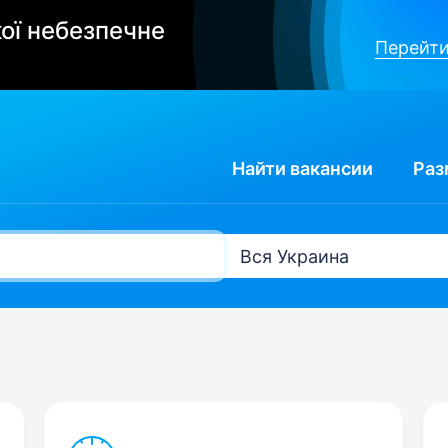
ої небезпечне
Перейти
Найти
вакансии
Раз