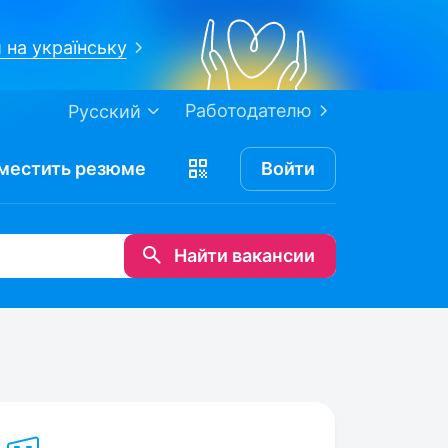
 на українську
Работодателю
Русский
местить
резюме
Войти
Найти вакансии