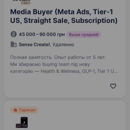
Media Buyer (Meta Ads, Tier-1
US, Straight Sale, Subscription)
45 000 – 90 000 грн
Выше средней
Sense Create!
, Удаленно
Полная занятость. Опыт работы от 5 лет.
Ми збираємо buying team під нову
категорію — Health & Wellness, GLP-1, Tier 1 US.
Байер у нас — не універсальний спеціаліст. Є
окрема креативна команда, яка займається
spy-інструментами, ресерчем і
виробництвом…
Горячая