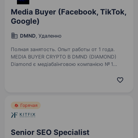
Media Buyer (Facebook, TikTok,
Google)
DMND
, Удаленно
Полная занятость. Опыт работы от 1 года.
MEDIA BUYER CRYPTO В DMND (DIAMOND)
Diamond є медіабаїнговою компанією № 1
в крипто-вертикалі за обʼємами трафіку.
Власний антифрод-відділ: 0 спам-лідів.
Менторство тимлідів з профітом $300−1.2M/
міс. Контроль…
Горячая
Senior SEO Specialist