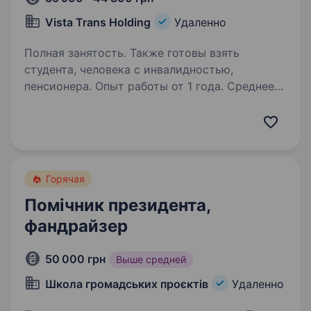
Vista Trans Holding
Удаленно
Полная занятость. Также готовы взять
студента, человека с инвалидностью,
пенсионера. Опыт работы от 1 года. Среднее
образование. Here at Vista Trans, we think one
can become the best logistics company only
by delivering the right product to the right place
in the right condition and at the right time.
We offer reliable cargo transportation…
Горячая
Помічник президента,
фандрайзер
50 000 грн
Выше средней
Школа громадських проєктів
Удаленно