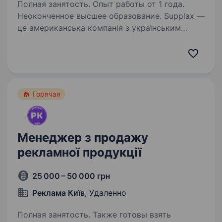
Полная занятость. Опыт работы от 1 года.
Неоконченное высшее образование. Supplax —
це американська компанія з українським
серцем, яка вже понад 5 років активно
розвивається на ринку. Ми виконуємо роль
віддаленого бек-офісу для майстрів у США,
що спеціалізуються на ремонтних роботах.…
Горячая
Менеджер з продажу
рекламної продукції
25 000 – 50 000 грн
Реклама Київ
, Удаленно
Полная занятость. Также готовы взять