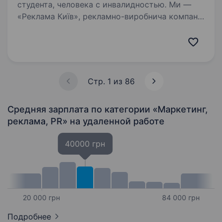
студента, человека с инвалидностью. Ми —
«Реклама Київ», рекламно-виробнича компанія
з понад 5-річним досвідом. Виготовляємо
зовнішню рекламу, вивіски, банери,
поліграфію, брендовану та сувенірну
продукцію, оформлюємо торгові точки
та брендуємо автомобілі…
Стр. 1 из 86
Средняя зарплата по категории «Маркетинг,
реклама, PR»
на удаленной работе
40000 грн
20 000 грн
84 000 грн
Подробнее