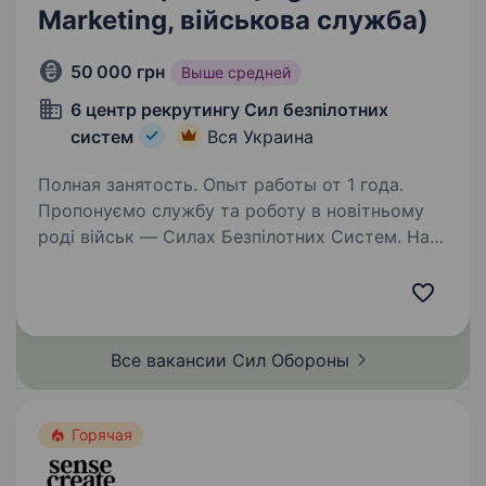
Marketing, військова служба)
50 000 грн
Выше средней
6 центр рекрутингу Сил безпілотних
систем
Вся Украина
Полная занятость. Опыт работы от 1 года.
Пропонуємо службу та роботу в новітньому
роді військ — Силах Безпілотних Систем. Наш
підрозділ — 1-й Окремий Центр БпС —
це перший у світі підрозділ «технологічного
спецпризначення». Ми формуємо команду
професіоналів…
Все вакансии Сил
Обороны
Горячая