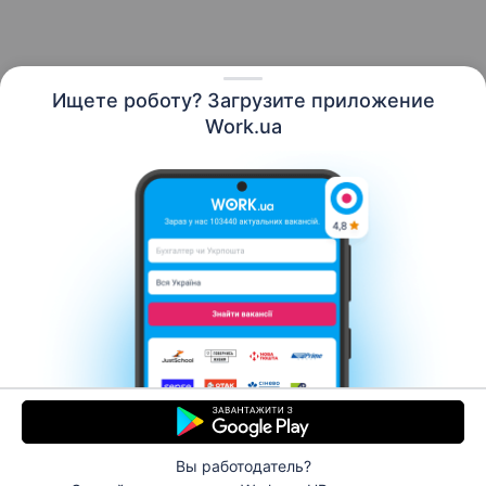
Ищете роботу? Загрузите приложение
Русский
Work.ua
Ресурсы
Контакты
О нас
Карьера
Новости Work.ua
Помощь
Условия использования
Работодателю
Вы работодатель?
© 2006–2026 Work.ua. Сервис поиска работы №1 в