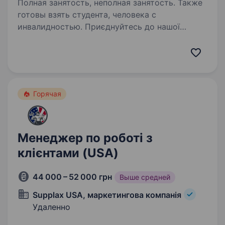
Полная занятость, неполная занятость. Также
готовы взять студента, человека с
инвалидностью. Приєднуйтесь до нашої
команди, де вас навчатимуть найкращі фахівці
світу! Відомі члени нашого фонду: Біл Гейтс,
Джекі Чан, Король Британії, Уолт Дісней, Джон
Кеннеді та ще більше 2 млн політиків, зірок
шоу-бізнесу…
Горячая
Менеджер по роботі з
клієнтами (USA)
44 000 – 52 000 грн
Выше средней
Supplax USA, маркетингова компанія
Удаленно