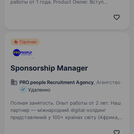
работы от 1 года. Product Owner. Вступ
за кордонВід 300 учнів до 200 000+. Тепер
будуємо наступну версію ZNOHUB ZNOHUB —
один із лідерів українського EdTech та велика
digital-компанія у сфері підготовки до НМТ. За
п’ять років із…
Горячая
Sponsorship Manager
PRO.people Recruitment Agency
, Агентство
Удаленно
Полная занятость. Опыт работы от 2 лет. Наш
партнер — міжнародний digital-холдинг
представлений у 100+ країнах світу (Африка,
Азія, Латинська Америка, Арабський регіон),
який веде маркетинг для світових брендів.