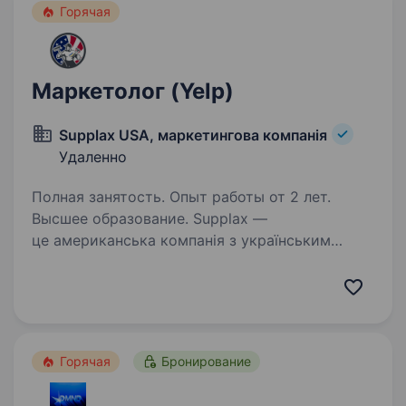
Горячая
Маркетолог (Yelp)
Supplax USA, маркетингова компанія
Удаленно
Полная занятость. Опыт работы от 2 лет.
Высшее образование. Supplax —
це американська компанія з українським
серцем, яка вже понад 5 років активно
розвивається на ринку. Ми виконуємо роль
віддаленого бек-офісу для майстрів у США,
що спеціалізуються на ремонтних роботах.…
Горячая
Бронирование