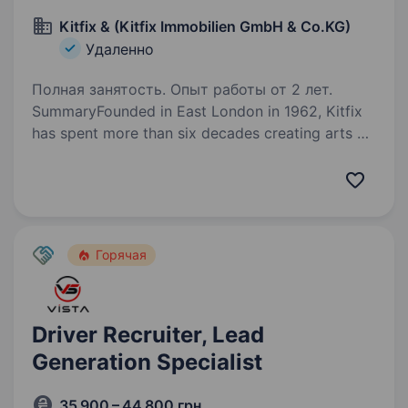
Kitfix & (Kitfix Immobilien GmbH & Co.KG)
Удаленно
Полная занятость. Опыт работы от 2 лет.
SummaryFounded in East London in 1962, Kitfix
has spent more than six decades creating arts &
crafts products enjoyed by generations
of children and adults. Today, our portfolio
includes established brands such…
Горячая
Driver Recruiter, Lead
Generation Specialist
35 900 – 44 800 грн