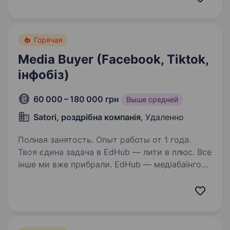
Завдяки масштабному росту та розширенню…
Горячая
Media Buyer (Facebook, Tiktok,
інфобіз)
60 000 – 180 000 грн
Выше средней
Satori, роздрібна компанія
, Удаленно
Полная занятость. Опыт работы от 1 года.
Твоя єдина задача в EdHub — лити в плюс. Все
інше ми вже прибрали. EdHub — медіабаїнгова
команда, що ллє на власні інфобіз-продукти
з великими бюджетами. Ми не агенція
з клієнтами — кожен долар рахуємо
до чистого…