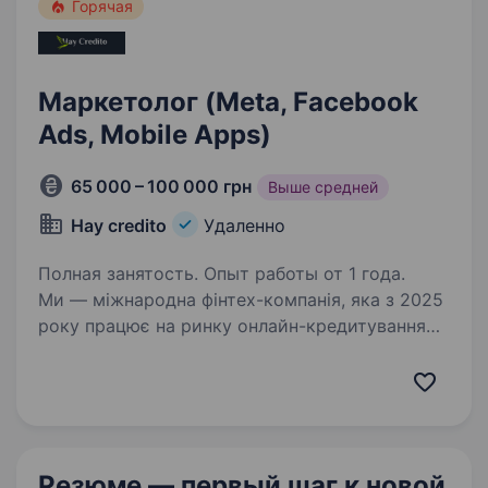
Горячая
Маркетолог (Meta, Facebook
Ads, Mobile Apps)
65 000 – 100 000 грн
Выше средней
Hay credito
Удаленно
Полная занятость. Опыт работы от 1 года.
Ми — міжнародна фінтех-компанія, яка з 2025
року працює на ринку онлайн-кредитування
Іспанії. Шукаємо Performance Media Buyer,
який відповідатиме за запуск, оптимізацію
та масштабування рекламних кампаній
у Meta…
Резюме — первый шаг
к новой