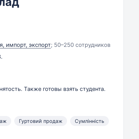
клад
я, импорт, экспорт
;
50–250 сотрудников
.
нятость. Также готовы взять студента.
аж
Гуртовий продаж
Сумлінність