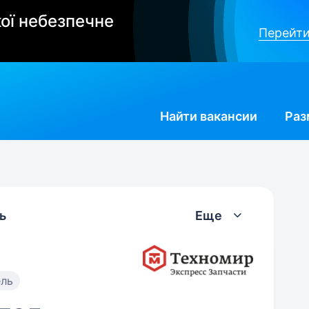
ої небезпечне
Перейти
Найти
вакансии
Раз
ь
Еще
ель