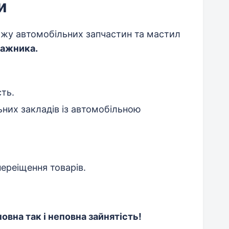
и
жу автомобільних запчастин та мастил
ажника.
сть.
них закладів із автомобільною
ереіщення товарів.
повна так і неповна зайнятість!