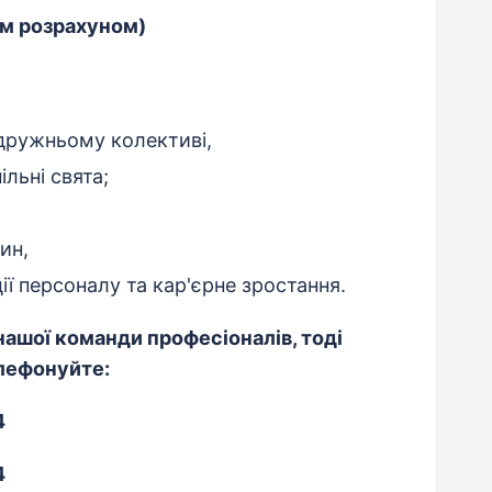
им розрахуном)
 дружньому колективі,
льні свята;
ин,
ії персоналу та кар'єрне зростання.
ашої команди професіоналів, тоді
елефонуйте:
4
4