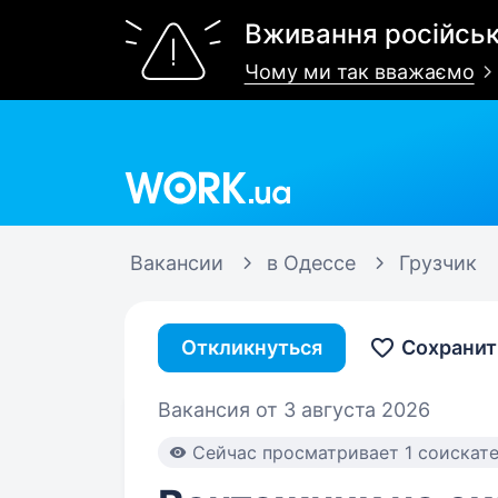
Вживання російськ
Чому ми так вважаємо
Work.ua
Вакансии
в Одессе
Грузчик
Откликнуться
Сохранит
Вакансия от 3 августа 2026
Cейчас просматривает 1 соискат