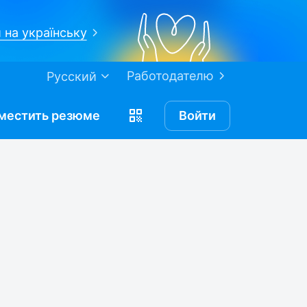
 на українську
Работодателю
Русский
местить
резюме
Войти