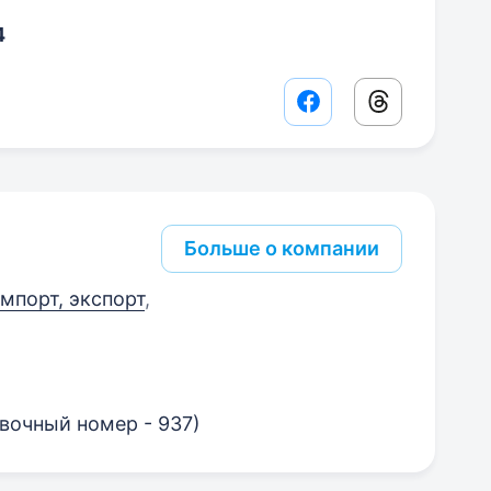
4
Facebook share lin
Threads sha
Больше о компании
мпорт, экспорт
,
вочный номер - 937)