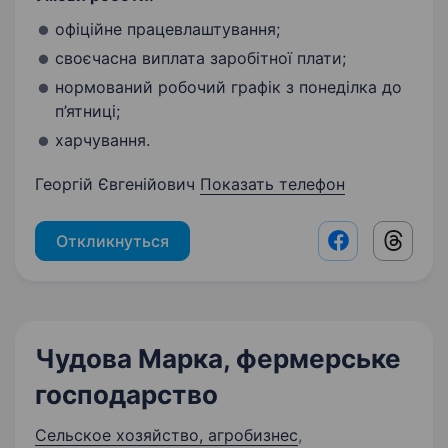
офіційне працевлаштування;
своєчасна виплата заробітної плати;
нормований робочий графік з понеділка до
п’ятниці;
харчування.
Георгій Євгенійович
Показать телефон
Откликнуться
Facebook shar
Threads
Чудова Марка, фермерське
господарство
Сельское хозяйство, агробизнес
,