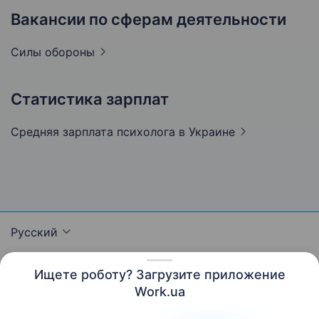
Вакансии по сферам деятельности
Силы
обороны
Статистика зарплат
Средняя зарплата психолога
в Украине
Русский
Ищете роботу? Загрузите приложение
Work.ua