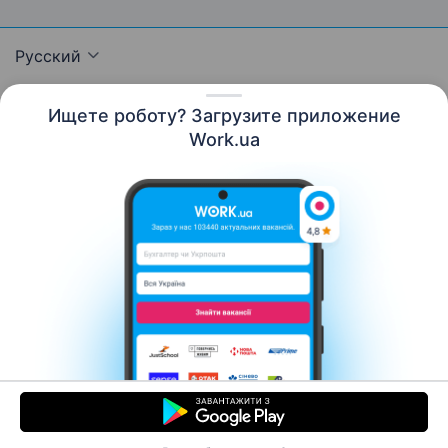
Русский
Ищете роботу? Загрузите приложение
Work.ua
Ресурсы
Контакты
О нас
Карьера
Новости Work.ua
Помощь
Условия использования
Работодателю
© 2006–2026 Work.ua. Сервис поиска работы №1 в
Украине.