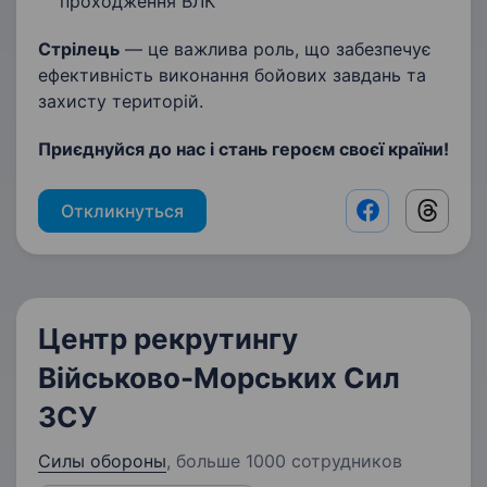
проходження ВЛК
Стрілець
— це важлива роль, що забезпечує
ефективність виконання бойових завдань та
захисту територій.
Приєднуйся до нас і стань героєм своєї країни!
Откликнуться
Facebook shar
Threads
Центр рекрутингу
Військово-Морських Сил
ЗСУ
Силы обороны
,
больше 1000 сотрудников