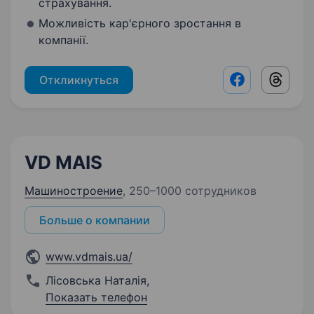
страхування.
Можливість кар'єрного зростання в
компанії.
Откликнуться
Facebook shar
Threads
VD MAIS
Машиностроение
,
250–1000 сотрудников
Больше о компании
www.vdmais.ua/
Лісовська Наталія
,
Показать телефон