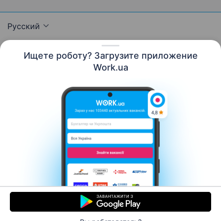
Русский
Ищете роботу? Загрузите приложение
Work.ua
Ресурсы
Контакты
О нас
Карьера
Новости Work.ua
Помощь
Условия использования
Работодателю
© 2006–2026 Work.ua. Сервис поиска работы №1 в
Украине.