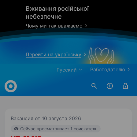
Вживання російської
небезпечне
Чому ми так вважаємо
Перейти на українську
Работодателю
Русский
Work.ua
Вакансия от 10 августа 2026
Cейчас просматривает 1 соискатель