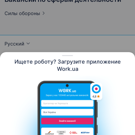
Силы
обороны
Русский
Ищете роботу? Загрузите приложение
Work.ua
Ресурсы
Контакты
О нас
Карьера
Новости Work.ua
Помощь
Условия использования
Работодателю