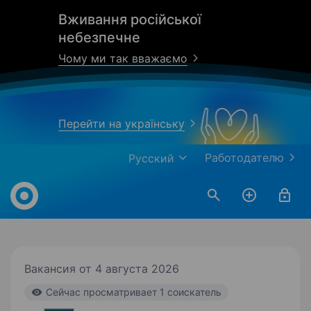
Вживання російської
небезпечне
Чому ми так вважаємо
Перейти на українську
Работодателю
Русский
Work.ua
Вакансия от 4 августа 2026
Cейчас просматривает 1 соискатель