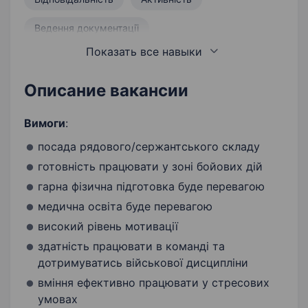
Ведення документації
Показать все навыки
Перша медична допомога
Бажання вчитися і розвиватися
Описание вакансии
Вимоги
:
посада рядового/сержантського складу
готовність працювати у зоні бойових дій
гарна фізична підготовка буде перевагою
медична освіта буде перевагою
високий рівень мотивації
здатність працювати в команді та
дотримуватись військової дисципліни
вміння ефективно працювати у стресових
умовах