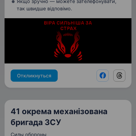
Якщо зручно — можете зателефонувати,
так швидше відповімо.
Откликнуться
Facebook shar
Threads
41 окрема механізована
бригада ЗСУ
Силы обороны