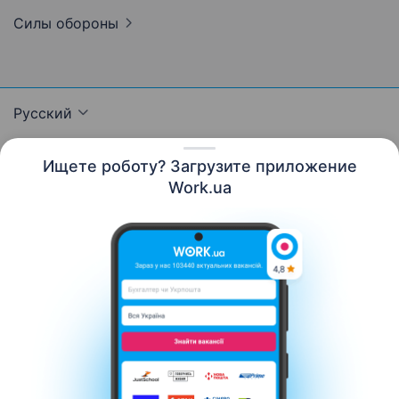
Силы
обороны
Русский
Ищете роботу? Загрузите приложение
Work.ua
Ресурсы
Контакты
О нас
Карьера
Новости Work.ua
Помощь
Условия использования
Работодателю