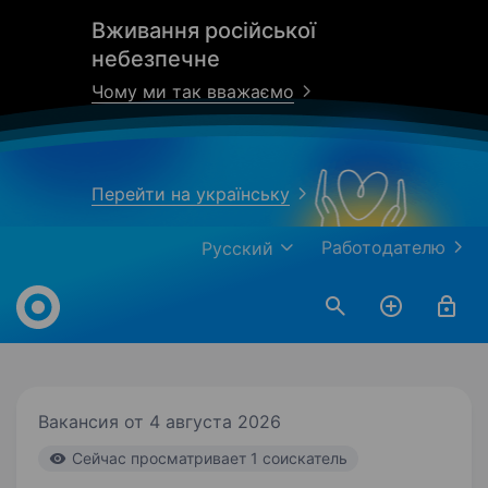
Вживання російської
небезпечне
Чому ми так вважаємо
Перейти на українську
Работодателю
Русский
Work.ua
Вакансия от 4 августа 2026
Cейчас просматривает 1 соискатель