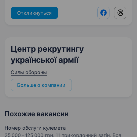
Откликнуться
Facebook shar
Threads
Центр рекрутингу
української армії
Силы обороны
Больше о компании
Похожие вакансии
Номер обслуги кулемета
25 000 – 125 000 грн
, 11 прикордонний загін, Вся