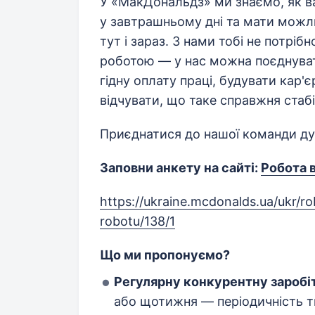
У «МакДональдз» ми знаємо, як ва
у завтрашньому дні та мати можл
тут і зараз. З нами тобі не потрі
роботою — у нас можна поєднуват
гідну оплату праці, будувати кар'є
відчувати, що таке справжня стабі
Приєднатися до нашої команди ду
Заповни анкету на сайті:
Робота 
https://ukraine.mcdonalds.ua/ukr/
robotu/138/1
Що ми пропонуємо?
Регулярну конкурентну заробі
або щотижня — періодичність т