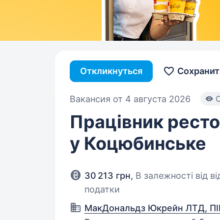
Откликнуться
Сохранит
Вакансия от 4 августа 2026
C
Працівник рестор
у Коцюбинське
30 213 грн
,
В залежності від в
податки
МакДональдз Юкрейн ЛТД, ПІ