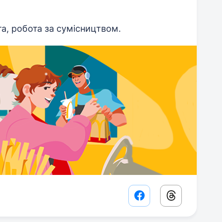
а, робота за сумісництвом.
Facebook share lin
Threads sha