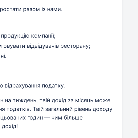
ростати разом із нами.
 продукцію компанії;
овувати відвідувачів ресторану;
ні.
до відрахування податку.
н на тиждень, твій дохід за місяць може
ня податків. Твій загальний рівень доходу
рацьованих годин — чим більше
 дохід!