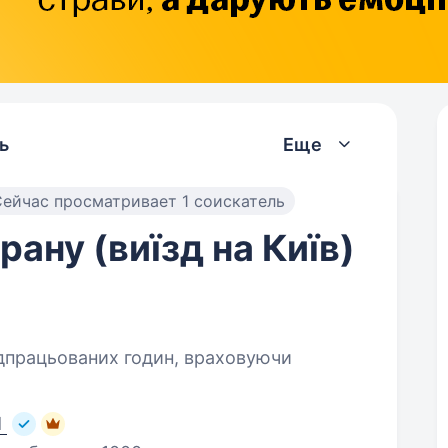
ь
Еще
ейчас просматривает 1 соискатель
ану (виїзд на Київ)
ідпрацьованих годин, враховуючи
І