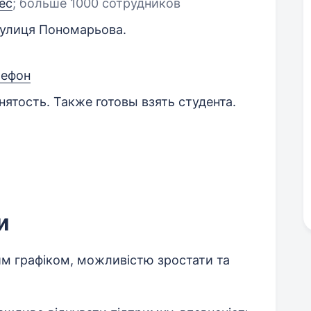
ес
;
больше 1000 сотрудников
вулиця Пономарьова.
лефон
нятость. Также готовы взять студента.
и
им графіком, можливістю зростати та