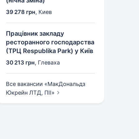
(нічна зміна)
39 278 грн
,
Киев
Працівник закладу
ресторанного господарства
(ТРЦ Respublika Park) у Київ
30 213 грн
,
Глеваха
Все вакансии «МакДональдз
Юкрейн ЛТД,
ПІІ»