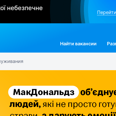
ої небезпечне
Перейти
Найти
вакансии
Раз
луживания