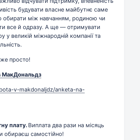
жливо відчувати підтримку, впевненість
ивість будувати власне майбутнє саме
бно обирати між навчанням, родиною чи
и все й одразу. А ще — отримувати
ру у великій міжнародній компанії та
льність.
же просто!
в МакДональдз
robota-v-makdonaljdz/anketa-na-
тну плату.
Виплата два рази на місяць
и обираєш самостійно!