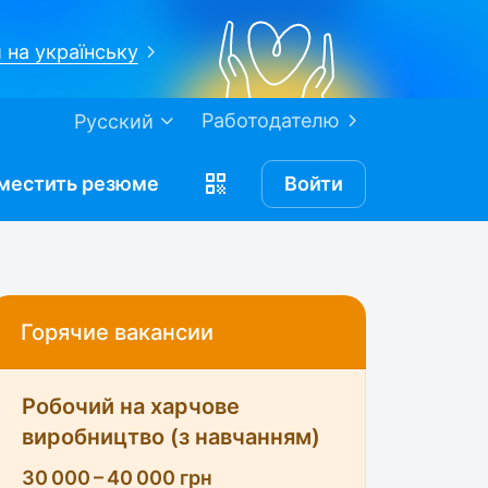
 на українську
Работодателю
Русский
местить
резюме
Войти
Горячие вакансии
Робочий на харчове
виробництво (з навчанням)
30 000 – 40 000 грн