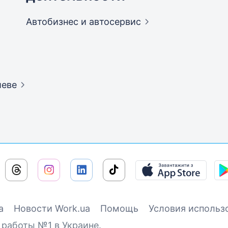
Автобизнес и
автосервис
иеве
а
Новости Work.ua
Помощь
Условия использ
 работы №1 в Украине.