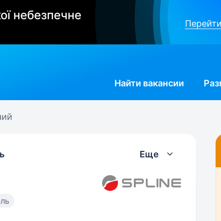
ої небезпечне
Перейти
Найти
вакансии
Раз
чий
ь
Еще
ель