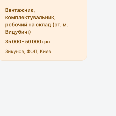
Вантажник,
комплектувальник,
робочий на склад (ст. м.
Видубичі)
35 000 – 50 000 грн
k
re link
Зикунов, ФОП, Киев