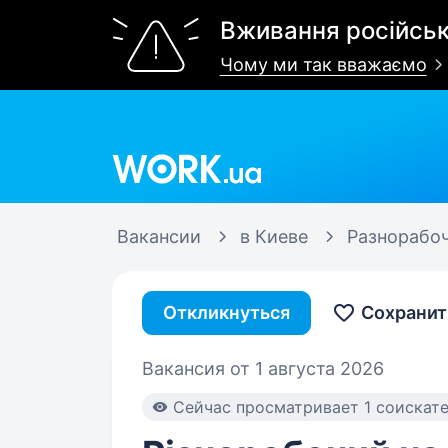
Вживання російськ
Чому ми так вважаємо
Work.ua
Вакансии
в Киеве
Разнорабо
Откликнуться
Сохранит
Вакансия от 1 августа 2026
Cейчас просматривает 1 соискат