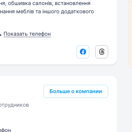
я, обшивка салонів, встановлення
нання меблів та іншого додаткового
📞
Показать телефон
Facebook share lin
Threads sha
Больше о компании
отрудников
ефон