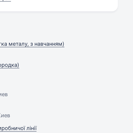
ка металу, з навчанням)
ородка)
иев
Киев
робничої лінії