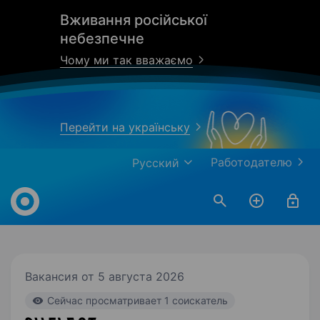
Вживання російської
небезпечне
Чому ми так вважаємо
Перейти на українську
Работодателю
Русский
Work.ua
Вакансия от 5 августа 2026
Cейчас просматривает 1 соискатель