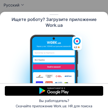
Русский
Ищете роботу? Загрузите приложение
Work.ua
Ресурсы
Контакты
О нас
Карьера
Новости Work.ua
Помощь
Условия использования
Работодателю
© 2006–2026 Work.ua. Сервис поиска работы №1 в
Украине.
Вы работодатель?
Скачайте приложение Work.ua: HR
для поиска
Откликнуться