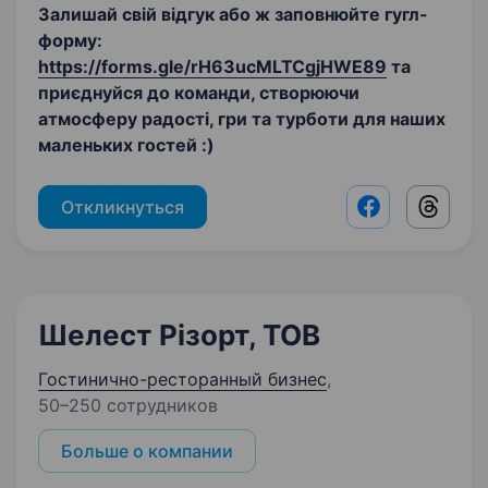
Залишай свій відгук або ж заповнюйте гугл-
форму:
https://forms.gle/rH63ucMLTCgjHWE89
та
приєднуйся до команди, створюючи
атмосферу радості, гри та турботи для наших
маленьких гостей :)
Откликнуться
Facebook shar
Threads
Шелест Різорт, ТОВ
Гостинично-ресторанный бизнес
,
50–250 сотрудников
Больше о компании