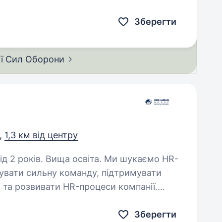
підрозділ героїчно тримає оборону,
 та наш…
Зберегти
ії Сил
Оборони
,
1,3 км від центру
в. Вища освіта. Ми шукаємо HR-
вати сильну команду, підтримувати
 та розвивати HR-процеси компанії.
бору персоналу: від розміщення вакансій…
Зберегти