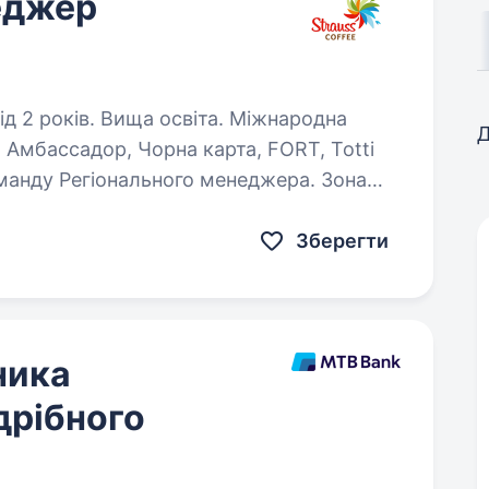
еджер
ків. Вища освіта. Міжнародна
Д
 Амбассадор, Чорна карта, FORT, Тоtti
оманду Регіонального менеджера. Зона
відповідальності: південний регіон Вимоги: Вища освіта; Досвід…
Зберегти
ника
дрібного