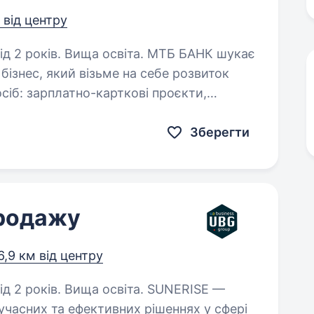
м від центру
в. Вища освіта. МТБ БАНК шукає
бізнес, який візьме на себе розвиток
сіб: зарплатно-карткові проєкти,
лієнти, депозити, поточні рахунки,…
Зберегти
продажу
6,9 км від центру
ків. Вища освіта. SUNERISE —
сучасних та ефективних рішеннях у сфері