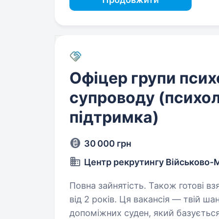
Офіцер групи псих
супроводу (психол
підтримка)
30 000 грн
Центр рекрутингу Військово-
Повна зайнятість. Також готові вз
від 2 років. Ця вакансія — твій шанс стати частиною 28-го дивізіону
допоміжних суден, який базується