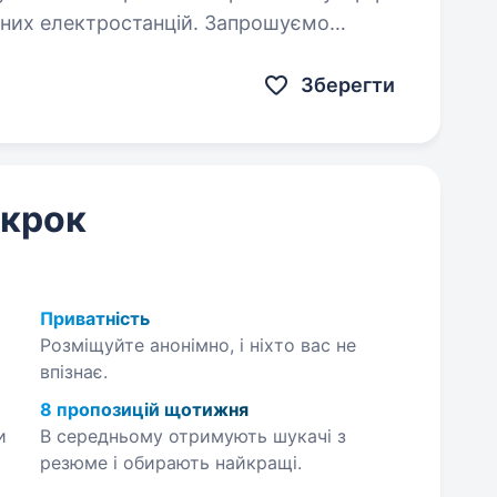
чних електростанцій. Запрошуємо
лу продажів! Якщо ви маєте успішний…
Зберегти
 крок
Приватність
Розміщуйте анонімно, і ніхто вас не
впізнає.
8 пропозицій щотижня
и
В середньому отримують шукачі з
резюме і обирають найкращі.