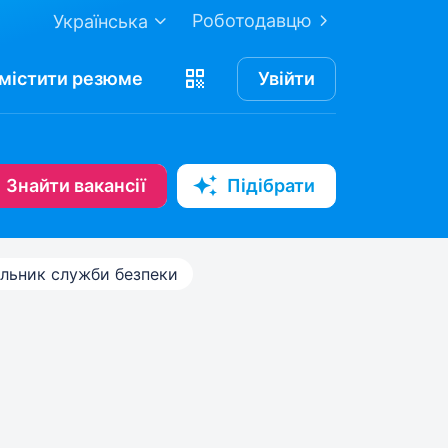
Роботодавцю
Українська
містити
резюме
Увійти
Знайти вакансії
Підібрати
льник служби безпеки