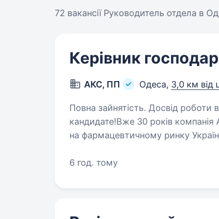
72 вакансії
Руководитель отдела в Од
Керівник господар
АКС, ПП
Одеса,
3,0 км від
Повна зайнятість. Досвід роботи від 2 років. Вітає
кандидате!Вже 30 років компанія А
на фармацевтичному ринку Украї
аптек, удосконалюємо внутрішні
6 год. тому