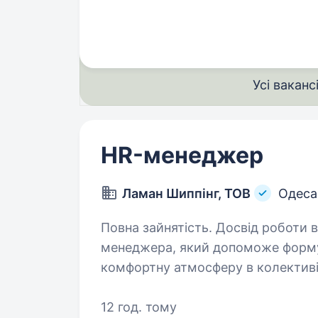
повномасштабного вторгнення цей 
захищаючи незалежність України
Усі ваканс
HR-менеджер
Ламан Шиппінг, ТОВ
Одеса
Повна зайнятість. Досвід роботи від 2 рокі
менеджера, який допоможе форму
комфортну атмосферу в колективі
Обов’язки: Повний цикл під
12 год. тому