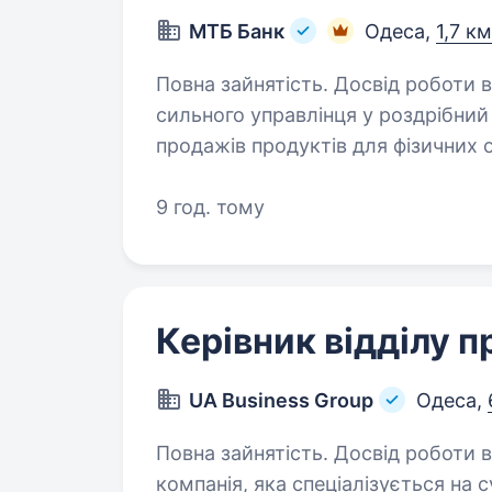
МТБ Банк
Одеса,
1,7 к
Повна зайнятість. Досвід роботи від 2 рокі
сильного управлінця у роздрібний 
продажів продуктів для фізичних о
кредитні картки, VIP/преміальні к
9 год. тому
Керівник відділу 
UA Business Group
Одеса,
Повна зайнятість. Досвід роботи від 2 ро
компанія, яка спеціалізується на 