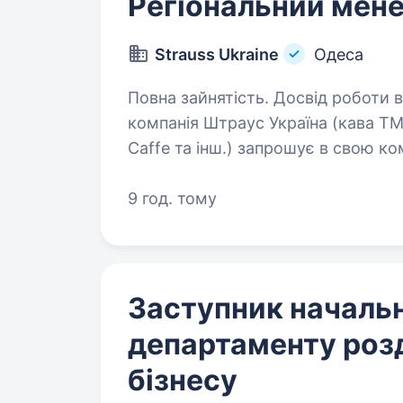
Регіональний мен
Strauss Ukraine
Одеса
Повна зайнятість. Досвід роботи від 2 ро
компанія Штраус Україна (кава ТМ
Caffe та інш.) запрошує в свою к
9 год. тому
Заступник началь
департаменту роз
бізнесу