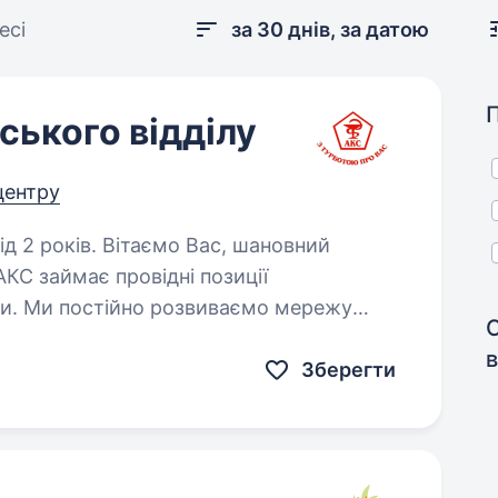
есі
за 30 днів, за датою
ського відділу
 центру
мо Вас, шановний
КС займає провідні позиції
ни. Ми постійно розвиваємо мережу
 процеси та створюємо комфортні умови…
Зберегти