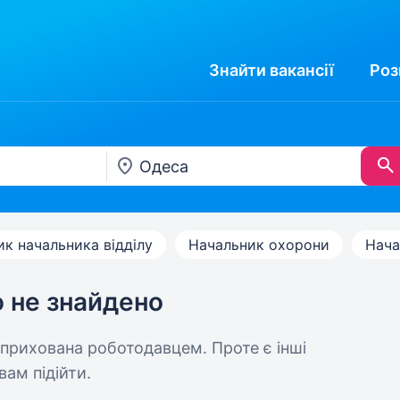
Знайти
вакансії
Роз
ик начальника відділу
Начальник охорони
Нача
ю не знайдено
 прихована роботодавцем. Проте є інші
вам підійти.