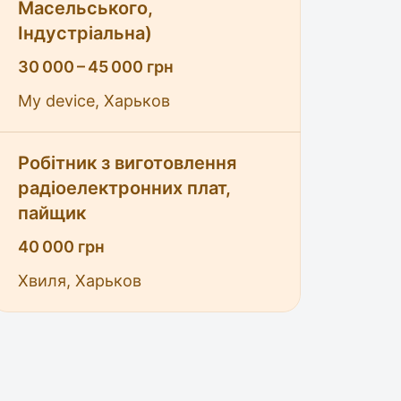
Масельського,
Індустріальна)
30 000 – 45 000 грн
My device, Харьков
Робітник з виготовлення
радіоелектронних плат,
пайщик
40 000 грн
Хвиля, Харьков