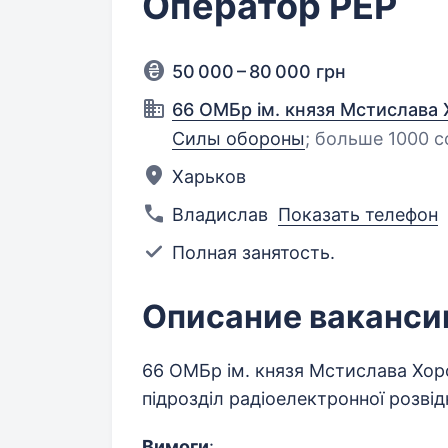
Оператор РЕР
50 000 – 80 000 грн
66 ОМБр ім. князя Мстислава
Силы обороны
;
больше 1000 с
Харьков
Владислав
Показать телефон
Полная занятость.
Описание ваканси
66 ОМБр ім. князя Мстислава Хо
підрозділ радіоелектронної розвід
Вимоги
: