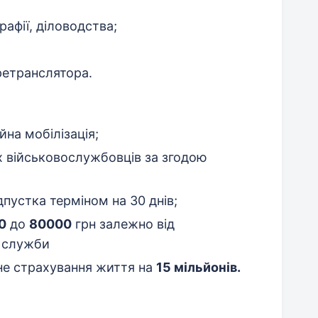
рафії, діловодства;
ретранслятора.
йна мобілізація;
 військовослужбовців за згодою
дпустка терміном на 30 днів;
0
до
80
000
грн залежно від
я служби
ане страхування життя на
15 мільйонів.