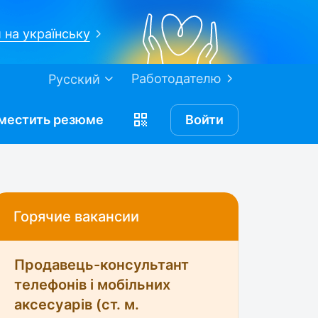
 на українську
Работодателю
Русский
местить
резюме
Войти
Горячие вакансии
Продавець-консультант
телефонів і мобільних
аксесуарів (ст. м.