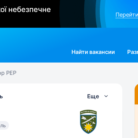
ої небезпечне
Перейти
Найти
вакансии
Раз
ор РЕР
ь
Еще
ель