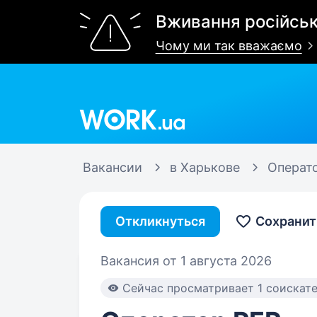
Вживання російськ
Чому ми так вважаємо
Work.ua
Вакансии
в Харькове
Операт
Откликнуться
Сохранит
Вакансия от 1 августа 2026
Cейчас просматривает 1 соискат