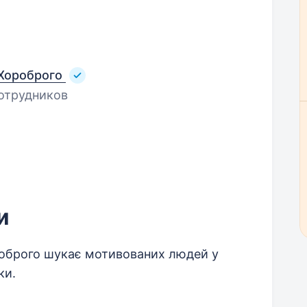
 Хороброго
отрудников
и
роброго шукає мотивованих людей у
ки.