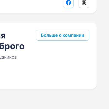
Facebook share lin
Threads sha
зя
Больше о компании
брого
удников