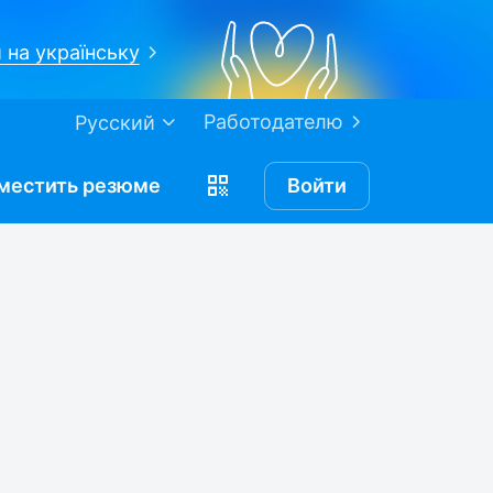
 на українську
Работодателю
Русский
местить
резюме
Войти