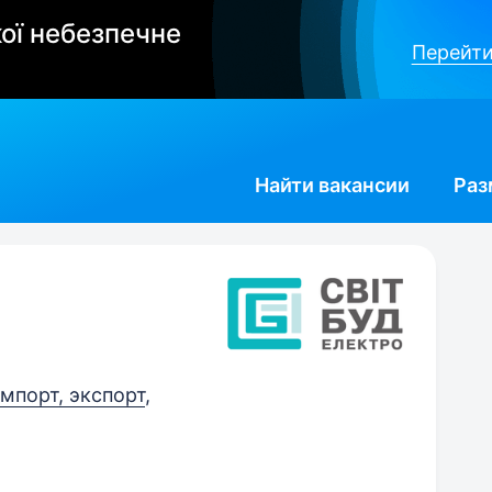
ої небезпечне
Перейти
Найти
вакансии
Раз
мпорт, экспорт
,