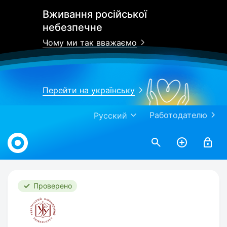
Вживання російської
небезпечне
Чому ми так вважаємо
Перейти на українську
Работодателю
Русский
Work.ua
Проверено