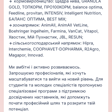
🔹
кормовиробництво:
Щедра нива, GRANULA
GOLD, ТОПКОРМ, ПРО100КОРМ, balance оptima,
Feedline, рrovitan, INTENSIV, Intelligent Nutrition,
БАЛАНС ОПТИМА, BEST MIX;
🔹
зоонапрямок:
AnimАll, AnimAll VetLine,
Boehringer Ingelheim, Farmina, VanCat, Vitapol,
Хвостик, Мій Пухнастик, JBL, RESUN;
🔹
сільськогосподарський напрямок
: Hipra,
Interchemie, COOPHAVET-DOPHARMA, R2Agro,
Magapor, Innovad.
Ми амбітні і активно розвиваємось.
Запрошуємо професіоналів, які хочуть
масштабуватися та вийти на новий рівень. Для
студентів та молодих спеціалістів пропонуємо
спеціалізовані програми з підтримкою
досвідчених наставників, які допомжуть
почати професійний шлях та розкрити твій
потенціал.