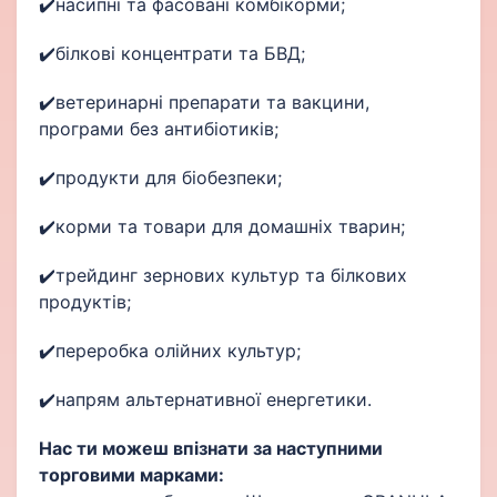
✔️насипні та фасовані комбікорми;
✔️білкові концентрати та БВД;
✔️ветеринарні препарати та вакцини,
програми без антибіотиків;
✔️продукти для біобезпеки;
✔️корми та товари для домашніх тварин;
✔️трейдинг зернових культур та білкових
продуктів;
✔️переробка олійних культур;
✔️напрям альтернативної енергетики.
Нас ти можеш впізнати за наступними
торговими марками: