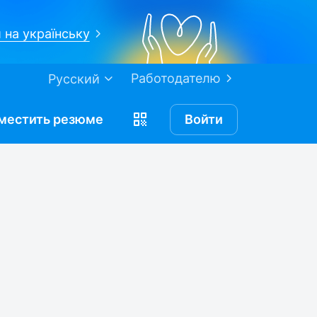
 на українську
Работодателю
Русский
местить
резюме
Войти