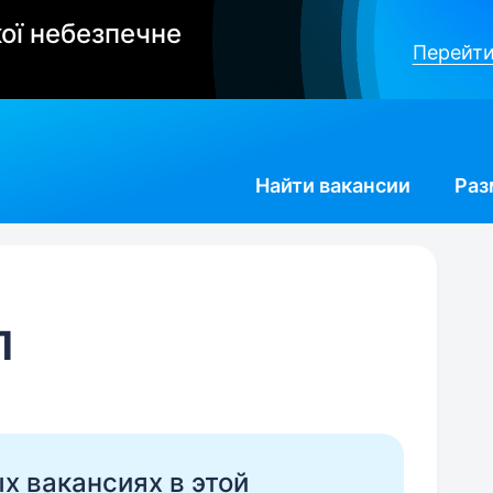
ої небезпечне
Перейти
Найти
вакансии
Раз
П
ых вакансиях в этой