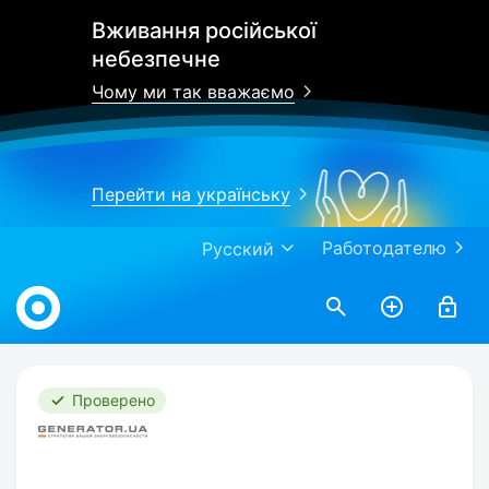
Вживання російської
небезпечне
Чому ми так вважаємо
Перейти на українську
Работодателю
Русский
Work.ua
Проверено