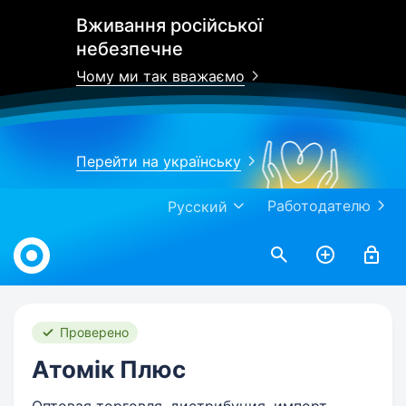
Вживання російської
небезпечне
Чому ми так вважаємо
Перейти на українську
Работодателю
Русский
Work.ua
Проверено
Атомік Плюс