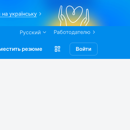
 на українську
Работодателю
Русский
местить
резюме
Войти