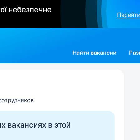
ої небезпечне
Перейти
Найти
вакансии
Раз
 сотрудников
ых вакансиях в этой