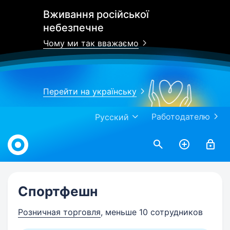
Вживання російської
небезпечне
Чому ми так вважаємо
Перейти на українську
Работодателю
Русский
Work.ua
Спортфешн
Розничная торговля
, меньше 10 сотрудников