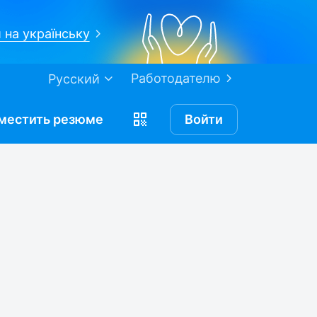
 на українську
Работодателю
Русский
местить
резюме
Войти