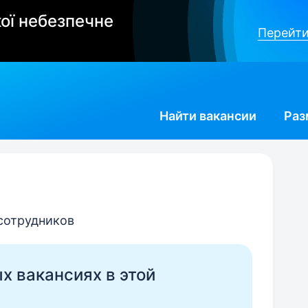
ої небезпечне
Перейти
Найти
вакансии
Раз
 сотрудников
ых вакансиях в этой