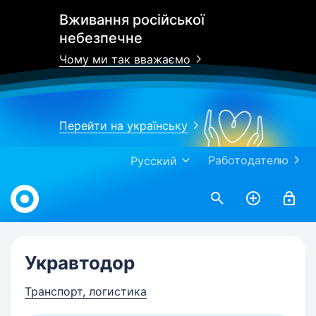
Вживання російської
небезпечне
Чому ми так вважаємо
Перейти на українську
Работодателю
Русский
Work.ua
Укравтодор
Транспорт, логистика