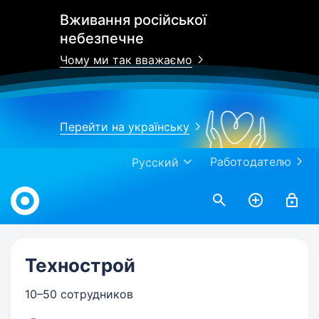
Вживання російської
небезпечне
Чому ми так вважаємо
Перейти на українську
Работодателю
Русский
Work.ua
Технострой
10–50 сотрудников