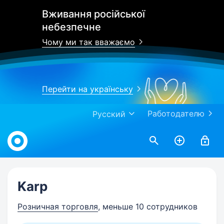
Вживання російської
небезпечне
Чому ми так вважаємо
Перейти на українську
Работодателю
Русский
Work.ua
Karp
Розничная торговля
, меньше 10 сотрудников