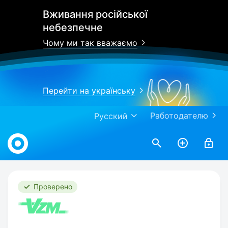
Вживання російської
небезпечне
Чому ми так вважаємо
Перейти на українську
Работодателю
Русский
Work.ua
Проверено